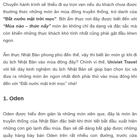
Chuyến hành trình sẽ thiếu đi sự trọn vẹn nếu du khách chưa được
thưởng thức những món ăn mùa đông truyền thống, trứ danh của
“Đất nước mặt trời mọc”
. Bởi ẩm thực nơi đây được biết đến với
“Mùa nào – thức nấy”
món ăn không chỉ đa dạng và đặc sắc mà
còn khiến những thực khách khó tính nhất cũng phải gật đầu khen
ngon.
Ẩm thực Nhật Bản phong phú đến thế, vậy thì biết ăn món gì khi đi
du lịch Nhật Bản vào mùa đông đây? Chính vì thế,
Univiet Travel
với bề dày kinh nghiệm du lịch Nhật Bản sẽ giúp bạn chọn lọc và
đưa ra những món ăn ngon nhất định phải thử vào mùa đông khi
đến với “Đất nước mặt trời mọc” nhé!
1. Oden
Oden được hiểu đơn giản là những món xiên que, đây là món ăn
truyền thống của Nhật Bản đặc biệt khi thời tiết bắt đầu xuất hiện
những cơn gió lạnh đầu mùa. Bạn sẽ dễ dàng bắt gặp được những
quầy hàng bày bán Oden trên rất nhiều con đường, trước cửa