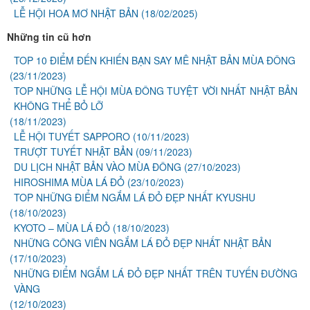
LỄ HỘI HOA MƠ NHẬT BẢN
(18/02/2025)
Những tin cũ hơn
TOP 10 ĐIỂM ĐẾN KHIẾN BẠN SAY MÊ NHẬT BẢN MÙA ĐÔNG
(23/11/2023)
TOP NHỮNG LỄ HỘI MÙA ĐÔNG TUYỆT VỜI NHẤT NHẬT BẢN
KHÔNG THỂ BỎ LỠ
(18/11/2023)
LỄ HỘI TUYẾT SAPPORO
(10/11/2023)
TRƯỢT TUYẾT NHẬT BẢN
(09/11/2023)
DU LỊCH NHẬT BẢN VÀO MÙA ĐÔNG
(27/10/2023)
HIROSHIMA MÙA LÁ ĐỎ
(23/10/2023)
TOP NHỮNG ĐIỂM NGẮM LÁ ĐỎ ĐẸP NHẤT KYUSHU
(18/10/2023)
KYOTO – MÙA LÁ ĐỎ
(18/10/2023)
NHỮNG CÔNG VIÊN NGẮM LÁ ĐỎ ĐẸP NHẤT NHẬT BẢN
(17/10/2023)
NHỮNG ĐIỂM NGẮM LÁ ĐỎ ĐẸP NHẤT TRÊN TUYẾN ĐƯỜNG
VÀNG
(12/10/2023)