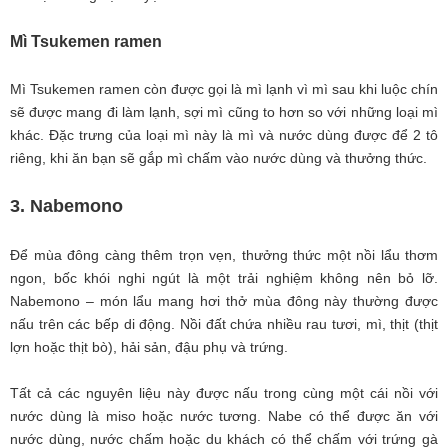
Mì Tsukemen ramen
Mì Tsukemen ramen còn được gọi là mì lạnh vì mì sau khi luộc chín
sẽ được mang đi làm lạnh, sợi mì cũng to hơn so với những loại mì
khác. Đặc trưng của loại mì này là mì và nước dùng được để 2 tô
riêng, khi ăn bạn sẽ gắp mì chấm vào nước dùng và thưởng thức.
3. Nabemono
Để mùa đông càng thêm trọn vẹn, thưởng thức một nồi lẩu thơm
ngon, bốc khói nghi ngút là một trải nghiệm không nên bỏ lỡ.
Nabemono – món lẩu mang hơi thở mùa đông này thường được
nấu trên các bếp di động. Nồi đất chứa nhiều rau tươi, mì, thịt (thịt
lợn hoặc thịt bò), hải sản, đậu phụ và trứng.
Tất cả các nguyên liệu này được nấu trong cùng một cái nồi với
nước dùng là miso hoặc nước tương. Nabe có thể được ăn với
nước dùng, nước chấm hoặc du khách có thể chấm với trứng gà