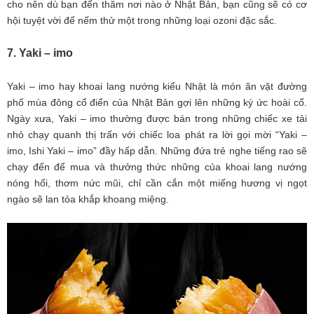
cho nên dù bạn đến thăm nơi nào ở Nhật Bản, bạn cũng sẽ có cơ
hội tuyệt vời để nếm thử một trong những loại ozoni đặc sắc.
7. Yaki – imo
Yaki – imo hay khoai lang nướng kiểu Nhật là món ăn vặt đường
phố mùa đông cổ điển của Nhật Bản gợi lên những ký ức hoài cổ.
Ngày xưa, Yaki – imo thường được bán trong những chiếc xe tải
nhỏ chạy quanh thị trấn với chiếc loa phát ra lời gọi mời “Yaki –
imo, Ishi Yaki – imo” đầy hấp dẫn. Những đứa trẻ nghe tiếng rao sẽ
chạy đến để mua và thưởng thức những của khoai lang nướng
nóng hổi, thơm nức mũi, chỉ cần cắn một miếng hương vị ngọt
ngào sẽ lan tỏa khắp khoang miệng.