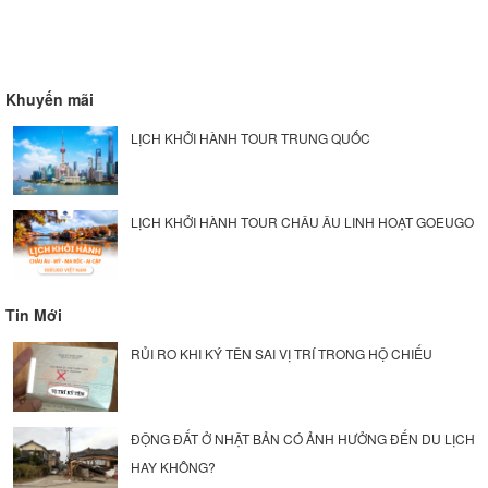
Khuyến mãi
LỊCH KHỞI HÀNH TOUR TRUNG QUỐC
LỊCH KHỞI HÀNH TOUR CHÂU ÂU LINH HOẠT GOEUGO
Tin Mới
RỦI RO KHI KÝ TÊN SAI VỊ TRÍ TRONG HỘ CHIẾU
ĐỘNG ĐẤT Ở NHẬT BẢN CÓ ẢNH HƯỞNG ĐẾN DU LỊCH
HAY KHÔNG?