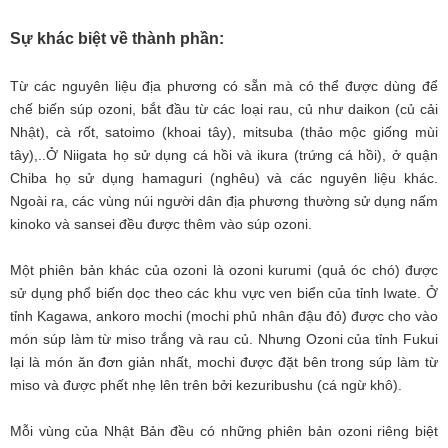
Sự khác biệt về thành phần:
Từ các nguyên liệu địa phương có sẵn mà có thể được dùng để
chế biến súp ozoni, bắt đầu từ các loại rau, củ như daikon (củ cải
Nhật), cà rốt, satoimo (khoai tây), mitsuba (thảo mộc giống mùi
tây),..Ở Niigata họ sử dụng cá hồi và ikura (trứng cá hồi), ở quận
Chiba họ sử dụng hamaguri (nghêu) và các nguyên liệu khác.
Ngoài ra, các vùng núi người dân địa phương thường sử dụng nấm
kinoko và sansei đều được thêm vào súp ozoni.
Một phiên bản khác của ozoni là ozoni kurumi (quả óc chó) được
sử dụng phổ biến dọc theo các khu vực ven biển của tỉnh Iwate. Ở
tỉnh Kagawa, ankoro mochi (mochi phủ nhân đậu đỏ) được cho vào
món súp làm từ miso trắng và rau củ. Nhưng Ozoni của tỉnh Fukui
lại là món ăn đơn giản nhất, mochi được đặt bên trong súp làm từ
miso và được phết nhẹ lên trên bởi kezuribushu (cá ngừ khô).
Mỗi vùng của Nhật Bản đều có những phiên bản ozoni riêng biệt