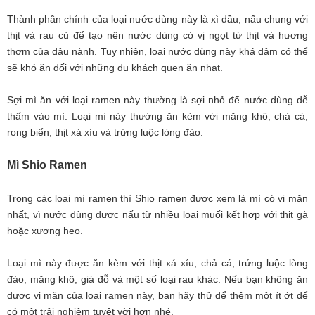
Thành phần chính của loại nước dùng này là xì dầu, nấu chung với
thịt và rau củ để tạo nên nước dùng có vị ngọt từ thịt và hương
thơm của đậu nành. Tuy nhiên, loại nước dùng này khá đậm có thể
sẽ khó ăn đối với những du khách quen ăn nhạt.
Sợi mì ăn với loại ramen này thường là sợi nhỏ để nước dùng dễ
thấm vào mì. Loại mì này thường ăn kèm với măng khô, chả cá,
rong biển, thịt xá xíu và trứng luộc lòng đào.
Mì Shio Ramen
Trong các loại mì ramen thì Shio ramen được xem là mì có vị mặn
nhất, vì nước dùng được nấu từ nhiều loại muối kết hợp với thịt gà
hoặc xương heo.
Loại mì này được ăn kèm với thịt xá xíu, chả cá, trứng luộc lòng
đào, măng khô, giá đỗ và một số loại rau khác. Nếu bạn không ăn
được vị mặn của loại ramen này, bạn hãy thử để thêm một ít ớt để
có một trải nghiệm tuyệt vời hơn nhé.