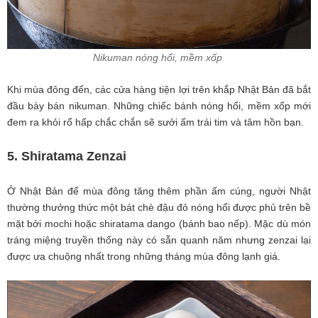
Nikuman
nóng hổi, mềm xốp
Khi mùa đông đến, các cửa hàng tiện lợi trên khắp Nhật Bản đã bắt
đầu bày bán nikuman. Những chiếc bánh nóng hổi, mềm xốp mới
đem ra khỏi rổ hấp chắc chắn sẽ sưởi ấm trái tim và tâm hồn bạn.
5. Shiratama Zenzai
Ở Nhật Bản để mùa đông tăng thêm phần ấm cúng, người Nhật
thường thưởng thức một bát chè đậu đỏ nóng hổi được phủ trên bề
mặt bởi mochi hoặc shiratama dango (bánh bao nếp). Mặc dù món
tráng miệng truyền thống này có sẵn quanh năm nhưng zenzai lại
được ưa chuộng nhất trong những tháng mùa đông lạnh giá.