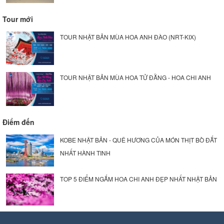
Tour mới
TOUR NHẬT BẢN MÙA HOA ANH ĐÀO (NRT-KIX)
TOUR NHẬT BẢN MÙA HOA TỬ ĐẰNG - HOA CHI ANH
Điểm đến
KOBE NHẬT BẢN - QUÊ HƯƠNG CỦA MÓN THỊT BÒ ĐẮT
NHẤT HÀNH TINH
TOP 5 ĐIỂM NGẮM HOA CHI ANH ĐẸP NHẤT NHẬT BẢN