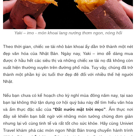
Yaki – imo - món khoai lang nướng thơm ngon, nóng hổi
Theo thời gian, chiếc xe tải nhỏ bán khoai ấy dần trở thành một nét
đẹp văn hóa của Nhật Bản. Ngày nay, Yaki – imo dễ dàng mua
được ở hầu hết các siêu thị và những chiếc xe tải nọ đã không còn
xuất hiện thường xuyên trên đường phố nữa. Tuy vậy, chúng đã trở
thành một phần ký ức tuổi thơ đẹp đẽ đối với nhiều thế hệ người
Nhật.
Nếu bạn chưa có kế hoạch cho kỳ nghỉ mùa đông năm nay, tại sao
bạn lại không thử tận dụng cơ hội quý báu này để tìm hiểu văn hóa
và ẩm thực đặc sắc của
“Đất nước mặt trời mọc”
. Ẩm thực nơi
đây sẽ khiến bạn bất ngờ với những món tưởng chừng đơn giản
nhưng lại vô cùng tinh tế và rất tốt cho sức khỏe. Hãy cùng Univiet
Travel khám phá các món ngon Nhật Bản trong chuyến hành trình