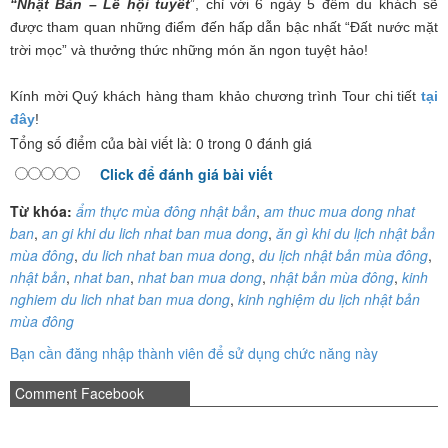
“Nhật Bản – Lễ hội tuyết
”, chỉ với 6 ngày 5 đêm du khách sẽ
được tham quan những điểm đến hấp dẫn bậc nhất “Đất nước mặt
trời mọc” và thưởng thức những món ăn ngon tuyệt hảo!
Kính mời Quý khách hàng tham khảo chương trình Tour chi tiết
tại
đây
!
Tổng số điểm của bài viết là: 0 trong 0 đánh giá
Click để đánh giá bài viết
Từ khóa:
ẩm thực mùa đông nhật bản
,
am thuc mua dong nhat
ban
,
an gi khi du lich nhat ban mua dong
,
ăn gì khi du lịch nhật bản
mùa đông
,
du lich nhat ban mua dong
,
du lịch nhật bản mùa đông
,
nhật bản
,
nhat ban
,
nhat ban mua dong
,
nhật bản mùa đông
,
kinh
nghiem du lich nhat ban mua dong
,
kinh nghiệm du lịch nhật bản
mùa đông
Bạn cần đăng nhập thành viên để sử dụng chức năng này
Comment Facebook