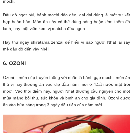
mochi.
Đậu đỏ ngọt bùi, bánh mochi dẻo dẻo, dai dai đúng là một sự kết
hợp hoàn hảo. Món ăn này có thể dùng nóng hoặc kèm thêm đá
lạnh, hay một viên kem vị matcha đều ngon.
Hãy thử ngay shiratama zenzai để hiểu vì sao người Nhật lại say
mê đậu đỏ đến vậy nhé!
6. OZONI
Ozoni – món súp truyền thống với nhân là bánh gạo mochi, món ăn
thú vị này thường ăn vào dịp đầu năm mới ở “Đất nước mặt trời
mọc”. Vào thời điểm này, người Nhật thường cầu nguyện cho một
mùa màng bội thu, sức khỏe và bình an cho gia đình. Ozoni được
ăn vào bữa sáng trong 3 ngày đầu tiên của năm mới.