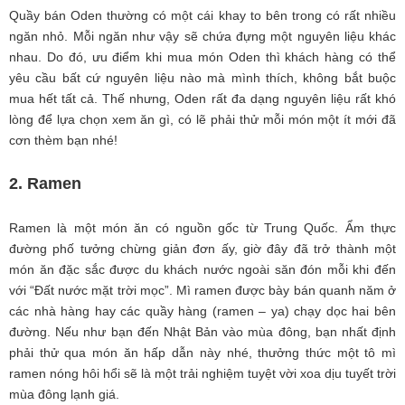
Quầy bán Oden thường có một cái khay to bên trong có rất nhiều
ngăn nhỏ. Mỗi ngăn như vậy sẽ chứa đựng một nguyên liệu khác
nhau. Do đó, ưu điểm khi mua món Oden thì khách hàng có thể
yêu cầu bất cứ nguyên liệu nào mà mình thích, không bắt buộc
mua hết tất cả. Thế nhưng, Oden rất đa dạng nguyên liệu rất khó
lòng để lựa chọn xem ăn gì, có lẽ phải thử mỗi món một ít mới đã
cơn thèm bạn nhé!
2. Ramen
Ramen là một món ăn có nguồn gốc từ Trung Quốc. Ẩm thực
đường phố tưởng chừng giản đơn ấy, giờ đây đã trở thành một
món ăn đặc sắc được du khách nước ngoài săn đón mỗi khi đến
với “Đất nước mặt trời mọc”. Mì ramen được bày bán quanh năm ở
các nhà hàng hay các quầy hàng (ramen – ya) chạy dọc hai bên
đường. Nếu như bạn đến Nhật Bản vào mùa đông, bạn nhất định
phải thử qua món ăn hấp dẫn này nhé, thưởng thức một tô mì
ramen nóng hôi hổi sẽ là một trải nghiệm tuyệt vời xoa dịu tuyết trời
mùa đông lạnh giá.