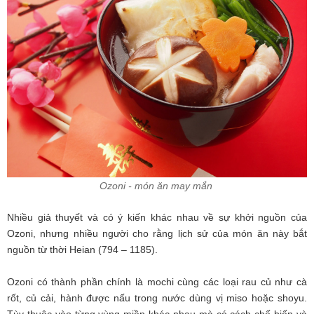
Ozoni - món ăn may mắn
Nhiều giả thuyết và có ý kiến khác nhau về sự khởi nguồn của
Ozoni, nhưng nhiều người cho rằng lịch sử của món ăn này bắt
nguồn từ thời Heian (794 – 1185).
Ozoni có thành phần chính là mochi cùng các loại rau củ như cà
rốt, củ cải, hành được nấu trong nước dùng vị miso hoặc shoyu.
Tùy thuộc vào từng vùng miền khác nhau mà có cách chế biến và