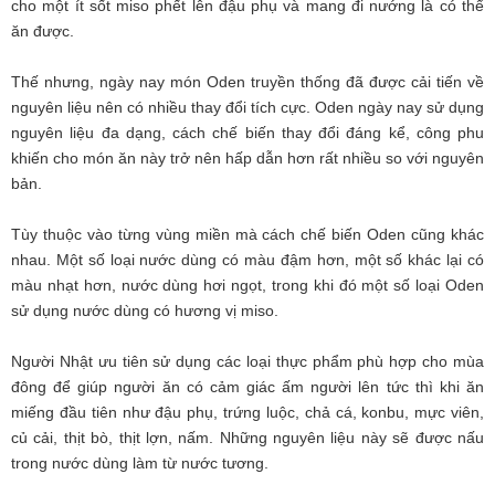
cho một ít sốt miso phết lên đậu phụ và mang đi nướng là có thể
ăn được.
Thế nhưng, ngày nay món Oden truyền thống đã được cải tiến về
nguyên liệu nên có nhiều thay đổi tích cực. Oden ngày nay sử dụng
nguyên liệu đa dạng, cách chế biến thay đổi đáng kể, công phu
khiến cho món ăn này trở nên hấp dẫn hơn rất nhiều so với nguyên
bản.
Tùy thuộc vào từng vùng miền mà cách chế biến Oden cũng khác
nhau. Một số loại nước dùng có màu đậm hơn, một số khác lại có
màu nhạt hơn, nước dùng hơi ngọt, trong khi đó một số loại Oden
sử dụng nước dùng có hương vị miso.
Người Nhật ưu tiên sử dụng các loại thực phẩm phù hợp cho mùa
đông để giúp người ăn có cảm giác ấm người lên tức thì khi ăn
miếng đầu tiên như đậu phụ, trứng luộc, chả cá, konbu, mực viên,
củ cải, thịt bò, thịt lợn, nấm. Những nguyên liệu này sẽ được nấu
trong nước dùng làm từ nước tương.