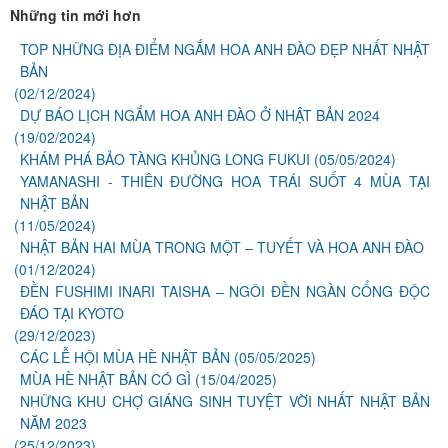
Những tin mới hơn
TOP NHỮNG ĐỊA ĐIỂM NGẮM HOA ANH ĐÀO ĐẸP NHẤT NHẬT
BẢN
(02/12/2024)
DỰ BÁO LỊCH NGẮM HOA ANH ĐÀO Ở NHẬT BẢN 2024
(19/02/2024)
KHÁM PHÁ BẢO TÀNG KHỦNG LONG FUKUI
(05/05/2024)
YAMANASHI - THIÊN ĐƯỜNG HOA TRÁI SUỐT 4 MÙA TẠI
NHẬT BẢN
(11/05/2024)
NHẬT BẢN HAI MÙA TRONG MỘT – TUYẾT VÀ HOA ANH ĐÀO
(01/12/2024)
ĐỀN FUSHIMI INARI TAISHA – NGÔI ĐỀN NGÀN CỔNG ĐỘC
ĐÁO TẠI KYOTO
(29/12/2023)
CÁC LỄ HỘI MÙA HÈ NHẬT BẢN
(05/05/2025)
MÙA HÈ NHẬT BẢN CÓ GÌ
(15/04/2025)
NHỮNG KHU CHỢ GIÁNG SINH TUYỆT VỜI NHẤT NHẬT BẢN
NĂM 2023
(25/12/2023)