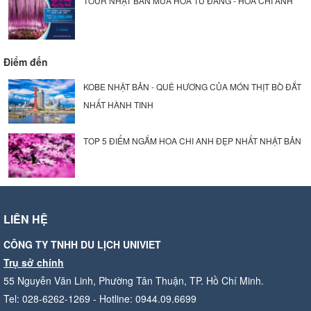
TOUR NHẬT BẢN MÙA HOA TỬ ĐẰNG - HOA CHI ANH
Điểm đến
KOBE NHẬT BẢN - QUÊ HƯƠNG CỦA MÓN THỊT BÒ ĐẮT
NHẤT HÀNH TINH
TOP 5 ĐIỂM NGẮM HOA CHI ANH ĐẸP NHẤT NHẬT BẢN
LIÊN HỆ
CÔNG TY TNHH DU LỊCH UNIVIET
Trụ sở chính
55 Nguyễn Văn Linh, Phường Tân Thuận, TP. Hồ Chí Minh.
Tel: 028-6262-1269 - Hotline: 0944.09.6699