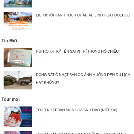
LỊCH KHỞI HÀNH TOUR CHÂU ÂU LINH HOẠT GOEUGO
Tin Mới
RỦI RO KHI KÝ TÊN SAI VỊ TRÍ TRONG HỘ CHIẾU
ĐỘNG ĐẤT Ở NHẬT BẢN CÓ ẢNH HƯỞNG ĐẾN DU LỊCH
HAY KHÔNG?
Tour mới
TOUR NHẬT BẢN MÙA HOA ANH ĐÀO (NRT-KIX)