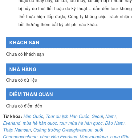
hoặc do máy bay, xe lửa, tàu thủy, xe điện bị trì hoãn hay
bị hủy do thời tiết hoặc do kỹ thuật… dẫn đến tour không
thể thực hiện tiếp được, Công ty không chịu trách nhiệm
bồi thường thêm bất kỳ chi phí nào khác.
KHÁCH SẠN
Chưa có khách sạn
NHÀ HÀNG
Chưa có dữ liệu
ĐIỂM THAM QUAN
Chưa có điểm đến
Từ khóa:
Hàn Quốc
,
Tour du lịch Hàn Quốc
,
Seoul
,
Nami
,
Everland
,
mùa hè hàn quốc. tour mùa hè hàn quốc
,
Đảo Nami
,
Tháp Namsan
,
Quảng trường Gwanghwamun
,
suối
Cheonggyecheon
,
công viên Everland
,
Meoyongdong
,
cung điện