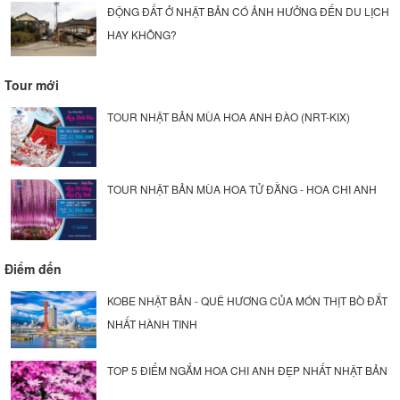
ĐỘNG ĐẤT Ở NHẬT BẢN CÓ ẢNH HƯỞNG ĐẾN DU LỊCH
HAY KHÔNG?
Tour mới
TOUR NHẬT BẢN MÙA HOA ANH ĐÀO (NRT-KIX)
TOUR NHẬT BẢN MÙA HOA TỬ ĐẰNG - HOA CHI ANH
Điểm đến
KOBE NHẬT BẢN - QUÊ HƯƠNG CỦA MÓN THỊT BÒ ĐẮT
NHẤT HÀNH TINH
TOP 5 ĐIỂM NGẮM HOA CHI ANH ĐẸP NHẤT NHẬT BẢN