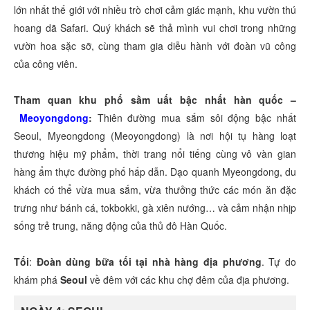
lớn nhất thế giới với nhiều trò chơi cảm giác mạnh, khu vườn thú
hoang dã Safari. Quý khách sẽ thả mình vui chơi trong những
vườn hoa sặc sỡ, cùng tham gia diễu hành với đoàn vũ công
của công viên.
Tham quan khu phố sầm uất bậc nhất hàn quốc –
Meoyongdong
:
Thiên đường mua sắm sôi động bậc nhất
Seoul, Myeongdong (Meoyongdong) là nơi hội tụ hàng loạt
thương hiệu mỹ phẩm, thời trang nổi tiếng cùng vô vàn gian
hàng ẩm thực đường phố hấp dẫn. Dạo quanh Myeongdong, du
khách có thể vừa mua sắm, vừa thưởng thức các món ăn đặc
trưng như bánh cá, tokbokki, gà xiên nướng… và cảm nhận nhịp
sống trẻ trung, năng động của thủ đô Hàn Quốc.
Tối
:
Đoàn dùng bữa tối tại nhà hàng địa phương
. Tự do
khám phá
Seoul
về đêm với các khu chợ đêm của địa phương.