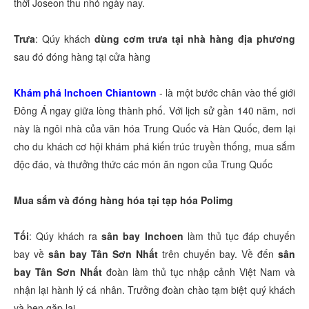
thời Joseon thu nhỏ ngày nay.
Trưa
: Qúy khách
dùng cơm trưa tại nhà hàng địa phương
sau đó đóng hàng tại cửa hàng
Khám phá Inchoen Chiantown
- là một bước chân vào thế giới
Đông Á ngay giữa lòng thành phố. Với lịch sử gần 140 năm, nơi
này là ngôi nhà của văn hóa Trung Quốc và Hàn Quốc, đem lại
cho du khách cơ hội khám phá kiến trúc truyền thống, mua sắm
độc đáo, và thưởng thức các món ăn ngon của Trung Quốc
Mua sắm và đóng hàng hóa tại tạp hóa Polimg
Tối
: Qúy khách ra
sân bay Inchoen
làm thủ tục đáp chuyến
bay về
sân bay Tân Sơn Nhất
trên chuyến bay. Về đến
sân
bay Tân Sơn Nhất
đoàn làm thủ tục nhập cảnh Việt Nam và
nhận lại hành lý cá nhân. Trưởng đoàn chào tạm biệt quý khách
và hẹn gặp lại.