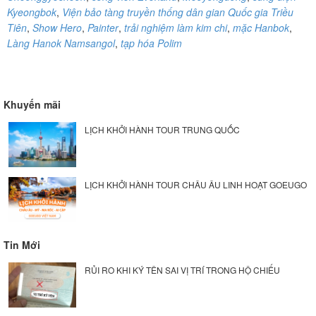
Kyeongbok
,
Viện bảo tàng truyền thống dân gian Quốc gia Triều
Tiên
,
Show Hero
,
Painter
,
trải nghiệm làm kim chi
,
mặc Hanbok
,
Làng Hanok Namsangol
,
tạp hóa Polim
Khuyến mãi
LỊCH KHỞI HÀNH TOUR TRUNG QUỐC
LỊCH KHỞI HÀNH TOUR CHÂU ÂU LINH HOẠT GOEUGO
Tin Mới
RỦI RO KHI KÝ TÊN SAI VỊ TRÍ TRONG HỘ CHIẾU