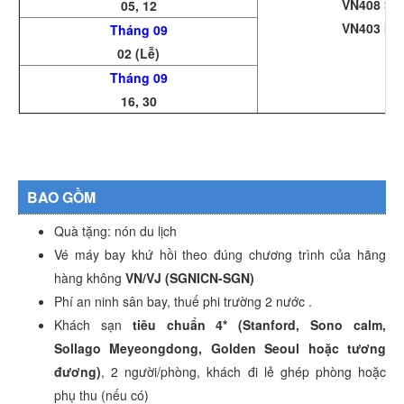
VN408 SGN
05, 12
VN403 ICN
Tháng 09
02 (Lễ)
Tháng 09
16, 30
BAO GỒM
Quà tặng: nón du lịch
Vé máy bay khứ hồi theo đúng chương trình của hãng
hàng không
VN/VJ (SGNICN-SGN)
Phí an ninh sân bay, thuế phi trường 2 nước .
Khách sạn
tiêu chuẩn 4* (Stanford, Sono calm,
Sollago Meyeongdong, Golden Seoul hoặc tương
đương)
, 2 người/phòng, khách đi lẻ ghép phòng hoặc
phụ thu (nếu có)