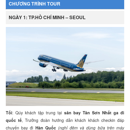
CHƯƠNG TRÌNH TOUR
NGÀY 1: TP.HỒ CHÍ MINH – SEOUL
Tối
: Qúy khách tập trung tại
sân bay Tân Sơn Nhất ga đi
quốc tế
, Trưởng đoàn hướng dẫn khách khách checkin đáp
chuyến bay đi
Hàn Quốc
(nghỉ đêm và dùng bữa trên máy