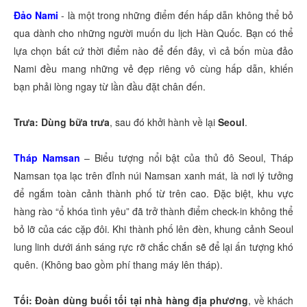
Đảo Nami
- là một trong những điểm đến hấp dẫn không thể bỏ
qua dành cho những người muốn du lịch Hàn Quốc. Bạn có thể
lựa chọn bất cứ thời điểm nào để đến đây, vì cả bốn mùa đảo
Nami đều mang những vẻ đẹp riêng vô cùng hấp dẫn, khiến
bạn phải lòng ngay từ lần đầu đặt chân đến.
Trưa: Dùng bữa trưa
, sau đó khởi hành về lại
Seoul
.
Tháp Namsan
– Biểu tượng nổi bật của thủ đô Seoul, Tháp
Namsan tọa lạc trên đỉnh núi Namsan xanh mát, là nơi lý tưởng
để ngắm toàn cảnh thành phố từ trên cao. Đặc biệt, khu vực
hàng rào “ổ khóa tình yêu” đã trở thành điểm check-in không thể
bỏ lỡ của các cặp đôi. Khi thành phố lên đèn, khung cảnh Seoul
lung linh dưới ánh sáng rực rỡ chắc chắn sẽ để lại ấn tượng khó
quên. (Không bao gồm phí thang máy lên tháp).
Tối: Đoàn dùng buổi tối tại nhà hàng địa phương
, về khách