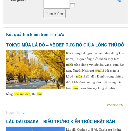
Kết quả tìm kiếm trên Tin tức
TOKYO MÙA LÁ ĐỎ – VẺ ĐẸP RỰC RỠ GIỮA LÒNG THỦ ĐÔ
Khi những cơn gió mát lành đầu đông khẽ
ùa về, Tokyo bỗng biến thành một bức
tr
anh
sống động với sắc đỏ, vàng, cam đan
xen. Người Nhật gọi
mùa
lá đổi màu là
kōyō -
mùa
lá đỏ, đây là một trong những
thời khắc được mong chờ nhất trong năm.
Nếu
mùa
xuân làm say lòng du khách
bằng
hoa
anh
đào
, thì
mùa
......
25/09/2025 -
Nguồn tin :
-/-
LÂU ĐÀI OSAKA – BIỂU TRƯNG KIẾN TRÚC NHẬT BẢN
Lâu đài Osaka (大阪城, Osaka-jō) không