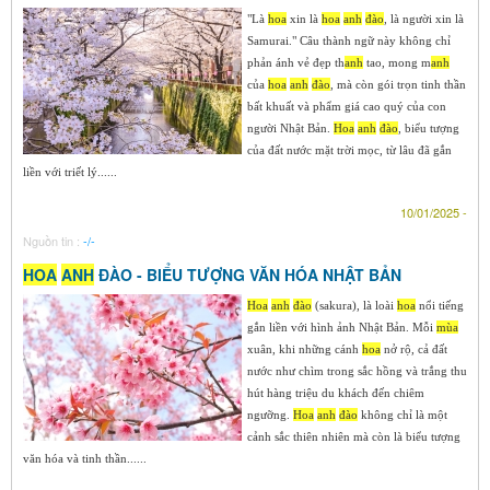
"Là
hoa
xin là
hoa
anh
đào
, là người xin là
Samurai." Câu thành ngữ này không chỉ
phản ánh vẻ đẹp th
anh
tao, mong m
anh
của
hoa
anh
đào
, mà còn gói trọn tinh thần
bất khuất và phẩm giá cao quý của con
người Nhật Bản.
Hoa
anh
đào
, biểu tượng
của đất nước mặt trời mọc, từ lâu đã gắn
liền với triết lý......
10/01/2025 -
Nguồn tin :
-/-
HOA
ANH
ĐÀO - BIỂU TƯỢNG VĂN HÓA NHẬT BẢN
Hoa
anh
đào
(sakura), là loài
hoa
nổi tiếng
gắn liền với hình ảnh Nhật Bản. Mỗi
mùa
xuân, khi những cánh
hoa
nở rộ, cả đất
nước như chìm trong sắc hồng và trắng thu
hút hàng triệu du khách đến chiêm
ngưỡng.
Hoa
anh
đào
không chỉ là một
cảnh sắc thiên nhiên mà còn là biểu tượng
văn hóa và tinh thần......