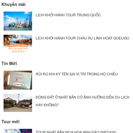
Khuyến mãi
LỊCH KHỞI HÀNH TOUR TRUNG QUỐC
LỊCH KHỞI HÀNH TOUR CHÂU ÂU LINH HOẠT GOEUGO
Tin Mới
RỦI RO KHI KÝ TÊN SAI VỊ TRÍ TRONG HỘ CHIẾU
ĐỘNG ĐẤT Ở NHẬT BẢN CÓ ẢNH HƯỞNG ĐẾN DU LỊCH
HAY KHÔNG?
Tour mới
TOUR NHẬT BẢN MÙA HOA ANH ĐÀO (NRT-KIX)