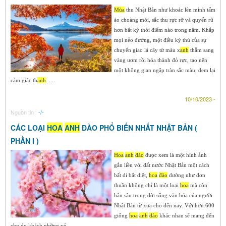
Mùa
thu Nhật Bản như khoác lên mình tấm
áo choàng mới, sắc thu rực rỡ và quyến rũ
hơn bất kỳ thời điểm nào trong năm. Khắp
mọi nẻo đường, một điều kỳ thú của sự
chuyển giao lá cây từ màu x
anh
thẫm sang
vàng ươm rồi hóa thành đỏ rực, tạo nên
một không gian ngập tràn sắc màu, đem lại
cảm giác th
anh
......
10/10/2023 -
Nguồn tin :
-/-
CÁC LOẠI
HOA
ANH
ĐÀO PHỔ BIẾN NHẤT NHẬT BẢN (
PHẦN I )
Hoa
anh
đào
được xem là một hình ảnh
gắn liền với đất nước Nhật Bản một cách
bất di bất diệt,
hoa
đào
dường như đơn
thuần không chỉ là một loại
hoa
mà còn
hằn sâu trong đời sống văn hóa của người
Nhật Bản từ xưa cho đến nay. Với hơn 600
giống
hoa
anh
đào
khác nhau sẽ mang đến
cho du khách những vẻ......