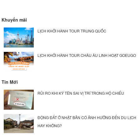
Khuyến mãi
LỊCH KHỞI HÀNH TOUR TRUNG QUỐC
LỊCH KHỞI HÀNH TOUR CHÂU ÂU LINH HOẠT GOEUGO
Tin Mới
RỦI RO KHI KÝ TÊN SAI VỊ TRÍ TRONG HỘ CHIẾU
ĐỘNG ĐẤT Ở NHẬT BẢN CÓ ẢNH HƯỞNG ĐẾN DU LỊCH
HAY KHÔNG?