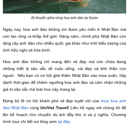
Đi
thuyền giữa rừng hoa anh đào tại Kyoto
Ngày nay, hoa anh đào không chỉ được yêu mến ở Nhật Bản mà
còn lan rộng ra khắp thế giới. Hàng năm, chính phủ Nhật Bản còn
tặng cây anh đào cho nhiều quốc gia khác như một biểu tượng của
tình hữu nghị và hòa bình.
Hoa anh đào không chỉ mang đến vẻ đẹp mà còn chứa đựng
những triết lý sâu sắc về cuộc sống, cái đẹp và tinh thần con
người. Nếu bạn có cơ hội ghé thăm Nhật Bản vào mùa xuân, hãy
dành thời gian để chiêm ngưỡng hoa anh đào và cảm nhận những
giá trị sâu sắc mà loài hoa này mang lại.
Đừng bỏ lỡ cơ hội khám phá vẻ đẹp tuyệt vời của
mùa hoa anh
đào Nhật Bản
cùng
UniViet Travel!
Liên hệ ngay với chúng tôi để
lên kế hoạch cho chuyến du lịch đầy thú vị và ý nghĩa. Chương
trình tour chi tiết vui lòng xem
tại đây
.