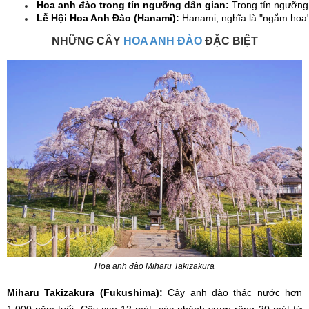
Hoa anh đào trong tín ngưỡng dân gian: 
Trong tín ngưỡng 
Lễ Hội Hoa Anh Đào (Hanami): 
Hanami, nghĩa là "ngắm hoa"
NHỮNG CÂY
HOA ANH ĐÀO
ĐẶC BIỆT
Hoa anh đào Miharu Takizakura
Miharu Takizakura (Fukushima):
Cây anh đào thác nước hơn
1.000 năm tuổi. Cây cao 12 mét, các nhánh vươn rộng 20 mét từ