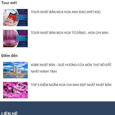
Tour mới
TOUR NHẬT BẢN MÙA HOA ANH ĐÀO (NRT-KIX)
TOUR NHẬT BẢN MÙA HOA TỬ ĐẰNG - HOA CHI ANH
Điểm đến
KOBE NHẬT BẢN - QUÊ HƯƠNG CỦA MÓN THỊT BÒ ĐẮT
NHẤT HÀNH TINH
TOP 5 ĐIỂM NGẮM HOA CHI ANH ĐẸP NHẤT NHẬT BẢN
LIÊN HỆ