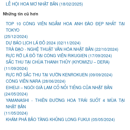
LỄ HỘI HOA MƠ NHẬT BẢN
(18/02/2025)
Những tin cũ hơn
TOP 10 CÔNG VIÊN NGẮM HOA ANH ĐÀO ĐẸP NHẤT TẠI
TOKYO
(25/12/2024)
DỰ BÁO LỊCH LÁ ĐỎ 2024
(02/11/2024)
TRÀ ĐẠO - NGHỆ THUẬT VĂN HÓA NHẬT BẢN
(22/10/2024)
RỰC RỠ LÁ ĐỎ TẠI CÔNG VIÊN RIKUGIEN
(17/09/2024)
SẮC THU TẠI CHÙA THANH THỦY (KIYOMIZU – DERA)
(11/09/2024)
RỰC RỠ SẮC THU TẠI VƯỜN KENROKUEN
(09/09/2024)
CÔNG VIÊN NARA
(28/06/2024)
EIHEIJI – NGÔI GIÀ LAM CỔ NỔI TIẾNG CỦA NHẬT BẢN
(24/05/2024)
YAMANASHI - THIÊN ĐƯỜNG HOA TRÁI SUỐT 4 MÙA TẠI
NHẬT BẢN
(11/05/2024)
KHÁM PHÁ BẢO TÀNG KHỦNG LONG FUKUI
(05/05/2024)