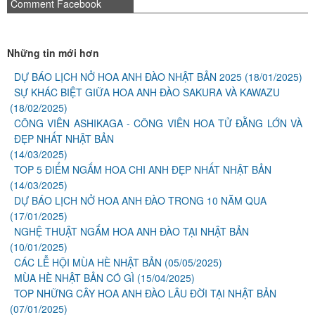
Comment Facebook
Những tin mới hơn
DỰ BÁO LỊCH NỞ HOA ANH ĐÀO NHẬT BẢN 2025
(18/01/2025)
SỰ KHÁC BIỆT GIỮA HOA ANH ĐÀO SAKURA VÀ KAWAZU
(18/02/2025)
CÔNG VIÊN ASHIKAGA - CÔNG VIÊN HOA TỬ ĐẰNG LỚN VÀ
ĐẸP NHẤT NHẬT BẢN
(14/03/2025)
TOP 5 ĐIỂM NGẮM HOA CHI ANH ĐẸP NHẤT NHẬT BẢN
(14/03/2025)
DỰ BÁO LỊCH NỞ HOA ANH ĐÀO TRONG 10 NĂM QUA
(17/01/2025)
NGHỆ THUẬT NGẮM HOA ANH ĐÀO TẠI NHẬT BẢN
(10/01/2025)
CÁC LỄ HỘI MÙA HÈ NHẬT BẢN
(05/05/2025)
MÙA HÈ NHẬT BẢN CÓ GÌ
(15/04/2025)
TOP NHỮNG CÂY HOA ANH ĐÀO LÂU ĐỜI TẠI NHẬT BẢN
(07/01/2025)