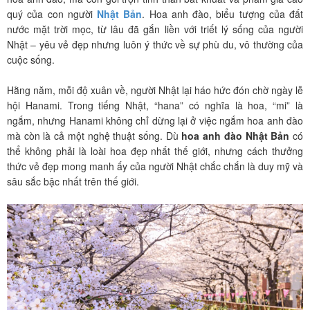
quý của con người
Nhật Bản
. Hoa anh đào, biểu tượng của đất
nước mặt trời mọc, từ lâu đã gắn liền với triết lý sống của người
Nhật – yêu vẻ đẹp nhưng luôn ý thức về sự phù du, vô thường của
cuộc sống.
Hằng năm, mỗi độ xuân về, người Nhật lại háo hức đón chờ ngày lễ
hội Hanami. Trong tiếng Nhật, “hana” có nghĩa là hoa, “mi” là
ngắm, nhưng Hanami không chỉ dừng lại ở việc ngắm hoa anh đào
mà còn là cả một nghệ thuật sống. Dù
hoa anh đào Nhật Bản
có
thể không phải là loài hoa đẹp nhất thế giới, nhưng cách thưởng
thức vẻ đẹp mong manh ấy của người Nhật chắc chắn là duy mỹ và
sâu sắc bậc nhất trên thế giới.