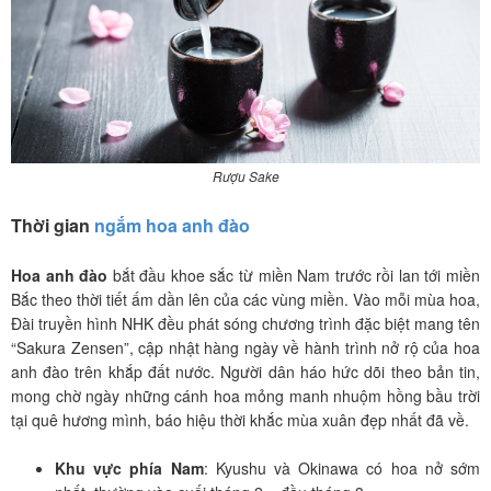
Rượu Sake
Thời gian
ngắm hoa anh đào
Hoa anh đào
bắt đầu khoe sắc từ miền Nam trước rồi lan tới miền
Bắc theo thời tiết ấm dần lên của các vùng miền. Vào mỗi mùa hoa,
Đài truyền hình NHK đều phát sóng chương trình đặc biệt mang tên
“Sakura Zensen”, cập nhật hàng ngày về hành trình nở rộ của hoa
anh đào trên khắp đất nước. Người dân háo hức dõi theo bản tin,
mong chờ ngày những cánh hoa mỏng manh nhuộm hồng bầu trời
tại quê hương mình, báo hiệu thời khắc mùa xuân đẹp nhất đã về.
Khu vực phía Nam
: Kyushu và Okinawa có hoa nở sớm