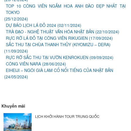
TOP 10 CÔNG VIÊN NGẮM HOA ANH ĐÀO ĐẸP NHẤT TẠI
TOKYO
(25/12/2024)
DỰ BÁO LỊCH LÁ ĐỎ 2024
(02/11/2024)
TRÀ ĐẠO - NGHỆ THUẬT VĂN HÓA NHẬT BẢN
(22/10/2024)
RỰC RỠ LÁ ĐỎ TẠI CÔNG VIÊN RIKUGIEN
(17/09/2024)
SẮC THU TẠI CHÙA THANH THỦY (KIYOMIZU – DERA)
(11/09/2024)
RỰC RỠ SẮC THU TẠI VƯỜN KENROKUEN
(09/09/2024)
CÔNG VIÊN NARA
(28/06/2024)
EIHEIJI – NGÔI GIÀ LAM CỔ NỔI TIẾNG CỦA NHẬT BẢN
(24/05/2024)
Khuyến mãi
LỊCH KHỞI HÀNH TOUR TRUNG QUỐC