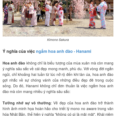
Kimono Sakura
Ý nghĩa của việc
ngắm hoa anh đào - Hanami
Hoa anh đào
không chỉ là biểu tượng của mùa xuân mà còn mang
ý nghĩa sâu sắc về cái đẹp mong manh, phù du. Với vòng đời ngắn
ngủi, chỉ khoảng hai tuần từ lúc nở rộ đến khi tàn úa, hoa anh đào
gợi nhắc về sự chóng vánh của những điều đẹp đẽ trong cuộc
sống. Do đó, Hanami không chỉ đơn thuần là việc ngắm hoa anh
đào mà còn mang nhiều ý nghĩa sâu sắc:
Tưởng nhớ sự vô thường
: Vẻ đẹp của hoa anh đào trở thành
hình ảnh minh họa hoàn hảo cho triết lý mono no aware trong văn
hóa Nhật Bản, thể hiện ý nghĩa "không có gì là mãi mãi". Khái niệm