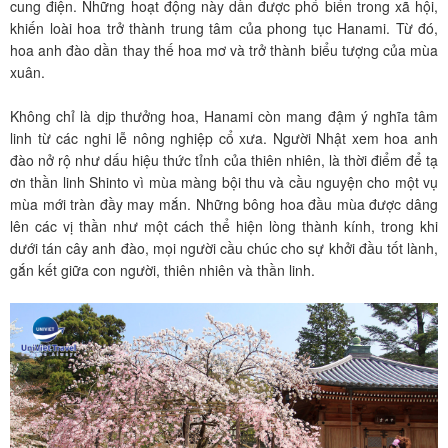
cung điện. Những hoạt động này dần được phổ biến trong xã hội,
khiến loài hoa trở thành trung tâm của phong tục Hanami. Từ đó,
hoa anh đào dần thay thế hoa mơ và trở thành biểu tượng của mùa
xuân.
Không chỉ là dịp thưởng hoa, Hanami còn mang đậm ý nghĩa tâm
linh từ các nghi lễ nông nghiệp cổ xưa. Người Nhật xem hoa anh
đào nở rộ như dấu hiệu thức tỉnh của thiên nhiên, là thời điểm để tạ
ơn thần linh Shinto vì mùa màng bội thu và cầu nguyện cho một vụ
mùa mới tràn đầy may mắn. Những bông hoa đầu mùa được dâng
lên các vị thần như một cách thể hiện lòng thành kính, trong khi
dưới tán cây anh đào, mọi người cầu chúc cho sự khởi đầu tốt lành,
gắn kết giữa con người, thiên nhiên và thần linh.