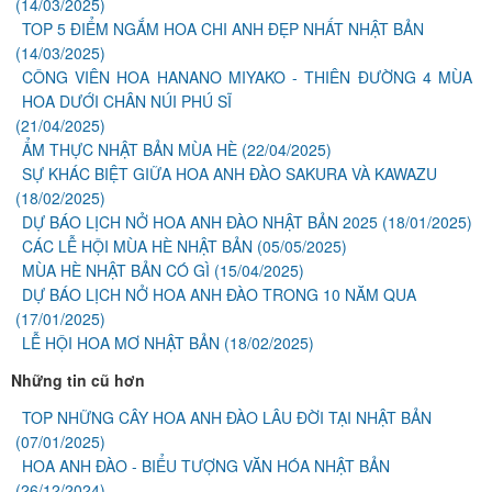
(14/03/2025)
TOP 5 ĐIỂM NGẮM HOA CHI ANH ĐẸP NHẤT NHẬT BẢN
(14/03/2025)
CÔNG VIÊN HOA HANANO MIYAKO - THIÊN ĐƯỜNG 4 MÙA
HOA DƯỚI CHÂN NÚI PHÚ SĨ
(21/04/2025)
ẨM THỰC NHẬT BẢN MÙA HÈ
(22/04/2025)
SỰ KHÁC BIỆT GIỮA HOA ANH ĐÀO SAKURA VÀ KAWAZU
(18/02/2025)
DỰ BÁO LỊCH NỞ HOA ANH ĐÀO NHẬT BẢN 2025
(18/01/2025)
CÁC LỄ HỘI MÙA HÈ NHẬT BẢN
(05/05/2025)
MÙA HÈ NHẬT BẢN CÓ GÌ
(15/04/2025)
DỰ BÁO LỊCH NỞ HOA ANH ĐÀO TRONG 10 NĂM QUA
(17/01/2025)
LỄ HỘI HOA MƠ NHẬT BẢN
(18/02/2025)
Những tin cũ hơn
TOP NHỮNG CÂY HOA ANH ĐÀO LÂU ĐỜI TẠI NHẬT BẢN
(07/01/2025)
HOA ANH ĐÀO - BIỂU TƯỢNG VĂN HÓA NHẬT BẢN
(26/12/2024)