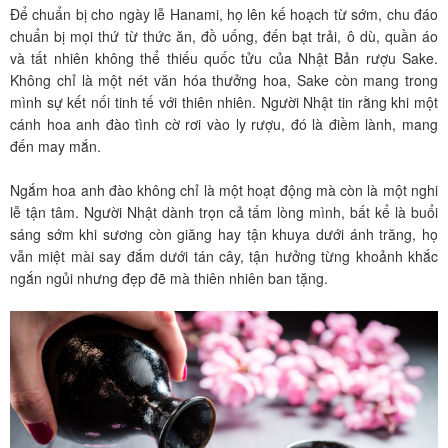
Để chuẩn bị cho ngày lễ Hanami, họ lên kế hoạch từ sớm, chu đáo
chuẩn bị mọi thứ từ thức ăn, đồ uống, đến bạt trải, ô dù, quần áo
và tất nhiên không thể thiếu quốc tửu của Nhật Bản rượu Sake.
Không chỉ là một nét văn hóa thưởng hoa, Sake còn mang trong
mình sự kết nối tinh tế với thiên nhiên. Người Nhật tin rằng khi một
cánh hoa anh đào tình cờ rơi vào ly rượu, đó là điềm lành, mang
đến may mắn.
Ngắm hoa anh đào không chỉ là một hoạt động mà còn là một nghi
lễ tận tâm. Người Nhật dành trọn cả tấm lòng mình, bất kể là buổi
sáng sớm khi sương còn giăng hay tận khuya dưới ánh trăng, họ
vẫn miệt mài say đắm dưới tán cây, tận hưởng từng khoảnh khắc
ngắn ngủi nhưng đẹp đẽ mà thiên nhiên ban tặng.