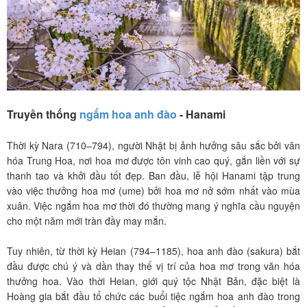
Truyền thống
ngắm hoa anh đào
- Hanami
Thời kỳ Nara (710–794), người Nhật bị ảnh hưởng sâu sắc bởi văn
hóa Trung Hoa, nơi hoa mơ được tôn vinh cao quý, gắn liền với sự
thanh tao và khởi đầu tốt đẹp. Ban đầu, lễ hội Hanami tập trung
vào việc thưởng hoa mơ (ume) bởi hoa mơ nở sớm nhất vào mùa
xuân. Việc ngắm hoa mơ thời đó thường mang ý nghĩa cầu nguyện
cho một năm mới tràn đầy may mắn.
Tuy nhiên, từ thời kỳ Heian (794–1185), hoa anh đào (sakura) bắt
đầu được chú ý và dần thay thế vị trí của hoa mơ trong văn hóa
thưởng hoa. Vào thời Heian, giới quý tộc Nhật Bản, đặc biệt là
Hoàng gia bắt đầu tổ chức các buổi tiệc ngắm hoa anh đào trong