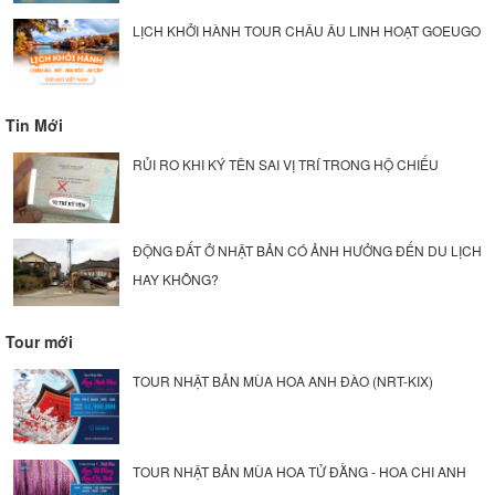
LỊCH KHỞI HÀNH TOUR CHÂU ÂU LINH HOẠT GOEUGO
Tin Mới
RỦI RO KHI KÝ TÊN SAI VỊ TRÍ TRONG HỘ CHIẾU
ĐỘNG ĐẤT Ở NHẬT BẢN CÓ ẢNH HƯỞNG ĐẾN DU LỊCH
HAY KHÔNG?
Tour mới
TOUR NHẬT BẢN MÙA HOA ANH ĐÀO (NRT-KIX)
TOUR NHẬT BẢN MÙA HOA TỬ ĐẰNG - HOA CHI ANH