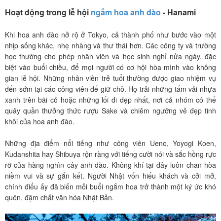
Hoạt động trong lễ hội
ngắm hoa anh đào
- Hanami
Khi
hoa anh đào nở rộ ở Tokyo, cả thành phố như bước vào một
nhịp sống khác, nhẹ nhàng và thư thái hơn. Các công ty và trường
học thường cho phép nhân viên và học sinh nghỉ nửa ngày, đặc
biệt vào buổi chiều, để mọi người có cơ hội hòa mình vào không
gian lễ hội. Những nhân viên trẻ tuổi thường được giao nhiệm vụ
đến sớm tại các công viên để giữ chỗ. Họ trải những tấm vải nhựa
xanh trên bãi cỏ hoặc những lối đi đẹp nhất, nơi cả nhóm có thể
quây quần thưởng thức rượu Sake và chiêm ngưỡng vẻ đẹp tinh
khôi của hoa anh đào.
Những địa điểm nổi tiếng như công viên Ueno, Yoyogi Koen,
Kudanshita hay Shibuya rộn ràng với tiếng cười nói và sắc hồng rực
rỡ của hàng nghìn cây anh đào. Không khí tại đây luôn chan hòa
niềm vui và sự gắn kết. Người Nhật vốn hiếu khách và cởi mở,
chính điểu ấy đã biến mỗi buổi ngắm hoa trở thành một ký ức khó
quên, đậm chất văn hóa Nhật Bản.