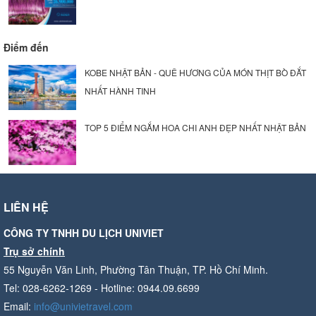
Điểm đến
KOBE NHẬT BẢN - QUÊ HƯƠNG CỦA MÓN THỊT BÒ ĐẮT
NHẤT HÀNH TINH
TOP 5 ĐIỂM NGẮM HOA CHI ANH ĐẸP NHẤT NHẬT BẢN
LIÊN HỆ
CÔNG TY TNHH DU LỊCH UNIVIET
Trụ sở chính
55 Nguyễn Văn Linh, Phường Tân Thuận, TP. Hồ Chí Minh.
Tel: 028-6262-1269 - Hotline: 0944.09.6699
Email:
info@univietravel.com