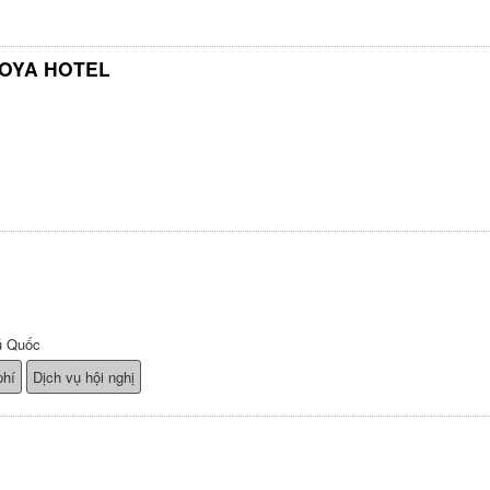
GOYA HOTEL
ú Quốc
phí
Dịch vụ hội nghị