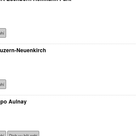
phí
Luzern-Neuenkirch
phí
xpo Aulnay
phí
Dịch vụ hội nghị