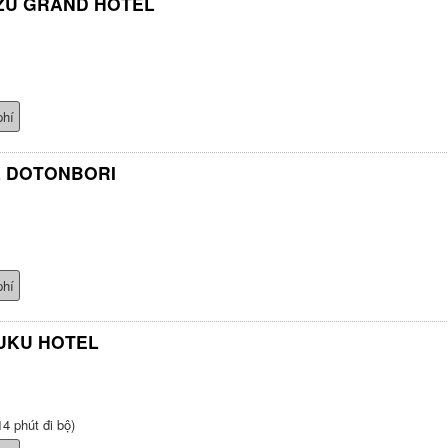
ZU GRAND HOTEL
phí
L DOTONBORI
phí
UKU HOTEL
4 phút đi bộ)