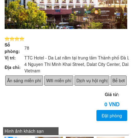
Số
78
phòng:
Vị trí:
TTC Hotel - Da Lat nằm tại trung tâm Thành phố Đà Lạt,
4 Nguyen Thi Minh Khai Street, Dalat City Center, Dalat,
Địa chỉ:
Vietnam
Ăn sáng miễn phí
Wifi miễn phí
Dịch vụ hội nghị
Bể bơi
Giá từ:
0 VND
Đặt phòng
Hình ảnh khách sạn