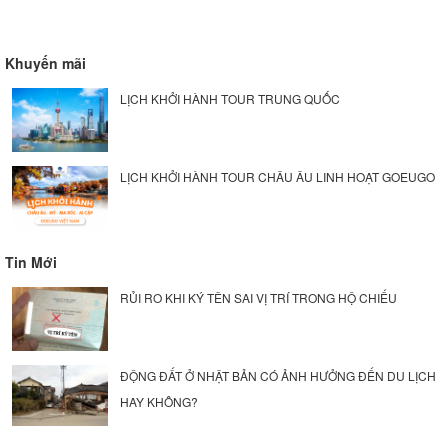
Khuyến mãi
LỊCH KHỞI HÀNH TOUR TRUNG QUỐC
LỊCH KHỞI HÀNH TOUR CHÂU ÂU LINH HOẠT GOEUGO
Tin Mới
RỦI RO KHI KÝ TÊN SAI VỊ TRÍ TRONG HỘ CHIẾU
ĐỘNG ĐẤT Ở NHẬT BẢN CÓ ẢNH HƯỞNG ĐẾN DU LỊCH
HAY KHÔNG?