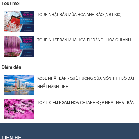
Tour mới
TOUR NHẬT BẢN MÙA HOA ANH ĐÀO (NRT-KIX)
TOUR NHẬT BẢN MÙA HOA TỬ ĐẰNG - HOA CHI ANH
Điểm đến
KOBE NHẬT BẢN - QUÊ HƯƠNG CỦA MÓN THỊT BÒ ĐẮT
NHẤT HÀNH TINH
TOP 5 ĐIỂM NGẮM HOA CHI ANH ĐẸP NHẤT NHẬT BẢN
LIÊN HỆ