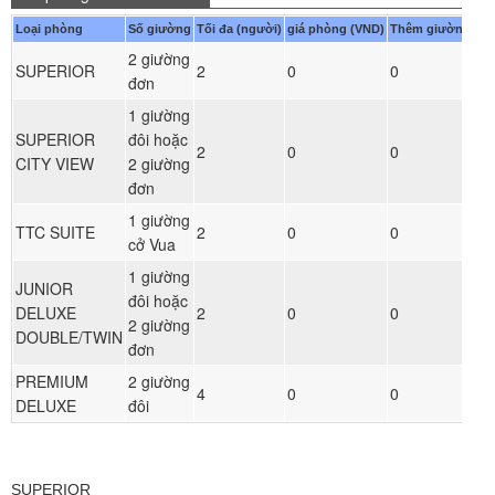
Loại phòng
Số giường
Tối đa (người)
giá phòng (VND)
Thêm giường (VN
2 giường
SUPERIOR
2
0
0
đơn
1 giường
SUPERIOR
đôi hoặc
2
0
0
CITY VIEW
2 giường
đơn
1 giường
TTC SUITE
2
0
0
cở Vua
1 giường
JUNIOR
đôi hoặc
DELUXE
2
0
0
2 giường
DOUBLE/TWIN
đơn
PREMIUM
2 giường
4
0
0
DELUXE
đôi
SUPERIOR