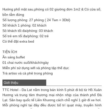
Hướng phố mặt sau,phòng có 02 giường đơn 1m2 & Có cửa sổ,
bồn tắm đứng
Số lượng phòng: 27 phòng ( 24 Twn + 3Dbl)
Số khách 1 phòng: 02 khách
Sô khách tối đa/phòng: 03 khách
Số trẻ em tối đa/phòng: 02 trẻ
Có thể đặt extra bed
TIỆN ÍCH
Ăn sáng buffet
01 chai nước suối/khách/ngày
Miễn phí sử dụng wifi và phòng tập thể dục
Trà artiso và cà phê trong phòng
Giới thiệu
TTC Hotel - Da Lat nằm trong bán kính 5 phút đi bộ từ Hồ Xuân
Hương và trung tâm thương mại nhộn nhịp của thành phố Đà
Lạt. Sân bay quốc tế Liên Khương cách chỗ nghỉ 1 giờ đi xe hơi.
Mỗi phòng nghỉ tại đây đều được bố trí quạt máy, truyền hình