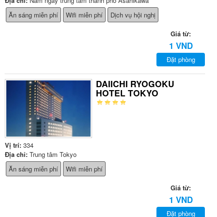
Địa chỉ:
Nằm ngay trung tâm thành phố Asahikawa
Ăn sáng miễn phí
Wifi miễn phí
Dịch vụ hội nghị
Giá từ:
1 VND
Đặt phòng
DAIICHI RYOGOKU
HOTEL TOKYO
Vị trí:
334
Địa chỉ:
Trung tâm Tokyo
Ăn sáng miễn phí
Wifi miễn phí
Giá từ:
1 VND
Đặt phòng