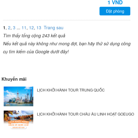
1 VND
Đặt phòng
1
,
2
,
3
...
11
,
12
,
13
Trang sau
Tìm thấy tổng cộng 243 kết quả
Nếu kết quả này không như mong đợi, bạn hãy thử sử dụng công
cụ tìm kiếm của Google dưới đây!
Khuyến mãi
LỊCH KHỞI HÀNH TOUR TRUNG QUỐC
LỊCH KHỞI HÀNH TOUR CHÂU ÂU LINH HOẠT GOEUGO