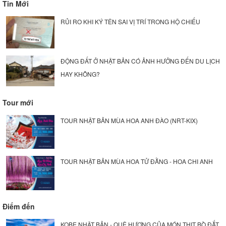
Tin Mới
RỦI RO KHI KÝ TÊN SAI VỊ TRÍ TRONG HỘ CHIẾU
ĐỘNG ĐẤT Ở NHẬT BẢN CÓ ẢNH HƯỞNG ĐẾN DU LỊCH
HAY KHÔNG?
Tour mới
TOUR NHẬT BẢN MÙA HOA ANH ĐÀO (NRT-KIX)
TOUR NHẬT BẢN MÙA HOA TỬ ĐẰNG - HOA CHI ANH
Điểm đến
KOBE NHẬT BẢN - QUÊ HƯƠNG CỦA MÓN THỊT BÒ ĐẮT