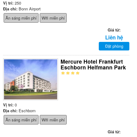
Vị trí:
250
Địa chỉ:
Bonn Airport
Ăn sáng miễn phí
Wifi miễn phí
Giá từ:
Liên hệ
Đặt phòng
Mercure Hotel Frankfurt
Eschborn Helfmann Park
Vị trí:
0
Địa chỉ:
Eschborn
Ăn sáng miễn phí
Wifi miễn phí
Giá từ: