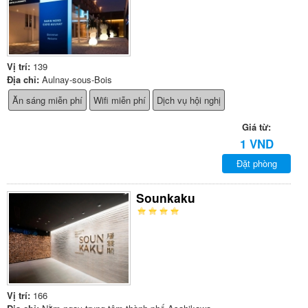
Vị trí:
139
Địa chỉ:
Aulnay-sous-Bois
Ăn sáng miễn phí
Wifi miễn phí
Dịch vụ hội nghị
Giá từ:
1 VND
Đặt phòng
Sounkaku
Vị trí:
166