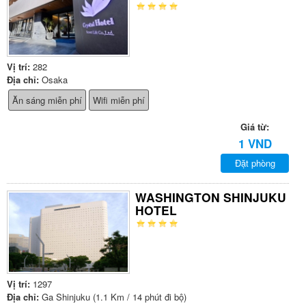
Vị trí:
282
Địa chỉ:
Osaka
Ăn sáng miễn phí
Wifi miễn phí
Giá từ:
1 VND
Đặt phòng
WASHINGTON SHINJUKU
HOTEL
Vị trí:
1297
Địa chỉ:
Ga Shinjuku (1.1 Km / 14 phút đi bộ)