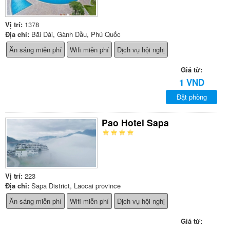
Vị trí:
1378
Địa chỉ:
Bãi Dài, Gành Dầu, Phú Quốc
Ăn sáng miễn phí
Wifi miễn phí
Dịch vụ hội nghị
Giá từ:
1 VND
Đặt phòng
Pao Hotel Sapa
Vị trí:
223
Địa chỉ:
Sapa District, Laocai province
Ăn sáng miễn phí
Wifi miễn phí
Dịch vụ hội nghị
Giá từ: