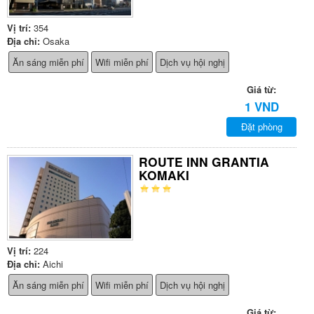
Vị trí:
354
Địa chỉ:
Osaka
Ăn sáng miễn phí
Wifi miễn phí
Dịch vụ hội nghị
Giá từ:
1 VND
Đặt phòng
ROUTE INN GRANTIA
KOMAKI
Vị trí:
224
Địa chỉ:
Aichi
Ăn sáng miễn phí
Wifi miễn phí
Dịch vụ hội nghị
Giá từ: