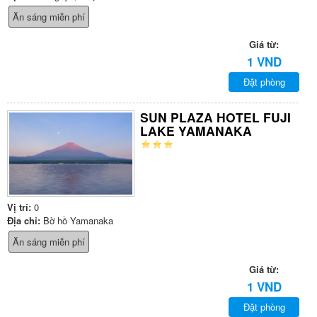
Ăn sáng miễn phí
Giá từ:
1 VND
Đặt phòng
SUN PLAZA HOTEL FUJI
LAKE YAMANAKA
Vị trí:
0
Địa chỉ:
Bờ hồ Yamanaka
Ăn sáng miễn phí
Giá từ:
1 VND
Đặt phòng