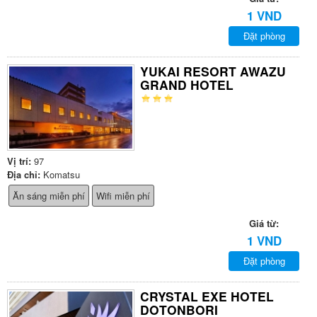
1 VND
Đặt phòng
YUKAI RESORT AWAZU
GRAND HOTEL
Vị trí:
97
Địa chỉ:
Komatsu
Ăn sáng miễn phí
Wifi miễn phí
Giá từ:
1 VND
Đặt phòng
CRYSTAL EXE HOTEL
DOTONBORI