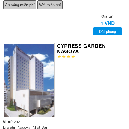
Ăn sáng miễn phí
Wifi miễn phí
Giá từ:
1 VND
Đặt phòng
CYPRESS GARDEN
NAGOYA
Vị trí:
202
Địa chỉ:
Nagoya, Nhật Bản