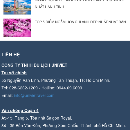
NHẤT HÀNH TINH
TOP 5 ĐIỂM NGẮM HOA CHI ANH ĐẸP NHẤT NHẬT BẢN
LIÊN HỆ
CÔNG TY TNHH DU LỊCH UNIVIET
Trụ sở chính
55 Nguyễn Văn Linh, Phường Tân Thuận, TP. Hồ Chí Minh.
Tel: 028-6262-1269 - Hotline: 0944.09.6699
Email:
info@univietravel.com
Văn phòng Quận 4
A5-15, Tầng 5, Tòa nhà Saigon Royal,
34 - 35 Bến Vân Đồn, Phường Xóm Chiếu, Thành phố Hồ Chí Minh.