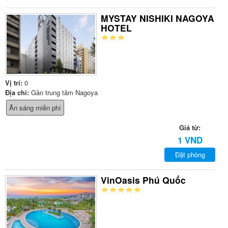
MYSTAY NISHIKI NAGOYA
HOTEL
Vị trí:
0
Địa chỉ:
Gần trung tâm Nagoya
Ăn sáng miễn phí
Giá từ:
1 VND
Đặt phòng
VinOasis Phú Quốc