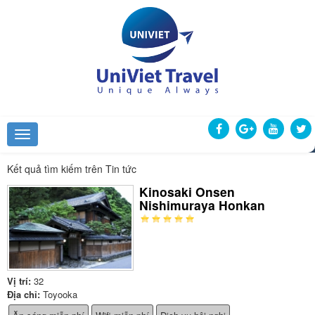
Kết quả tìm kiếm trên Tin tức
Kinosaki Onsen
Nishimuraya Honkan
Vị trí:
32
Địa chỉ:
Toyooka