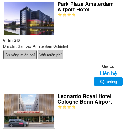
Park Plaza Amsterdam
Airport Hotel
Vị trí:
342
Địa chỉ:
Sân bay Amsterdam Schiphol
Ăn sáng miễn phí
Wifi miễn phí
Giá từ:
Liên hệ
Đặt phòng
Leonardo Royal Hotel
Cologne Bonn Airport