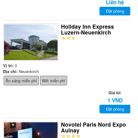
Liên hệ
Đặt phòng
Holiday Inn Express
Luzern-Neuenkirch
Vị trí:
0
Địa chỉ:
Neuenkirch
Ăn sáng miễn phí
Wifi miễn phí
Giá từ:
1 VND
Đặt phòng
Novotel Paris Nord Expo
Aulnay