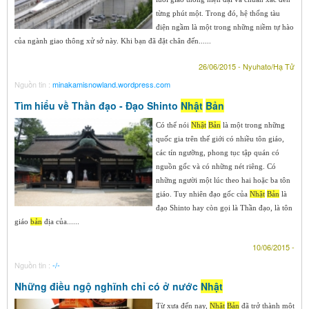
từng phút một. Trong đó, hệ thống tàu
điện ngầm là một trong những niềm tự hào
của ngành giao thông xử sở này. Khi bạn đã đặt chân đến......
26/06/2015 - Nyuhato/Hạ Tử
Nguồn tin :
minakamisnowland.wordpress.com
Tìm hiểu về Thần đạo - Đạo Shinto
Nhật
Bản
Có thể nói
Nhật
Bản
là một trong những
quốc gia trên thế giới có nhiều tôn giáo,
các tín ngưỡng, phong tục tập quán có
nguồn gốc và có những nét riêng. Có
những người một lúc theo hai hoặc ba tôn
giáo. Tuy nhiên đạo gốc của
Nhật
Bản
là
đạo Shinto hay còn gọi là Thần đạo, là tôn
giáo
bản
địa của......
10/06/2015 -
Nguồn tin :
-/-
Những điều ngộ nghĩnh chỉ có ở nước
Nhật
​Từ xưa đến nay,
Nhật
Bản
đã trở thành một