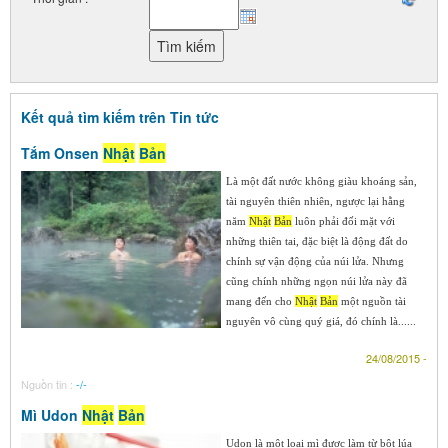
Kết quả tìm kiếm trên Tin tức
Tắm Onsen
Nhật
Bản
Là một đất nước không giàu khoáng sản,
tài nguyên thiên nhiên, ngược lại hằng
năm
Nhật
Bản
luôn phải đối mặt với
những thiên tai, đặc biệt là động đất do
chính sự vận động của núi lửa. Nhưng
cũng chính những ngọn núi lửa này đã
mang đến cho
Nhật
Bản
một nguồn tài
nguyên vô cùng quý giá, đó chính là......
24/08/2015 -
Nguồn tin :
-/-
Mì Udon
Nhật
Bản
Udon là một loại mì được làm từ bột lúa