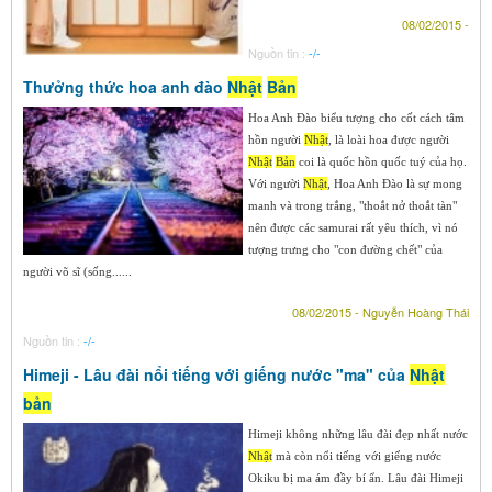
08/02/2015 -
Nguồn tin :
-/-
Thưởng thức hoa anh đào
Nhật
Bản
Hoa Anh Đào biểu tượng cho cốt cách tâm
hồn người
Nhật
, là loài hoa được người
Nhật
Bản
coi là quốc hồn quốc tuý của họ.
Với người
Nhật
, Hoa Anh Đào là sự mong
manh và trong trắng, "thoắt nở thoắt tàn"
nên được các samurai rất yêu thích, vì nó
tượng trưng cho "con đường chết" của
người võ sĩ (sống......
08/02/2015 - Nguyễn Hoàng Thái
Nguồn tin :
-/-
Himeji - Lâu đài nổi tiếng với giếng nước "ma" của
Nhật
bản
Himeji không những lâu đài đẹp nhất nước
Nhật
mà còn nổi tiếng với giếng nước
Okiku bị ma ám đầy bí ẩn. Lâu đài Himeji