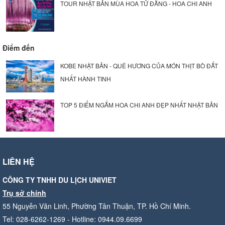
TOUR NHẬT BẢN MÙA HOA TỬ ĐẰNG - HOA CHI ANH
Điểm đến
KOBE NHẬT BẢN - QUÊ HƯƠNG CỦA MÓN THỊT BÒ ĐẮT
NHẤT HÀNH TINH
TOP 5 ĐIỂM NGẮM HOA CHI ANH ĐẸP NHẤT NHẬT BẢN
LIÊN HỆ
CÔNG TY TNHH DU LỊCH UNIVIET
Trụ sở chính
55 Nguyễn Văn Linh, Phường Tân Thuận, TP. Hồ Chí Minh.
Tel: 028-6262-1269 - Hotline: 0944.09.6699