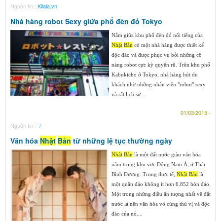
Nguồn tin :
Kilala.vn
Nhà hàng robot Sexy giữa phố đèn đỏ Tokyo
Nằm giữa khu phố đèn đỏ nổi tiếng của
Nhật
Bản
có một nhà hàng được thiết kế
độc đáo và được phục vụ bởi những cô
nàng robot cực kỳ quyến rũ. Trên khu phố
Kabukicho ở Tokyo, nhà hàng hút du
khách nhờ những nhân viên "robot" sexy
và rất lịch sự....
01/03/2015 -
Nguồn tin :
-/-
Văn hóa
Nhật
Bản
từ những lệ tục thường ngày
Nhật
Bản
là một đất nước giàu văn hóa
nằm trong khu vực Đông Nam Á, ở Thái
Bình Dương. Trong thực tế,
Nhật
Bản
là
một quần đảo không ít hơn 6.852 hòn đảo.
Một trong những điều ấn tượng nhất về đất
nước là nền văn hóa vô cùng thú vị và độc
đáo của nó....