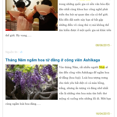
trong những quốc gia có nền văn hóa độc
đáo nhất cùng khoa học công nghệ phát
triển thu hút sự quan tâm của cả thế giới.
Khi đến đất nước này bạn sẽ bắt gặp
những điều vô cùng thú vị mà không thể
tìm kiếm được ở một quốc gia nà khác trên
thế giới. Hy vọng......
08/06/2015 -
Nguồn tin :
-/-
Tháng Năm ngắm hoa tử đằng ở công viên Ashikaga
Vào tháng Năm, rất nhiều người
Nhật
sẽ
tìm đến công viên Ashikaga để ngắm hoa
tử đằng (hoa fuji). Loài hoa tượng trưng
cho tình yêu bất diệt có cả màu hồng,
trắng, nhưng ấn tượng và đáng nhớ nhất
vẫn là những rèm hoa màu tím biếc thơ
mộng rủ xuống trên những lối đi. Mời bạn
cùng ngắm loài hoa đáng......
16/04/2015 -