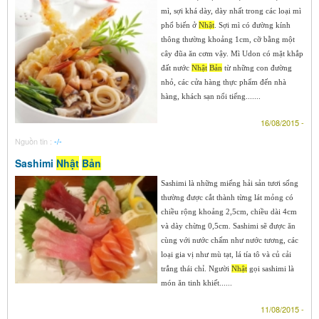
mì, sợi khá dày, dày nhất trong các loại mì
phổ biến ở
Nhật
. Sợi mì có đường kính
thông thường khoảng 1cm, cỡ bằng một
cây đũa ăn cơm vậy. Mì Udon có mặt khắp
đất nước
Nhật
Bản
từ những con đường
nhỏ, các cửa hàng thực phẩm đến nhà
hàng, khách sạn nổi tiếng.......
16/08/2015 -
Nguồn tin :
-/-
Sashimi
Nhật
Bản
Sashimi là những miếng hải sản tươi sống
thường được cắt thành từng lát mỏng có
chiều rộng khoảng 2,5cm, chiều dài 4cm
và dày chừng 0,5cm. Sashimi sẽ được ăn
cùng với nước chấm như nước tương, các
loại gia vị như mù tạt, lá tía tô và củ cải
trắng thái chỉ. Người
Nhật
gọi sashimi là
món ăn tinh khiết......
11/08/2015 -