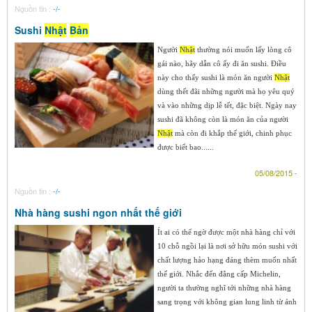
Nguồn tin :
-/-
Sushi
Nhật
Bản
Người
Nhật
thường nói muốn lấy lòng cô
gái nào, hãy dẫn cô ấy đi ăn sushi. Điều
này cho thấy sushi là món ăn người
Nhật
dùng thết đãi những người mà họ yêu quý
và vào những dịp lễ tết, đặc biệt. Ngày nay
sushi đã không còn là món ăn của người
Nhật
mà còn đi khắp thế giới, chinh phục
được biết bao......
05/08/2015 -
Nguồn tin :
-/-
Nhà hàng sushi ngon nhất thế giới
Ít ai có thể ngờ được một nhà hàng chỉ với
10 chỗ ngồi lại là nơi sở hữu món sushi với
chất lượng hảo hạng đáng thèm muốn nhất
thế giới. Nhắc đến đẳng cấp Michelin,
người ta thường nghĩ tới những nhà hàng
sang trọng với không gian lung linh từ ánh