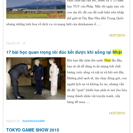
cuộc chơi tàu cao tốc, trước cả Ý 13 năm
hay TGV của Pháp. Mặc dù ngày nay các
con tàu tốc độ cao đã xuất hiện trên khắp
thế giới từ Tây Ban Nha đến Trung Quốc
nhưng những tinh hoa về dịch vụ và mạng lưới của shinkansen ở......
16/07/2015 -
Nguồn tin :
-/-
17 bài học quan trọng tôi đúc kết được khi sống tại
Nhật
Khi bạn đặt chân lên nước
Nhật
lần đầu,
bạn sẽ rất dễ dàng bị ấn tượng bởi chất
lượng cuộc sống và trật tự xã hội nơi đây.
Đường phố sạch sẽ, tàu chạy đúng giờ, con
người lịch sự và không ồn ào, nhưng vẫn
đủ độ “quái” khiến bạn phải tò mò (họ hóa
trang thành nhân vật truyện tranh, xếp
hàng để mua......
14/07/2015 -
Nguồn tin :
businessinsider
TOKYO GAME SHOW 2015