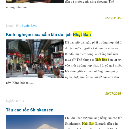
đèn và muỗng nĩa sáng choang. Thế
nhưng trên thực......
05/08/2015 -
Nguồn tin :
kenh14.vn
Kinh nghiệm mua sắm khi du lịch
Nhật
Bản
Đã bao giờ bạn gặp phải trường hợp khi đi
du lịch nước ngoài và rất muốn mua vài
thứ đồ lưu niệm song lại chẳng biết nên
mua gì? Thế nhưng ở
Nhật
Bản
bạn lại rơi
vào một trường hợp khác bởi có quá nhiều
lựa chọn giữa vô vàn những món quà ý
nghĩa, hợp túi tiền tại xứ sở hoa anh đào
này. Hàng hóa tại......
29/07/2015 -
Nguồn tin :
-/-
Tàu cao tốc Shinkansen
Chu du khắp xứ phù tang bằng tàu cao tốc
Shinkansen.
Nhật
Bản
là người dẫn đầu