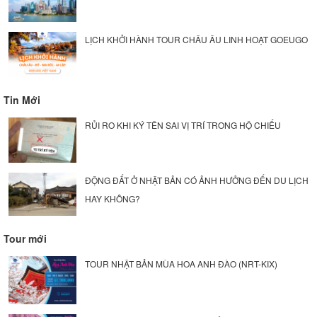
LỊCH KHỞI HÀNH TOUR CHÂU ÂU LINH HOẠT GOEUGO
Tin Mới
RỦI RO KHI KÝ TÊN SAI VỊ TRÍ TRONG HỘ CHIẾU
ĐỘNG ĐẤT Ở NHẬT BẢN CÓ ẢNH HƯỞNG ĐẾN DU LỊCH
HAY KHÔNG?
Tour mới
TOUR NHẬT BẢN MÙA HOA ANH ĐÀO (NRT-KIX)