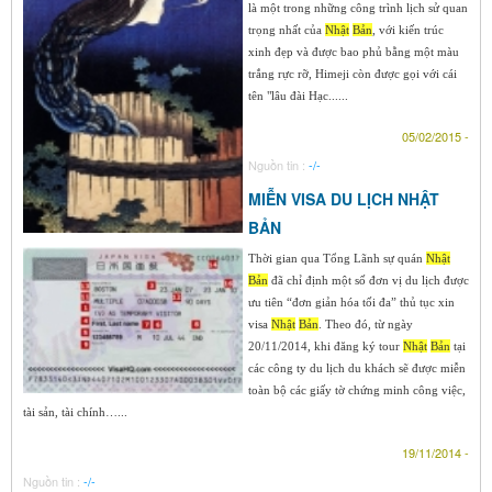
là một trong những công trình lịch sử quan
trọng nhất của
Nhật
Bản
, với kiến trúc
xinh đẹp và được bao phủ bằng một màu
trắng rực rỡ, Himeji còn được gọi với cái
tên "lâu đài Hạc......
05/02/2015 -
Nguồn tin :
-/-
MIỄN VISA DU LỊCH NHẬT
BẢN
Thời gian qua Tổng Lãnh sự quán
Nhật
Bản
đã chỉ định một số đơn vị du lịch được
ưu tiên “đơn giản hóa tối đa” thủ tục xin
visa
Nhật
Bản
. Theo đó, từ ngày
20/11/2014, khi đăng ký tour
Nhật
Bản
tại
các công ty du lịch du khách sẽ được miễn
toàn bộ các giấy tờ chứng minh công việc,
tài sản, tài chính…...
19/11/2014 -
Nguồn tin :
-/-