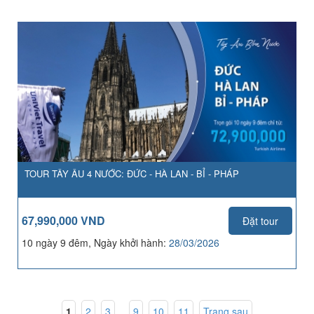
TOUR TÂY ÂU 4 NƯỚC: ĐỨC - HÀ LAN - BỈ - PHÁP
67,990,000 VND
Đặt tour
10 ngày 9 đêm, Ngày khởi hành:
28/03/2026
1
,
2
,
3
...
9
,
10
,
11
Trang sau