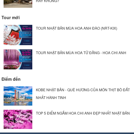
HAY KHÔNG?
Tour mới
TOUR NHẬT BẢN MÙA HOA ANH ĐÀO (NRT-KIX)
TOUR NHẬT BẢN MÙA HOA TỬ ĐẰNG - HOA CHI ANH
Điểm đến
KOBE NHẬT BẢN - QUÊ HƯƠNG CỦA MÓN THỊT BÒ ĐẮT
NHẤT HÀNH TINH
TOP 5 ĐIỂM NGẮM HOA CHI ANH ĐẸP NHẤT NHẬT BẢN