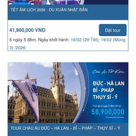
TẾT ÂM LỊCH 2026 - DU XUÂN NHẬT BẢN
41,900,000 VND
Đặt tour
6 ngày 5 đêm, Ngày khởi hành:
16/02 (29 Tết); 19/02 (Mùng
3) /2026
TOUR CHÂU ÂU ĐỨC – HÀ LAN – BỈ – PHÁP – THỤY SĨ – Ý