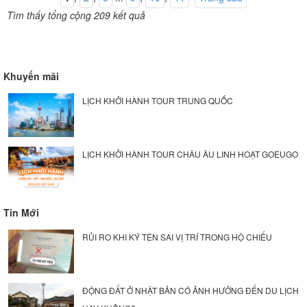
Tìm thấy tổng cộng 209 kết quả
Khuyến mãi
LỊCH KHỞI HÀNH TOUR TRUNG QUỐC
LỊCH KHỞI HÀNH TOUR CHÂU ÂU LINH HOẠT GOEUGO
Tin Mới
RỦI RO KHI KÝ TÊN SAI VỊ TRÍ TRONG HỘ CHIẾU
ĐỘNG ĐẤT Ở NHẬT BẢN CÓ ẢNH HƯỞNG ĐẾN DU LỊCH