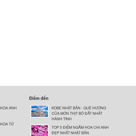
Điểm đến
 HOA ANH
KOBE NHẬT BẢN - QUÊ HƯƠNG
CỦA MÓN THỊT BÒ ĐẮT NHẤT
HÀNH TINH
 HOA TỬ
TOP 5 ĐIỂM NGẮM HOA CHI ANH
ĐẸP NHẤT NHẬT BẢN