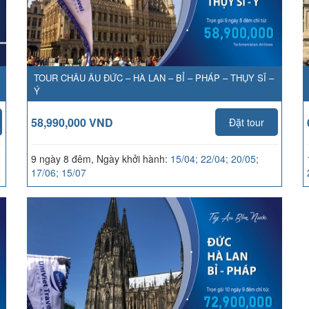
TOUR CHÂU ÂU ĐỨC – HÀ LAN – BỈ – PHÁP – THỤY SĨ –
Ý
58,990,000 VND
Đặt tour
9 ngày 8 đêm, Ngày khởi hành:
15/04; 22/04; 20/05;
17/06; 15/07