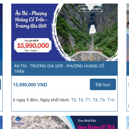
ÂN THI - TRƯƠNG GIA GIỚI - PHƯỢNG HOÀNG CỔ
TRẤN
15,990,000 VND
Đặt tour
6 ngày 5 đêm, Ngày khởi hành:
T5, T6, T7, T8, T9, T10