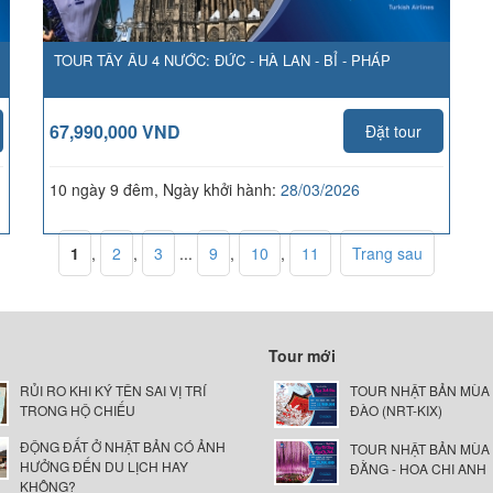
TOUR TÂY ÂU 4 NƯỚC: ĐỨC - HÀ LAN - BỈ - PHÁP
67,990,000 VND
Đặt tour
;
10 ngày 9 đêm, Ngày khởi hành:
28/03/2026
1
,
2
,
3
...
9
,
10
,
11
Trang sau
Tour mới
RỦI RO KHI KÝ TÊN SAI VỊ TRÍ
TOUR NHẬT BẢN MÙA
TRONG HỘ CHIẾU
ĐÀO (NRT-KIX)
ĐỘNG ĐẤT Ở NHẬT BẢN CÓ ẢNH
TOUR NHẬT BẢN MÙA
HƯỞNG ĐẾN DU LỊCH HAY
ĐẰNG - HOA CHI ANH
KHÔNG?