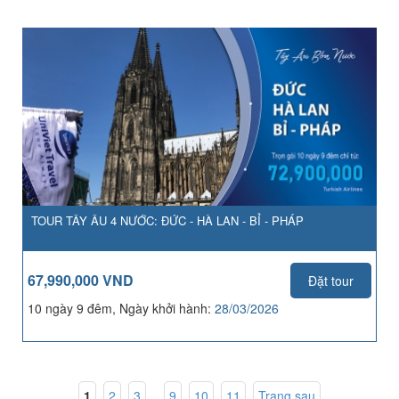
TOUR TÂY ÂU 4 NƯỚC: ĐỨC - HÀ LAN - BỈ - PHÁP
67,990,000 VND
Đặt tour
10 ngày 9 đêm, Ngày khởi hành:
28/03/2026
1
,
2
,
3
...
9
,
10
,
11
Trang sau