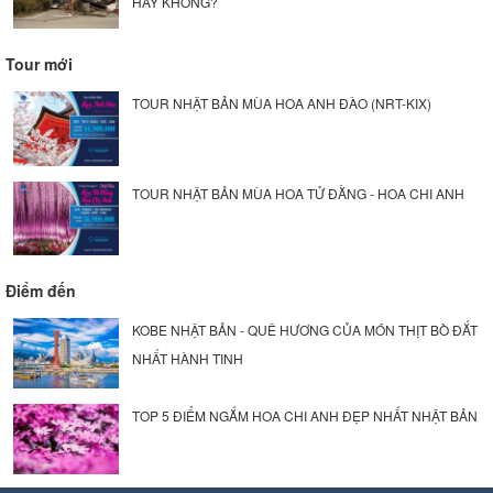
HAY KHÔNG?
Tour mới
TOUR NHẬT BẢN MÙA HOA ANH ĐÀO (NRT-KIX)
TOUR NHẬT BẢN MÙA HOA TỬ ĐẰNG - HOA CHI ANH
Điểm đến
KOBE NHẬT BẢN - QUÊ HƯƠNG CỦA MÓN THỊT BÒ ĐẮT
NHẤT HÀNH TINH
TOP 5 ĐIỂM NGẮM HOA CHI ANH ĐẸP NHẤT NHẬT BẢN