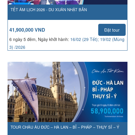
TẾT ÂM LỊCH 2026 - DU XUÂN NHẬT BẢN
41,900,000 VND
Đặt tour
6 ngày 5 đêm, Ngày khởi hành:
16/02 (29 Tết); 19/02 (Mùng
3) /2026
TOUR CHÂU ÂU ĐỨC – HÀ LAN – BỈ – PHÁP – THỤY SĨ – Ý