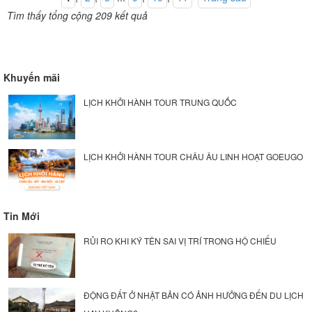
Tìm thấy tổng cộng 209 kết quả
Khuyến mãi
LỊCH KHỞI HÀNH TOUR TRUNG QUỐC
LỊCH KHỞI HÀNH TOUR CHÂU ÂU LINH HOẠT GOEUGO
Tin Mới
RỦI RO KHI KÝ TÊN SAI VỊ TRÍ TRONG HỘ CHIẾU
ĐỘNG ĐẤT Ở NHẬT BẢN CÓ ẢNH HƯỞNG ĐẾN DU LỊCH