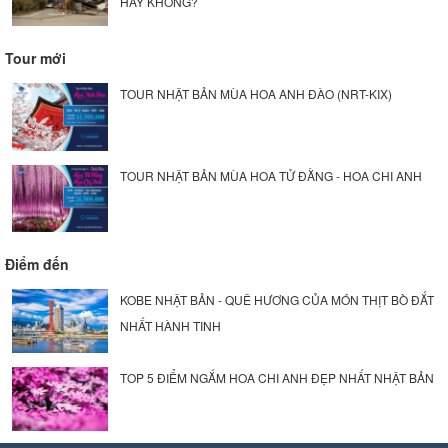
HAY KHÔNG?
Tour mới
TOUR NHẬT BẢN MÙA HOA ANH ĐÀO (NRT-KIX)
TOUR NHẬT BẢN MÙA HOA TỬ ĐẰNG - HOA CHI ANH
Điểm đến
KOBE NHẬT BẢN - QUÊ HƯƠNG CỦA MÓN THỊT BÒ ĐẮT
NHẤT HÀNH TINH
TOP 5 ĐIỂM NGẮM HOA CHI ANH ĐẸP NHẤT NHẬT BẢN