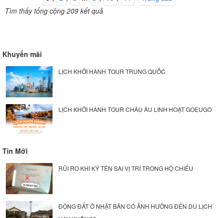
Tìm thấy tổng cộng 209 kết quả
Khuyến mãi
LỊCH KHỞI HÀNH TOUR TRUNG QUỐC
LỊCH KHỞI HÀNH TOUR CHÂU ÂU LINH HOẠT GOEUGO
Tin Mới
RỦI RO KHI KÝ TÊN SAI VỊ TRÍ TRONG HỘ CHIẾU
ĐỘNG ĐẤT Ở NHẬT BẢN CÓ ẢNH HƯỞNG ĐẾN DU LỊCH