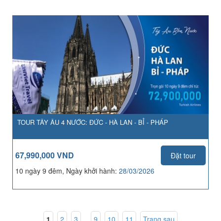
TOUR TÂY ÂU 4 NƯỚC: ĐỨC - HÀ LAN - BỈ - PHÁP
67,990,000 VND
Đặt tour
10 ngày 9 đêm, Ngày khởi hành:
28/03/2026
1
,
2
,
3
...
9
,
10
,
11
Trang sau