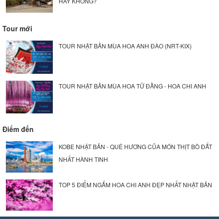
HAY KHÔNG?
Tour mới
TOUR NHẬT BẢN MÙA HOA ANH ĐÀO (NRT-KIX)
TOUR NHẬT BẢN MÙA HOA TỬ ĐẰNG - HOA CHI ANH
Điểm đến
KOBE NHẬT BẢN - QUÊ HƯƠNG CỦA MÓN THỊT BÒ ĐẮT
NHẤT HÀNH TINH
TOP 5 ĐIỂM NGẮM HOA CHI ANH ĐẸP NHẤT NHẬT BẢN