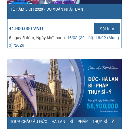
TẾT ÂM LỊCH 2026 - DU XUÂN NHẬT BẢN
41,900,000 VND
Đặt tour
6 ngày 5 đêm, Ngày khởi hành:
16/02 (29 Tết); 19/02 (Mùng
3) /2026
TOUR CHÂU ÂU ĐỨC – HÀ LAN – BỈ – PHÁP – THỤY SĨ – Ý