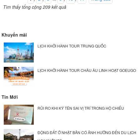
Tìm thấy tổng cộng 209 kết quả
Khuyến mãi
LỊCH KHỞI HÀNH TOUR TRUNG QUỐC
LỊCH KHỞI HÀNH TOUR CHÂU ÂU LINH HOẠT GOEUGO
Tin Mới
RỦI RO KHI KÝ TÊN SAI VỊ TRÍ TRONG HỘ CHIẾU
ĐỘNG ĐẤT Ở NHẬT BẢN CÓ ẢNH HƯỞNG ĐẾN DU LỊCH