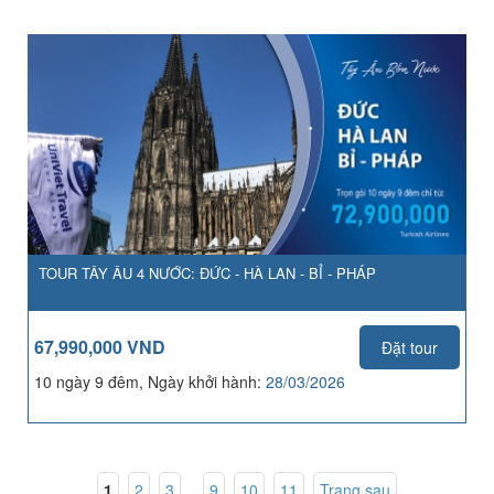
TOUR TÂY ÂU 4 NƯỚC: ĐỨC - HÀ LAN - BỈ - PHÁP
67,990,000 VND
Đặt tour
10 ngày 9 đêm, Ngày khởi hành:
28/03/2026
1
,
2
,
3
...
9
,
10
,
11
Trang sau