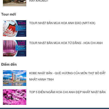
HAY KHÔNG?
Tour mới
TOUR NHẬT BẢN MÙA HOA ANH ĐÀO (NRT-KIX)
TOUR NHẬT BẢN MÙA HOA TỬ ĐẰNG - HOA CHI ANH
Điểm đến
KOBE NHẬT BẢN - QUÊ HƯƠNG CỦA MÓN THỊT BÒ ĐẮT
NHẤT HÀNH TINH
TOP 5 ĐIỂM NGẮM HOA CHI ANH ĐẸP NHẤT NHẬT BẢN