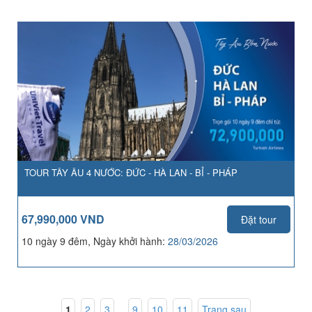
TOUR TÂY ÂU 4 NƯỚC: ĐỨC - HÀ LAN - BỈ - PHÁP
67,990,000 VND
Đặt tour
10 ngày 9 đêm, Ngày khởi hành:
28/03/2026
1
,
2
,
3
...
9
,
10
,
11
Trang sau