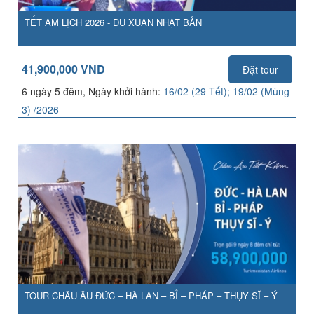
TẾT ÂM LỊCH 2026 - DU XUÂN NHẬT BẢN
41,900,000 VND
Đặt tour
6 ngày 5 đêm, Ngày khởi hành:
16/02 (29 Tết); 19/02 (Mùng
3) /2026
TOUR CHÂU ÂU ĐỨC – HÀ LAN – BỈ – PHÁP – THỤY SĨ – Ý