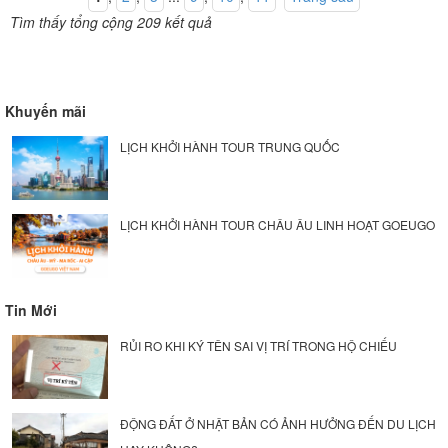
Tìm thấy tổng cộng 209 kết quả
Khuyến mãi
LỊCH KHỞI HÀNH TOUR TRUNG QUỐC
LỊCH KHỞI HÀNH TOUR CHÂU ÂU LINH HOẠT GOEUGO
Tin Mới
RỦI RO KHI KÝ TÊN SAI VỊ TRÍ TRONG HỘ CHIẾU
ĐỘNG ĐẤT Ở NHẬT BẢN CÓ ẢNH HƯỞNG ĐẾN DU LỊCH