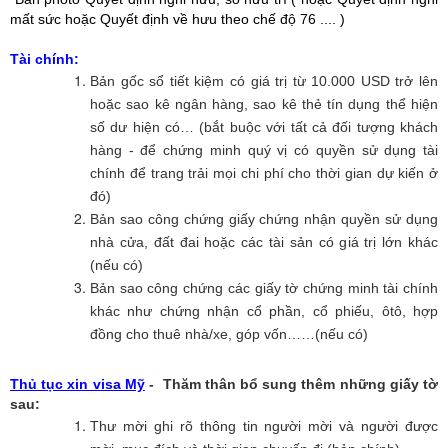
mất sức hoặc Quyết định về hưu theo chế độ 76 .... )
Tài chính:
Bản gốc sổ tiết kiệm có giá trị từ 10.000 USD trở lên
hoặc sao kê ngân hàng, sao kê thẻ tín dụng thể hiện
số dư hiện có… (bắt buộc với tất cả đối tượng khách
hàng - để chứng minh quý vị có quyền sử dụng tài
chính để trang trải mọi chi phí cho thời gian dự kiến ở
đó)
Bản sao công chứng giấy chứng nhận quyền sử dụng
nhà cửa, đất đai hoặc các tài sản có giá trị lớn khác
(nếu có)
Bản sao công chứng các giấy tờ chứng minh tài chính
khác như chứng nhận cổ phần, cổ phiếu, ôtô, hợp
đồng cho thuê nhà/xe, góp vốn……(nếu có)
Thủ tục xin visa Mỹ
- Thăm thân bổ sung thêm những giấy tờ
sau:
Thư mời ghi rõ thông tin người mời và người được