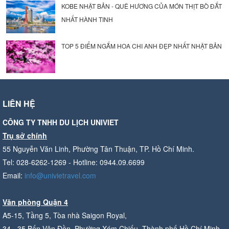
KOBE NHẬT BẢN - QUÊ HƯƠNG CỦA MÓN THỊT BÒ ĐẮT
NHẤT HÀNH TINH
TOP 5 ĐIỂM NGẮM HOA CHI ANH ĐẸP NHẤT NHẬT BẢN
LIÊN HỆ
CÔNG TY TNHH DU LỊCH UNIVIET
Trụ sở chính
55 Nguyễn Văn Linh, Phường Tân Thuận, TP. Hồ Chí Minh.
Tel: 028-6262-1269 - Hotline: 0944.09.6699
Email:
info@univietravel.com
Văn phòng Quận 4
A5-15, Tầng 5, Tòa nhà Saigon Royal,
34 - 35 Bến Vân Đồn, Phường Xóm Chiếu, Thành phố Hồ Chí Minh.