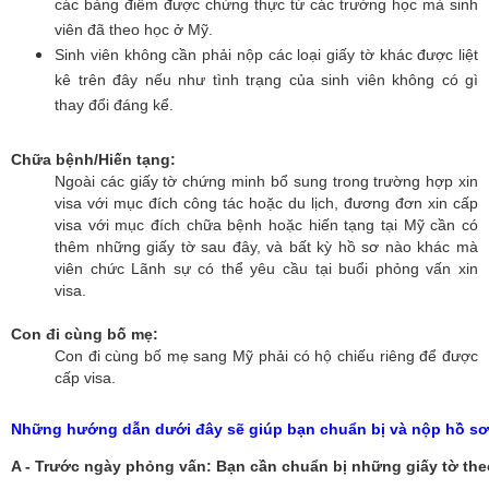
các bảng điểm được chứng thực từ các trường học mà sinh
viên đã theo học ở Mỹ.
Sinh viên không cần phải nộp các loại giấy tờ khác được liệt
kê trên đây nếu như tình trạng của sinh viên không có gì
thay đổi đáng kể.
Chữa bệnh/Hiến tạng:
Ngoài các giấy tờ chứng minh bổ sung trong trường hợp xin
visa với mục đích công tác hoặc du lịch, đương đơn xin cấp
visa với mục đích chữa bệnh hoặc hiến tạng tại Mỹ cần có
thêm những giấy tờ sau đây, và bất kỳ hồ sơ nào khác mà
viên chức Lãnh sự có thể yêu cầu tại buổi phỏng vấn xin
visa.
Con đi cùng bố mẹ:
Con đi cùng bố mẹ sang Mỹ phải có hộ chiếu riêng để được
cấp visa.
Những hướng dẫn dưới đây sẽ giúp bạn chuẩn bị và nộp hồ s
A - Trước ngày phỏng vấn: Bạn cần chuẩn bị những giấy tờ the