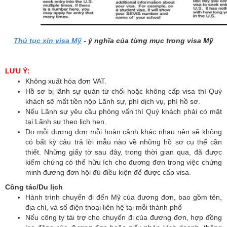
Thủ tục xin visa Mỹ
- ý nghĩa của từng mục trong visa Mỹ
LƯU Ý:
Không xuất hóa đơn VAT.
Hồ sơ bị lãnh sự quán từ chối hoặc không cấp visa thì Quý
khách sẽ mất tiền nộp Lãnh sự, phí dịch vụ, phí hồ sơ.
Nếu Lãnh sự yêu cầu phỏng vấn thì Quý khách phải có mặt
tại Lãnh sự theo lịch hẹn.
Do mỗi đương đơn mỗi hoàn cảnh khác nhau nên sẽ không
có bất kỳ câu trả lời mẫu nào về những hồ sơ cụ thể cần
thiết. Những giấy tờ sau đây, trong thời gian qua, đã được
kiểm chứng có thể hữu ích cho đương đơn trong việc chứng
minh đương đơn hội đủ điều kiện để được cấp visa.
Công tác/Du lịch
Hành trình chuyến đi đến Mỹ của đương đơn, bao gồm tên,
địa chỉ, và số điện thoại liên hệ tại mỗi thành phố
Nếu công ty tài trợ cho chuyến đi của đương đơn, hợp đồng