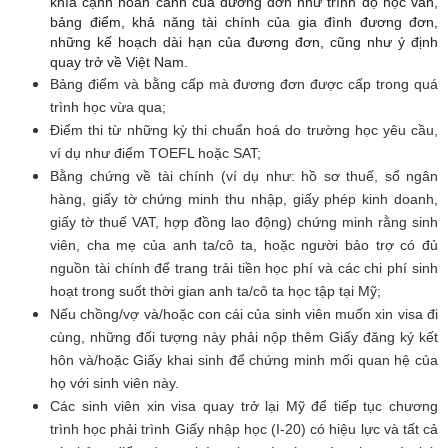
khía cạnh hoàn cảnh của đương đơn như trình độ học vấn,
bảng điểm, khả năng tài chính của gia đình đương đơn,
những kế hoạch dài hạn của đương đơn, cũng như ý định
quay trở về Việt Nam.
Bảng điểm và bằng cấp mà đương đơn được cấp trong quá
trình học vừa qua;
Điểm thi từ những kỳ thi chuẩn hoá do trường học yêu cầu,
ví dụ như điểm TOEFL hoặc SAT;
Bằng chứng về tài chính (ví dụ như: hồ sơ thuế, sổ ngân
hàng, giấy tờ chứng minh thu nhập, giấy phép kinh doanh,
giấy tờ thuế VAT, hợp đồng lao động) chứng minh rằng sinh
viên, cha mẹ của anh ta/cô ta, hoặc người bảo trợ có đủ
nguồn tài chính để trang trải tiền học phí và các chi phí sinh
hoạt trong suốt thời gian anh ta/cô ta học tập tại Mỹ;
Nếu chồng/vợ và/hoặc con cái của sinh viên muốn xin visa đi
cùng, những đối tượng này phải nộp thêm Giấy đăng ký kết
hôn và/hoặc Giấy khai sinh để chứng minh mối quan hệ của
họ với sinh viên này.
Các sinh viên xin visa quay trở lại Mỹ để tiếp tục chương
trình học phải trình Giấy nhập học (I-20) có hiệu lực và tất cả