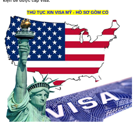
kiện để được cấp visa.
THỦ TỤC XIN VISA MỸ - HỒ SƠ GỒM CÓ