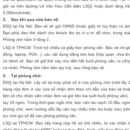
giữ xe trên đường Lê Văn Hưu (đối diện LSQ) hoặc dưới tầng hầ
5.000vnd/chiếc.
2. Sau khi qua cửa bảo vệ:
ĐSQ tại Hà Nội: Bảo vệ sẽ giữ CMND (hoặc giấy tờ tùy thân có ảnh
Bạn phải đeo thẻ dành cho khách lên áo ở vị trí dễ nhìn, trong to
Phòng chờ nằm ở tầng 2.
LSQ ở TPHCM: Trình hộ chiếu và giấy hẹn phỏng vấn. Bảo vệ chỉ giữ lạ
động, laptop, PDA...), các vật dụng bằng kim loại (hộp quẹt, chìa k
có đánh số. Bạn sẽ giữ thẻ này cho đến hết buổi phỏng vấn, ra cổng
cá nhân. Phòng chờ nằm bên tay trái, sau cổng bảo vệ.
3. Tại phòng chờ:
ĐSQ tại Hà Nội: Lấy số tại máy phát số ở cửa phòng chờ (nhớ lấy 2
hàng nộp đơn ở các cửa sổ nhận đơn theo chỉ dẫn của bảo vệ hoặ
liên số cho nhân viên nhận đơn và giữ liên kia suốt buổi phỏng vấn), 
tay 10 ngón. Trong thời gian ngồi chờ, bạn nên lau sạch 10 đầu ngó
phòng chờ, xem hướng dẫn lấy vân tay chiếu trên tivi hoặc treo trên
tục chờ gọi số để vào phòng phỏng vấn.
LSQ tại TPHCM: Bạn xếp hàng nộp hồ sơ (hộ chiếu, tờ xác nhận đ
nhận đóng lệ phí tại HSBC hoặc tại bưu điện, hình, giấy hẹn đăng ký