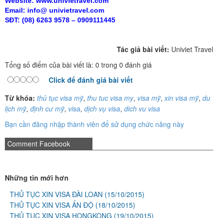
Website:
www.
univietravel.com
Email: info@ univietravel.com
SĐT: (08) 6263 9578 – 0909111445
Tác giả bài viết:
Univiet Travel
Tổng số điểm của bài viết là: 0 trong 0 đánh giá
Click để đánh giá bài viết
Từ khóa:
thủ tục visa mỹ
,
thu tuc visa my
,
visa mỹ
,
xin visa mỹ
,
du
lịch mỹ
,
định cư mỹ
,
visa
,
dịch vụ visa
,
dich vu visa
Bạn cần đăng nhập thành viên để sử dụng chức năng này
Comment Facebook
Những tin mới hơn
THỦ TỤC XIN VISA ĐÀI LOAN
(15/10/2015)
THỦ TỤC XIN VISA ẤN ĐỘ
(18/10/2015)
THỦ TỤC XIN VISA HONGKONG
(19/10/2015)