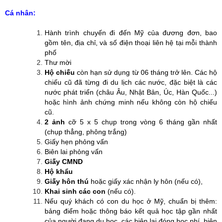
Cá nhân:
Hành trình chuyến đi đến Mỹ của đương đơn, bao
gồm tên, địa chỉ, và số điện thoại liên hệ tại mỗi thành
phố
Thư mời
Hộ chiếu
còn hạn sử dụng từ 06 tháng trở lên. Các hộ
chiếu cũ đã từng đi du lịch các nước, đặc biệt là các
nước phát triển (châu Âu, Nhật Bản, Úc, Hàn Quốc...)
hoặc hình ảnh chứng minh nếu không còn hộ chiếu
cũ.
⁪2 ảnh
cỡ 5 x 5 chụp trong vòng 6 tháng gần nhất
(chụp thẳng, phông trắng)
⁪Giấy hẹn phỏng vấn
⁪Biên lai phỏng vấn
Giấy CMND
⁪Hộ khẩu
Giấy hôn thú
hoặc giấy xác nhận ly hôn (nếu có),
Khai sinh các con
(nếu có).
Nếu quý khách có con du học ở Mỹ, chuẩn bị thêm:
bảng điểm hoặc thông báo kết quả học tập gần nhất
của người đang du học, các biên lai đóng học phí, biên