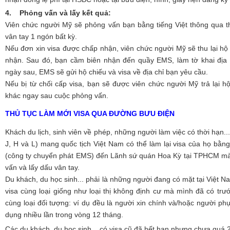
4. Phỏng vấn và lấy kết quả:
Viên chức người Mỹ sẽ phỏng vấn bạn bằng tiếng Việt thông qua th
vân tay 1 ngón bất kỳ.
Nếu đơn xin visa được chấp nhận, viên chức người Mỹ sẽ thu lại hộ
nhận. Sau đó, bạn cầm biên nhận đến quầy EMS, làm tờ khai địa c
ngày sau, EMS sẽ gửi hộ chiếu và visa về địa chỉ bạn yêu cầu.
Nếu bị từ chối cấp visa, bạn sẽ được viên chức người Mỹ trả lại h
khác ngay sau cuộc phỏng vấn.
THỦ TỤC LÀM MỚI VISA QUA ĐƯỜNG BƯU ĐIỆN
Khách du lịch, sinh viên về phép, những người làm việc có thời hạn...
J, H và L) mang quốc tịch Việt Nam có thể làm lại visa của họ bằn
(công ty chuyển phát EMS) đến Lãnh sứ quán Hoa Kỳ tại TPHCM mà 
vấn và lấy dấu vân tay.
Du khách, du học sinh... phải là những người đang có mặt tại Việt N
visa cùng loại giống như loại thị không định cư mà mình đã có trướ
cùng loại đối tượng: ví dụ đều là người xin chính và/hoặc người phụ 
dụng nhiều lần trong vòng 12 tháng.
Các du khách, du học sinh... có visa cũ đã hết hạn nhưng chưa quá 