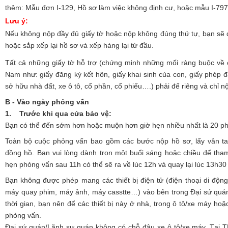
thêm: Mẫu đơn I-129, Hồ sơ làm việc không định cư, hoặc mẫu I-797
Lưu ý:
Nếu không nộp đầy đủ giấy tờ hoặc nộp không đúng thứ tự, bạn sẽ 
hoặc sắp xếp lại hồ sơ và xếp hàng lại từ đầu.
Tất cả những giấy tờ hỗ trợ (chứng minh những mối ràng buộc về côn
Nam như: giấy đăng ký kết hôn, giấy khai sinh của con, giấy phép 
sở hữu nhà đất, xe ô tô, cổ phần, cổ phiếu….) phải để riêng và chỉ n
B - Vào ngày phỏng vấn
1. Trước khi qua cửa bảo vệ:
Bạn có thể đến sớm hơn hoặc muộn hơn giờ hẹn nhiều nhất là 20 ph
Toàn bộ cuộc phỏng vấn bao gồm các bước nộp hồ sơ, lấy vân tay
đồng hồ. Bạn vui lòng dành trọn một buổi sáng hoặc chiều để th
hẹn phỏng vấn sau 11h có thể sẽ ra về lúc 12h và quay lại lúc 13h30 
Bạn không được phép mang các thiết bị điện tử (điện thoại di động
máy quay phim, máy ảnh, máy casstte…) vào bên trong Đại sứ quán
thời gian, bạn nên để các thiết bị này ở nhà, trong ô tô/xe máy hoặ
phỏng vấn.
Đại sứ quán/Lãnh sự quán không có chỗ đậu xe ô tô/xe máy. Tại T