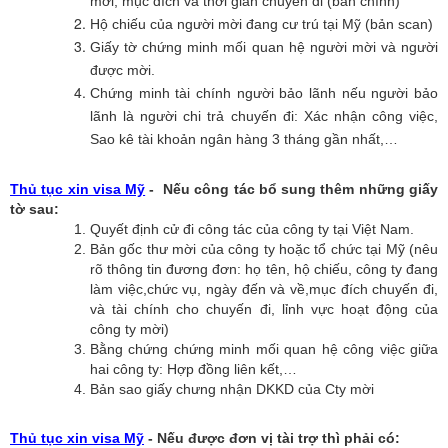
mời, mục đích và thời gian chuyến đi (bản chính)
Hộ chiếu của người mời đang cư trú tại Mỹ (bản scan)
Giấy tờ chứng minh mối quan hệ người mời và người
được mời.
Chứng minh tài chính người bảo lãnh nếu người bảo
lãnh là người chi trả chuyến đi: Xác nhận công việc,
Sao kê tài khoản ngân hàng 3 tháng gần nhất,…
Thủ tục xin visa Mỹ
- Nếu công tác bổ sung thêm những giấy
tờ sau:
Quyết định cử đi công tác của công ty tại Việt Nam.
Bản gốc thư mời của công ty hoặc tổ chức tại Mỹ (nêu
rõ thông tin đương đơn: họ tên, hộ chiếu, công ty đang
làm việc,chức vụ, ngày đến và về,mục đích chuyến đi,
và tài chính cho chuyến đi, lỉnh vực hoạt động của
công ty mời)
Bằng chứng chứng minh mối quan hệ công việc giữa
hai công ty: Hợp đồng liên kết,…
Bản sao giấy chưng nhận DKKD của Cty mời
Thủ tục xin visa Mỹ
- Nếu được đơn vị tài trợ thì phải có: