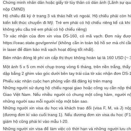
Chứng minh nhân dân hoặc giấy tờ tùy thân có dán ảnh (Lãnh sự q
nộp CMND)
Hộ chiếu đã ký ở trang 3 và tháo hết vỏ ngoài. Hộ chiếu phải còn hi
kiến kết thúc chuyến đi Mỹ. Trẻ em phải có hộ chiếu riêng kể cả k
không yêu cầu trẻ em phải có hộ chiếu riêng)
Tờ xác nhận của đơn xin visa DS-160, có mã vạch. Đơn này được 
https://ceac.state.gov/genniv/ (không cần in toàn bộ hồ sơ mà chỉ c
in laser để đảm bảo mã vạch hoạt động tốt nhất).
Biên nhận đóng lệ phí xin cấp thị thực không hoàn lại là 160 USD (~
Một ảnh 5 x 5 cm mới chụp trong vòng 6 tháng, trên nền trắng, thấy
dập bằng 2 ghim vào góc dưới bên tay trái của tờ xác nhận đơn DS-
Phiếu xác nhận cuộc hẹn phỏng vấn đã đăng ký trên mạng
Những người sử dụng hộ chiếu ngoại giao hoặc công vụ cần nộp t
Giao Việt Nam. Nếu nhiều người có chung một công hàm, người nộ
những người sau mỗi người nộp một bản sao.
Những người xin visa du học và khách trao đổi (visa F, M, và J) 
(đương đơn kí vào cuối trang 1). Nếu đương đơn xin visa du học (F
giám hộ cũng phải kí vào mẫu I-20.
Những người xin visa để làm việc có thời hạn và những người lưu ch