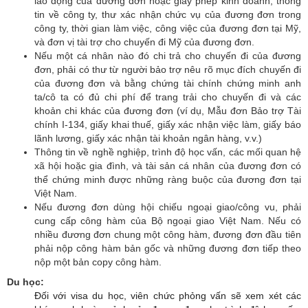
lao động của đương đơn hoặc giấy phép kinh doanh, thông
tin về công ty, thư xác nhận chức vụ của đương đơn trong
công ty, thời gian làm việc, công việc của đương đơn tại Mỹ,
và đơn vị tài trợ cho chuyến đi Mỹ của đương đơn.
Nếu một cá nhân nào đó chi trả cho chuyến đi của đương
đơn, phải có thư từ người bảo trợ nêu rõ mục đích chuyến đi
của đương đơn và bằng chứng tài chính chứng minh anh
ta/cô ta có đủ chi phí để trang trải cho chuyến đi và các
khoản chi khác của đương đơn (ví dụ, Mẫu đơn Bảo trợ Tài
chính I-134, giấy khai thuế, giấy xác nhận việc làm, giấy báo
lãnh lương, giấy xác nhận tài khoản ngân hàng, v.v.)
Thông tin về nghề nghiệp, trình độ học vấn, các mối quan hệ
xã hội hoặc gia đình, và tài sản cá nhân của đương đơn có
thể chứng minh được những ràng buộc của đương đơn tại
Việt Nam.
Nếu đương đơn dùng hội chiếu ngoại giao/công vu, phải
cung cấp công hàm của Bộ ngoại giao Việt Nam. Nếu có
nhiều đương đơn chung một công hàm, đương đơn đầu tiên
phải nộp công hàm bản gốc và những đương đơn tiếp theo
nộp một bản copy công hàm.
Du học:
Đối với visa du học, viên chức phỏng vấn sẽ xem xét các