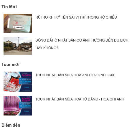
Tin Mới
RỦI RO KHI KÝ TÊN SAI VỊ TRÍ TRONG HỘ CHIẾU
ĐỘNG ĐẤT Ở NHẬT BẢN CÓ ẢNH HƯỞNG ĐẾN DU LỊCH
HAY KHÔNG?
Tour mới
TOUR NHẬT BẢN MÙA HOA ANH ĐÀO (NRT-KIX)
TOUR NHẬT BẢN MÙA HOA TỬ ĐẰNG - HOA CHI ANH
Điểm đến