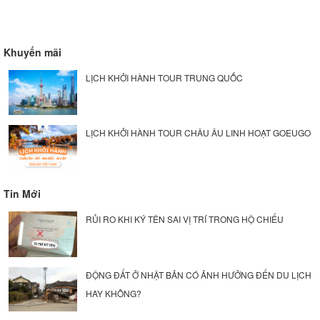
Khuyến mãi
LỊCH KHỞI HÀNH TOUR TRUNG QUỐC
LỊCH KHỞI HÀNH TOUR CHÂU ÂU LINH HOẠT GOEUGO
Tin Mới
RỦI RO KHI KÝ TÊN SAI VỊ TRÍ TRONG HỘ CHIẾU
ĐỘNG ĐẤT Ở NHẬT BẢN CÓ ẢNH HƯỞNG ĐẾN DU LỊCH
HAY KHÔNG?