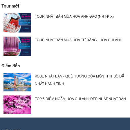
Tour mới
TOUR NHẬT BẢN MÙA HOA ANH ĐÀO (NRT-KIX)
TOUR NHẬT BẢN MÙA HOA TỬ ĐẰNG - HOA CHI ANH
Điểm đến
KOBE NHẬT BẢN - QUÊ HƯƠNG CỦA MÓN THỊT BÒ ĐẮT
NHẤT HÀNH TINH
TOP 5 ĐIỂM NGẮM HOA CHI ANH ĐẸP NHẤT NHẬT BẢN