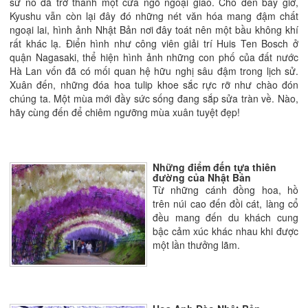
sử nó đã trở thành một cửa ngõ ngoại giao. Cho đến bây giờ,
Kyushu vẫn còn lại đây đó những nét văn hóa mang đậm chất
ngoại lai, hình ảnh Nhật Bản nơi đây toát nên một bầu không khí
rất khác lạ. Điển hình như công viên giải trí Huis Ten Bosch ở
quận Nagasaki, thể hiện hình ảnh những con phố của đất nước
Hà Lan vốn đã có mối quan hệ hữu nghị sâu đậm trong lịch sử.
Xuân đến, những đóa hoa tulip khoe sắc rực rỡ như chào đón
chúng ta. Một mùa mới đầy sức sống đang sắp sửa tràn về. Nào,
hãy cùng đến để chiêm ngưỡng mùa xuân tuyệt đẹp!
Những điểm đến tựa thiên
đường của Nhật Bản
Từ những cánh đồng hoa, hồ
trên núi cao đến đồi cát, làng cổ
đều mang đến du khách cung
bậc cảm xúc khác nhau khi được
một lần thưởng lãm.