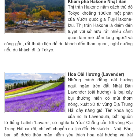
Khám phá Hakone Nhật Bản
Thị trấn Hakone nằm cách thủ đô
Tokyo khoảng 100km một phần
của Vườn quốc gia Fuji-Hakone-
Izu. Thị trấn Hakone là điểm đến
tuyệt vời sở hữu rất nhiều cảnh
quan làm mê đắm lòng người và
cũng gần, rất thuận tiện để du khách đến tham quan, nghỉ dưỡng
nếu du khách đi từ Tokyo.
Hoa Oải Hương (Lavender)
Những cánh đồng oải hương
ngút ngàn trên đất Nhật Bản
Lavender (oải hương) là loại cây
bụi thường niên có mùi thơm
nồng, xuất xứ từ vùng Địa Trung
Hải đầy nắng gió. Tên khoa học
của nó là Lavendula, bắt nguồn
từ tiếng Latinh 'Lavare', có nghĩa là 'rửa' Chẳng cần tới vùng Địa
Trung Hải xa xôi, chỉ với chuyến du lịch đến Hokkaido - Nhật Bản,
bạn sẽ được thỏa mãn niềm yêu thích hoa oải hương và trải