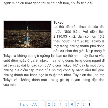
nghiệm nhiều hoạt động thú vị như cắt hoa, ép lấy tinh dầu.
Tokyo
Là thủ đô trên thực tế của đất
nước Nhật Bản, Với diện tích
2.190.93 km2, dân số hơn 13.8
triệu người (năm 2018), Tokyo là
một trong những thành phố đông
dân cư nhất thế giới. Nhịp sống ở
Tokyo là không bao giờ ngừng lại, bạn có thể nhìn thấy tàu ra vào
suốt đêm ngày ở ga Shinjuku, hay từng dòng, từng dòng người đi
lại trên các đại lộ, các con đường của Tokyo. Nơi đây là một trong
những địa điểm tập trung của những công ty hàng đầu thế giới,
những thành tựu khoa học kĩ thuật mới nhất. Tuy hiện đại , nhưng
Tokyo vẫn không đánh mất những giá trị truyền thống độc đáo
của mình.
Trang trước
1
2
3
4
5
6
7
8
9