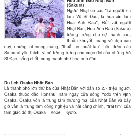
Hoa Anh Đào Nhật Bản
(Sakura)
Người Nhật có câu "Là người xin
làm Võ Sĩ Đạo, là hoa xin làm
Hoa Anh Đào", Đối với người
Nhật Bản, Hoa Anh Đào (Sakura)
tượng trưng cho sự thanh cao,
thuần khuyết, mang vẽ đẹp cao
quý, nhưng lai mong mang, "thoắt nở thoắt tàn", nên được các
Samurai yêu thích, vì nó tượng trưng cho cuộc đời của những Võ
Sĩ Đạo, sống chết mong manh như hoa anh đào.
Du lịch Osaka Nhật Bản
Là thành phố lớn thứ ba của Nhật Bản với dân số 2,7 triệu người,
Osaka thuộc đảo Honshu, nằm ngay cửa sông Yodo trên vịnh
Osaka. Osaka vốn là trung tâm thương mại của Nhật Bản và bây
giờ vẫn là trung tâm công nghiệp và hải cảng chính, “trái tim” của
tam giác đô thị Osaka – Kobe – Kyoto.