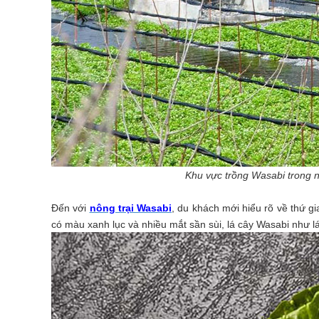
Khu vực trồng Wasabi trong nô
Đến với
nông trại Wasabi
, du khách mới hiểu rõ về thứ g
có màu xanh lục và nhiều mắt sần sùi, lá cây Wasabi như l