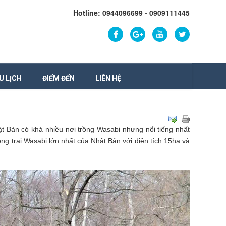
Hotline: 0944096699 - 0909111445
U LỊCH
ĐIỂM ĐẾN
LIÊN HỆ
ật Bản có khá nhiều nơi trồng Wasabi nhưng nổi tiếng nhất
ông trại Wasabi lớn nhất của Nhật Bản với diện tích 15ha và