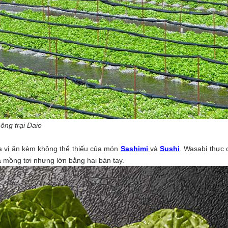
ng trại Daio
ia vị ăn kèm không thể thiếu của món
Sashimi
và
Sushi
. Wasabi thực 
á mồng tơi nhưng lớn bằng hai bàn tay.