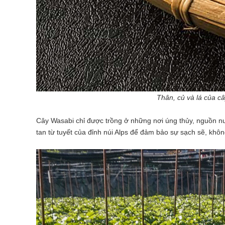
Thân, củ và lá của c
Cây Wasabi chỉ được trồng ở những nơi úng thủy, nguồn n
tan từ tuyết của đỉnh núi Alps để đảm bảo sự sạch sẽ, khôn