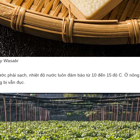
ây Wasabi
ước phải sạch, nhiệt độ nước luôn đảm bảo từ 10 đến 15
độ
C. Ở nông
g bị vẫn đục.