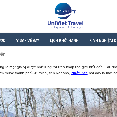
ƯỚC
VISA - VÉ BAY
LỊCH KHỞI HÀNH
KINH NGHIỆM D
Bản
g là một gia vị được nhiều người trên khắp thế giới biết đến. Tại Nh
rm
thuộc thành phố Azumino, tỉnh Nagano,
Nhật Bản
bởi đây là một n