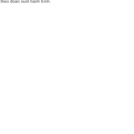
 theo đoàn suốt hành trình.