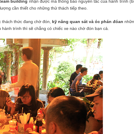
team building
nhận được mà thông báo nguyên tắc của hành trình (bí 
ượng cần thiết cho những thử thách tiếp theo.
c thách thức đang chờ đón,
kỹ năng quan sát và óc phán đóan
những
ầu hành trình thì sẽ chẳng có chiếc xe nào chờ đón bạn cả.