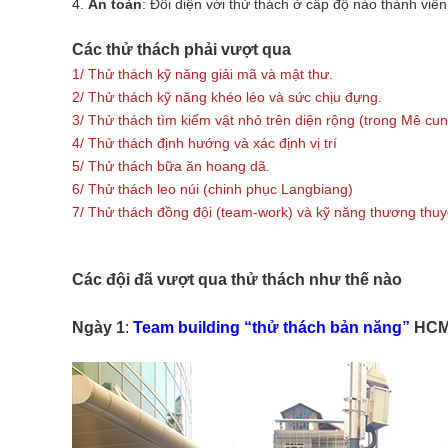
4.
An toàn
: Đối diện với thử thách ở cấp độ nào thành viên
Các thử thách phải vượt qua
1/ Thử thách kỹ năng giải mã và mật thư.
2/ Thử thách kỹ năng khéo léo và sức chịu đựng.
3/ Thử thách tìm kiếm vật nhỏ trên diện rộng (trong Mê cu
4/ Thử thách định hướng và xác định vị trí
5/ Thử thách bữa ăn hoang dã.
6/ Thử thách leo núi (chinh phục Langbiang)
7/ Thử thách đồng đội (team-work) và kỹ năng thương thuy
Các đội đã vượt qua thử thách như thế nào
Ngày 1
:
Team building “thử thách bản năng”
HCM 