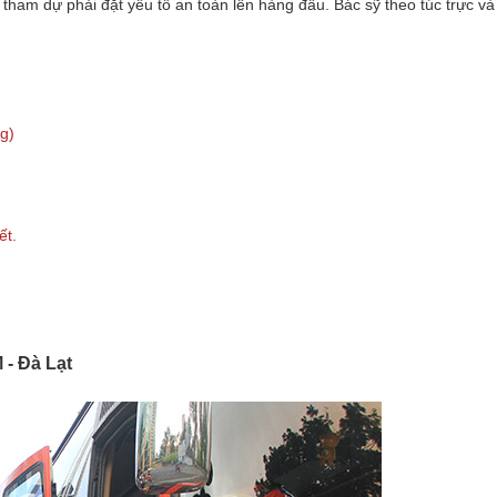
 tham dự phải đặt yếu tố an toàn lên hàng đầu. Bác sỹ theo túc trực và
ng)
ết.
- Đà Lạt