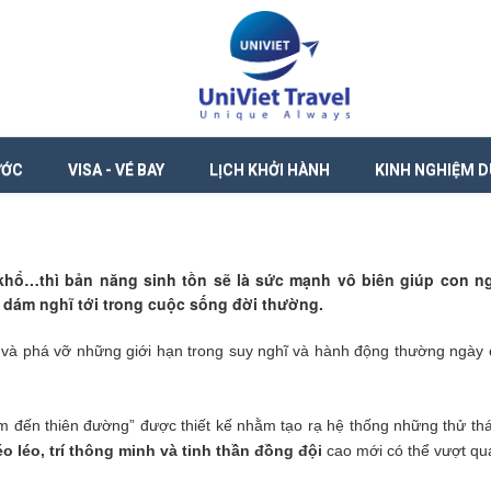
ƯỚC
VISA - VÉ BAY
LỊCH KHỞI HÀNH
KINH NGHIỆM D
khổ…thì bản năng sinh tồn sẽ là sức mạnh vô biên giúp con n
 dám nghĩ tới trong cuộc sống đời thường.
, và phá vỡ những giới hạn trong suy nghĩ và hành động thường ngày c
m đến thiên đường” được thiết kế nhằm tạo rạ hệ thống những thử th
 léo, trí thông minh và tinh thần đồng đội
cao mới có thể vượt qu