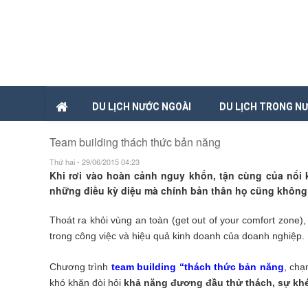
DU LỊCH NƯỚC NGOÀI
DU LỊCH TRONG N
Team building thách thức bản năng
Thứ hai - 29/06/2015 04:23
Khi rơi vào hoàn cảnh nguy khốn, tận cùng của nổi 
những điều kỳ diệu mà chính bản thân họ cũng không
Thoát ra khỏi vùng an toàn (get out of your comfort zone)
trong công việc và hiệu quả kinh doanh của doanh nghiệp.
Chương trình
team building “thách thức bản năng
, chạ
khó khăn đòi hỏi
khả năng đương đầu thử thách, sự khéo