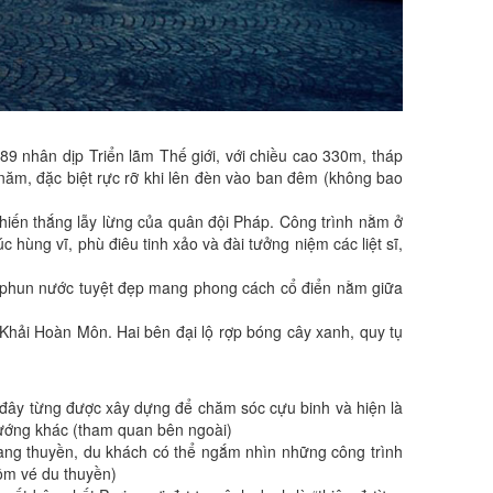
 nhân dịp Triển lãm Thế giới, với chiều cao 330m, tháp
i năm, đặc biệt rực rỡ khi lên đèn vào ban đêm (không bao
iến thắng lẫy lừng của quân đội Pháp. Công trình nằm ở
 hùng vĩ, phù điêu tinh xảo và đài tưởng niệm các liệt sĩ,
đài phun nước tuyệt đẹp mang phong cách cổ điển nằm giữa
Khải Hoàn Môn. Hai bên đại lộ rợp bóng cây xanh, quy tụ
 Nơi đây từng được xây dựng để chăm sóc cựu binh và hiện là
tướng khác (tham quan bên ngoài)
oang thuyền, du khách có thể ngắm nhìn những công trình
gồm vé du thuyền)