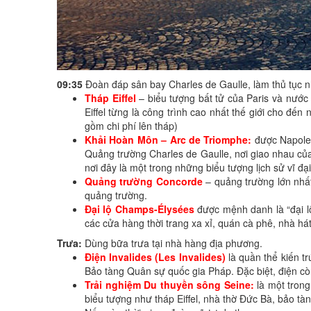
09:35
Đoàn đáp sân bay Charles de Gaulle, làm thủ tục n
Tháp Eiffel
– biểu tượng bất tử của Paris và nướ
Eiffel từng là công trình cao nhất thế giới cho đế
gồm chi phí lên tháp)
Khải Hoàn Môn – Arc de Triomphe:
được Napoleo
Quảng trường Charles de Gaulle, nơi giao nhau của 1
nơi đây là một trong những biểu tượng lịch sử vĩ đại
Quảng trường Concorde
– quảng trường lớn nhấ
quảng trường.
Đại lộ Champs-Élysées
được mệnh danh là “đại l
các cửa hàng thời trang xa xỉ, quán cà phê, nhà há
Trưa
:
Dùng bữa trưa tại nhà hàng địa phương.
Điện Invalides (Les Invalides)
là quần thể kiến t
Bảo tàng Quân sự quốc gia Pháp. Đặc biệt, điện c
Trải nghiệm Du thuyền sông Seine:
là một trong
biểu tượng như tháp Eiffel, nhà thờ Đức Bà, bảo tàn