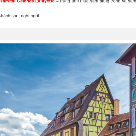
sắm tại Galeries Lafayette
– trung tâm mua sắm sang trọng và sầm 
hách sạn, nghỉ ngơi.