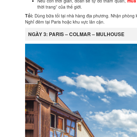
Nếu còn thời gian, đoàn sẽ tự do tham quan,
mua 
thời trang” của thế giới.
Tối
:
Dùng bữa tối tại nhà hàng địa phương. Nhận phòng k
Nghỉ đêm tại Paris hoặc khu vực lân cận.
NGÀY 3: PARIS – COLMAR – MULHOUSE