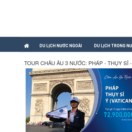
DU LỊCH NƯỚC NGOÀI
DU LỊCH TRONG N
TOUR CHÂU ÂU 3 NƯỚC: PHÁP - THỤY SĨ -