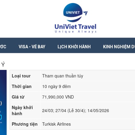
ƯỚC
VISA - VÉ BAY
LỊCH KHỞI HÀNH
KINH NGHIỆM D
 Ý
Loại tour
Tham quan thuần túy
Thời gian
10 ngày 9 đêm
Giá từ
71,990,000 VND
Ngày khởi
24/03; 27/04 (Lễ 30/4); 14/05/2026
hành
Phương tiện
Turkisk Airlines