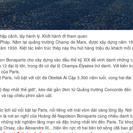
hập cảnh, lấy hành lý. Khởi hành đi tham quan:
c Pháp. Nằm tại quảng trường Champ de Mars, được xây dựng năm 1889
n năm 1930. Kiệt tác kiến trúc thép này thu hút hàng triệu du khách mỗ
n Bonaparte cho xây dựng vào đầu thế kỷ XIX để vinh danh những ch
2 đại lộ lớn, trong đó có đại lộ Champs-Élysées trứ danh. Với kiến trúc
 của Paris.
t Paris, nổi bật với cột đá Obelisk Ai Cập 3.300 năm tuổi, cùng hai 
ộ đẹp nhất thế giới”, kéo dài gần 2km từ Quảng trường Concorde đến 
t và rạp chiếu phim sầm uất.
rúc lịch sử nổi bật tại Paris, nổi tiếng với mái vòm dát vàng lộng lẫy.
òn là nơi an nghỉ của Hoàng đế Napoleon Bonaparte cùng nhiều danh 
 những trải nghiệm lãng mạn và đặc trưng nhất khi đến Paris. Từ kh
g Orsay, cầu Alexandre III,...hiện lên rực rỡ hai bên bờ sông (đã bao 