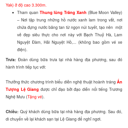
Yak) ở độ cao 3.300m.
Tham quan
Thung lũng Trăng Xanh
(Blue Moon Valley)
– Nơi tập trung những hồ nước xanh lam trong vắt, nơi
chứa đựng nước băng tan từ ngọn núi tuyết, tạo nên một
vẻ đẹp siêu thực cho nơi này với Bạch Thuỷ Hà, Lam
Nguyệt Đàm, Hải Nguyệt Hồ,... (không bao gồm vé xe
điện).
Trưa:
Đoàn dùng bữa trưa tại nhà hàng địa phương, sau đó
hành trình tiếp tục với:
Thưởng thức chương trình biểu diễn nghệ thuật hoành tráng
Ấn
Tượng Lệ Giang
được chỉ đạo bởi đạo diễn nổi tiếng Trương
Nghệ Mưu (
Tặng vé
).
Chiều:
Quý khách dùng bữa tại nhà hàng địa phương. Sau đó,
di chuyển về lại khách sạn tại Lệ Giang để nghỉ ngơi.