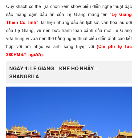
Quý khách có thể lựa chọn xem show biểu diễn nghệ thuật đặc
sắc mang đậm dấu ấn của Lệ Giang mang tên
“
Lệ Giang
Thiên Cổ Tình
”
tái hiện những dấu ấn lịch sử, văn hoá lâu đời
của Lệ Giang, vẽ nên bức tranh toàn cảnh của một Lệ Giang
vừa hùng vĩ vừa nên thơ bằng nghệ thuật biểu diễn đỉnh cao kết
hợp với âm nhạc và ánh sáng tuyệt vời
(Chi phí tự túc
380RMB/1 người)
.
NGÀY 4: LỆ GIANG – KHE HỔ NHẢY –
SHANGRILA