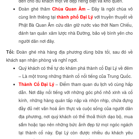
đến cho du khách một vẻ đẹp riêng biệt và khó quên.
Đoàn ghé thăm
C
hùa Quan Âm
– Đây là ngôi chùa vô
cùng linh thiêng tại
thành phố Đại Lý
với truyền thuyết về
Phật Bà Quan Âm cứu dân giữ nước vào thời Nam Chiếu,
đánh tan quân xâm lược nhà Đường, bảo vệ bình yên cho
người dân nơi đây.
Tối:
Đoàn ghé nhà hàng địa phương dùng bữa tối, sau đó về
khách sạn nhận phòng và nghỉ ngơi.
Quý khách có thể tự do khám phá thành cổ Đại Lý về đêm
– Là một trong những thành cổ nổi tiếng của Trung Quốc.
Thành Cổ Đại Lý
– Điểm tham quan du lịch vô cùng hấp
dẫn. Nơi đây nổi tiếng với những góc phố nhỏ xinh và cổ
kính, những hàng quán tấp nập và nhộn nhịp, chứa đựng
đầy đủ nét văn hoá ẩm thực và cuộc sống của người dân
địa phương, nơi quý khách có thể thoả thích dạo bộ, mua
sắm hoặc tạo nên những bức ảnh đẹp từ mọi ngóc ngách
tại thành cổ này. Đại Lý còn được nhiều du khách yêu