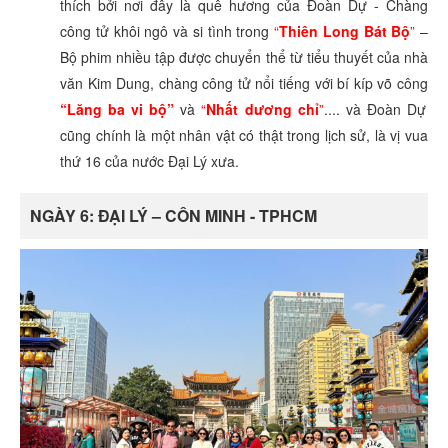
thích bởi nơi đây là quê hương của Đoàn Dự - Chàng
công tử khôi ngô và si tình trong
“
Thiên Long Bát Bộ
”
–
Bộ phim nhiều tập được chuyển thể từ tiểu thuyết của nhà
văn Kim Dung, chàng công tử nổi tiếng với bí kíp võ công
“Lăng ba vi bộ”
và
“
Nhất dương chỉ
”
.... và Đoàn Dự
cũng chính là một nhân vật có thật trong lịch sử, là vị vua
thứ 16 của nước Đại Lý xưa.
NGÀY 6: ĐẠI LÝ – CÔN MINH - TPHCM