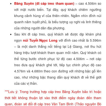
Băng Xuyên (đi cáp treo tham quan)
– cao 4.506m so
với mặt nước biển. Tại đây, quý khách chiêm ngưỡng
khung cảnh hùng vĩ của thiên nhiên. Ngắm nhìn đỉnh núi
quanh năm tuyết phủ, là biểu tượng uy nghi và linh thiêng
của những người dân địa phương.
Sau khi đi cáp treo, quý khách sẽ được dịp khám phá
ngọn
núi Tuyết Ngọc Long
với đỉnh cao nhất là 5.596m
– là một danh thắng nổi tiếng tại Lệ Giang, nơi thu hút
hàng triệu lượt khách tham quan mỗi năm. Quý khách có
thể từng bước chinh phục từ độ cao 4.506m – nơi cáp
treo đưa quý khách ghé tới, tiếp tục chinh phục độ cao
4.576m và 4.680m theo con đường với những bậc gỗ lên
cao, như những bậc thang dẫn quý khách đi về thế giới
của các vị thần.
***Lưu ý: Trong trường hợp cáp treo Băng Xuyên bảo trì hoặc
thời tiết không thuận lợi vào thời điểm ngày đoàn đến tham
quan, đoàn sẽ đổi đi cáp treo Vân Tam Bình (Thảo nguyên Bò