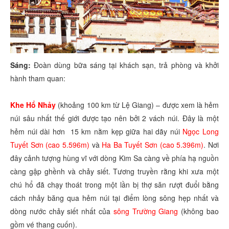
Sáng:
Đoàn dùng bữa sáng tại khách sạn, trả phòng và khởi
hành tham quan:
Khe Hổ Nhảy
(khoảng 100 km từ Lệ Giang) – được xem là hẻm
núi sâu nhất thế giới được tạo nên bởi 2 vách núi. Đây là một
hẻm núi dài hơn 15 km nằm kẹp giữa hai dãy núi
Ngọc Long
Tuyết Sơn (cao 5.596m)
và
Ha Ba Tuyết Sơn (cao 5.396m)
. Nơi
đây cảnh tượng hùng vĩ với dòng Kim Sa càng về phía hạ nguồn
càng gập ghềnh và chảy siết. Tương truyền rằng khi xưa một
chú hổ đã chạy thoát trong một lần bị thợ săn rượt đuổi bằng
cách nhảy băng qua hẻm núi tại điểm lòng sông hẹp nhất và
dòng nước chảy siết nhất của
sông Trường Giang
(không bao
gồm vé thang cuốn).