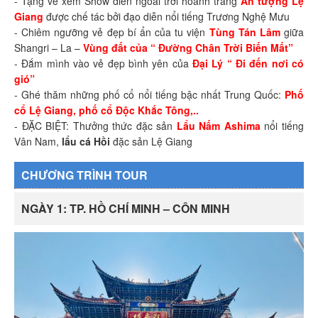
- Tặng vé xem Show diễn ngoài trời hoành tráng
Ấn tượng Lệ
Giang
được chế tác bởi đạo diễn nổi tiếng Trương Nghệ Mưu
- Chiêm ngưỡng vẻ đẹp bí ẩn của tu viện
Tùng Tán Lâm
giữa
Shangri – La –
Vùng đất của “ Đường Chân Trời Biến Mất”
- Đắm mình vào vẻ đẹp bình yên của
Đại Lý “ Đi đến nơi có
gió”
- Ghé thăm những phố cổ nổi tiếng bậc nhất Trung Quốc:
Phố
cổ Lệ Giang, phố cổ Độc Khắc Tông,..
- ĐẶC BIỆT: Thưởng thức đặc sản
Lẩu Nấm Ashima
nổi tiếng
Vân Nam,
lẩu cá Hồi
đặc sản Lệ Giang
CHƯƠNG TRÌNH TOUR
NGÀY 1: TP. HỒ CHÍ MINH – CÔN MINH