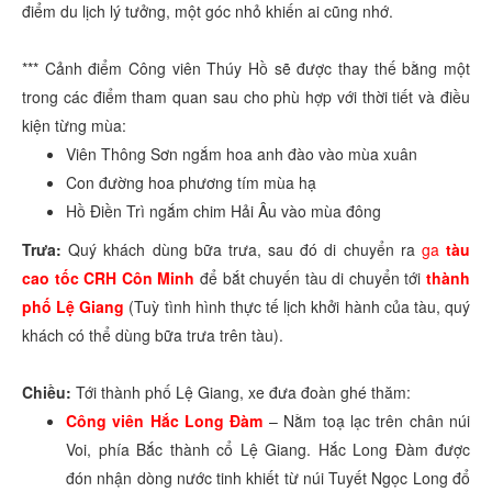
điểm du lịch lý tưởng, một góc nhỏ khiến ai cũng nhớ.
*** Cảnh điểm Công viên Thúy Hồ sẽ được thay thế bằng một
trong các điểm tham quan sau cho phù hợp với thời tiết và điều
kiện từng mùa:
Viên Thông Sơn ngắm hoa anh đào vào mùa xuân
Con đường hoa phương tím mùa hạ
Hồ Điền Trì ngắm chim Hải Âu vào mùa đông
Trưa:
Quý khách dùng bữa trưa, sau đó di chuyển ra
ga
tàu
cao tốc CRH Côn Minh
để bắt chuyến tàu di chuyển tới
thành
phố Lệ Giang
(Tuỳ tình hình thực tế lịch khởi hành của tàu, quý
khách có thể dùng bữa trưa trên tàu).
Chiều:
Tới thành phố Lệ Giang, xe đưa đoàn ghé thăm:
Công viên Hắc Long Đàm
– Nằm toạ lạc trên chân núi
Voi, phía Bắc thành cổ Lệ Giang. Hắc Long Đàm được
đón nhận dòng nước tinh khiết từ núi Tuyết Ngọc Long đổ