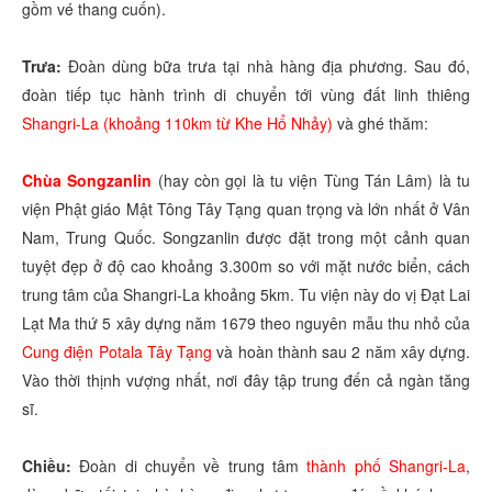
gồm vé thang cuốn).
Trưa:
Đoàn dùng bữa trưa tại nhà hàng địa phương. Sau đó,
đoàn tiếp tục hành trình di chuyển tới vùng đất linh thiêng
Shangri-La (khoảng 110km từ Khe Hổ Nhảy)
và ghé thăm:
Chùa Songzanlin
(hay còn gọi là tu viện Tùng Tán Lâm) là tu
viện Phật giáo Mật Tông Tây Tạng quan trọng và lớn nhất ở Vân
Nam, Trung Quốc. Songzanlin được đặt trong một cảnh quan
tuyệt đẹp ở độ cao khoảng 3.300m so với mặt nước biển, cách
trung tâm của Shangri-La khoảng 5km. Tu viện này do vị Đạt Lai
Lạt Ma thứ 5 xây dựng năm 1679 theo nguyên mẫu thu nhỏ của
Cung điện Potala Tây Tạng
và hoàn thành sau 2 năm xây dựng.
Vào thời thịnh vượng nhất, nơi đây tập trung đến cả ngàn tăng
sĩ.
Chiều:
Đoàn di chuyển về trung tâm
thành phố Shangri-La
,