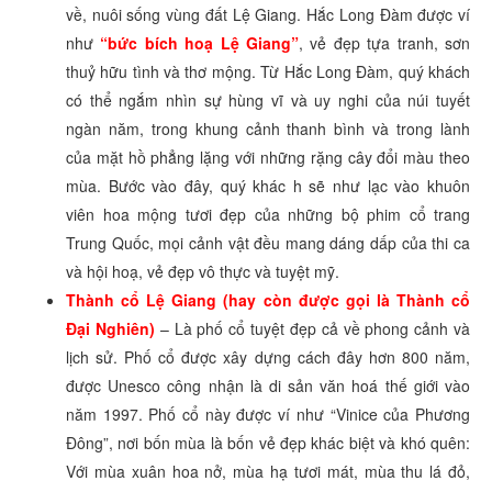
về, nuôi sống vùng đất Lệ Giang. Hắc Long Đàm được ví
như
“bức bích hoạ Lệ Giang”
, vẻ đẹp tựa tranh, sơn
thuỷ hữu tình và thơ mộng. Từ Hắc Long Đàm, quý khách
có thể ngắm nhìn sự hùng vĩ và uy nghi của núi tuyết
ngàn năm, trong khung cảnh thanh bình và trong lành
của mặt hồ phẳng lặng với những rặng cây đổi màu theo
mùa. Bước vào đây, quý khác h sẽ như lạc vào khuôn
viên hoa mộng tươi đẹp của những bộ phim cổ trang
Trung Quốc, mọi cảnh vật đều mang dáng dấp của thi ca
và hội hoạ, vẻ đẹp vô thực và tuyệt mỹ.
Thành cổ Lệ Giang (hay còn được gọi là Thành cổ
Đại Nghiên)
– Là phố cổ tuyệt đẹp cả về phong cảnh và
lịch sử. Phố cổ được xây dựng cách đây hơn 800 năm,
được Unesco công nhận là di sản văn hoá thế giới vào
năm 1997. Phố cổ này được ví như “Vinice của Phương
Đông”, nơi bốn mùa là bốn vẻ đẹp khác biệt và khó quên:
Với mùa xuân hoa nở, mùa hạ tươi mát, mùa thu lá đỏ,