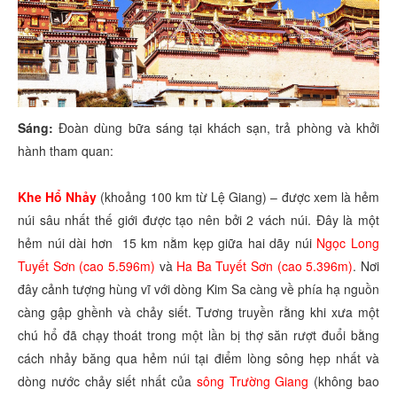
Sáng:
Đoàn dùng bữa sáng tại khách sạn, trả phòng và khởi
hành tham quan:
Khe Hổ Nhảy
(khoảng 100 km từ Lệ Giang) – được xem là hẻm
núi sâu nhất thế giới được tạo nên bởi 2 vách núi. Đây là một
hẻm núi dài hơn 15 km nằm kẹp giữa hai dãy núi
Ngọc Long
Tuyết Sơn (cao 5.596m)
và
Ha Ba Tuyết Sơn (cao 5.396m)
. Nơi
đây cảnh tượng hùng vĩ với dòng Kim Sa càng về phía hạ nguồn
càng gập ghềnh và chảy siết. Tương truyền rằng khi xưa một
chú hổ đã chạy thoát trong một lần bị thợ săn rượt đuổi bằng
cách nhảy băng qua hẻm núi tại điểm lòng sông hẹp nhất và
dòng nước chảy siết nhất của
sông Trường Giang
(không bao