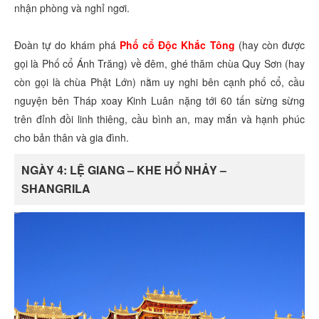
nhận phòng và nghỉ ngơi.
Đoàn tự do khám phá
Phố cổ Độc Khắc Tông
(hay còn được
gọi là Phố cổ Ánh Trăng) về đêm, ghé thăm chùa Quy Sơn (hay
còn gọi là chùa Phật Lớn) nằm uy nghi bên cạnh phố cổ, cầu
nguyện bên Tháp xoay Kinh Luân nặng tới 60 tấn sừng sừng
trên đỉnh đồi linh thiêng, cầu bình an, may mắn và hạnh phúc
cho bản thân và gia đình.
NGÀY 4: LỆ GIANG – KHE HỔ NHẢY –
SHANGRILA