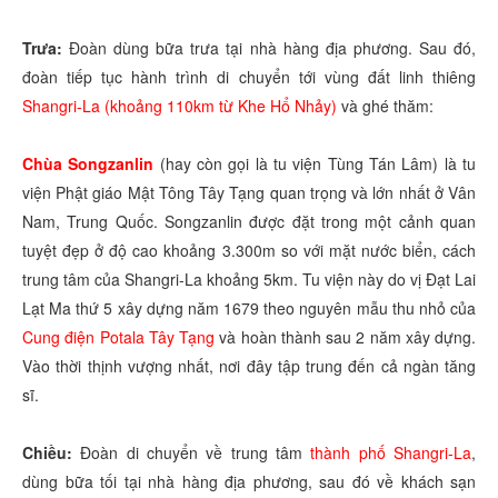
Trưa:
Đoàn dùng bữa trưa tại nhà hàng địa phương. Sau đó,
đoàn tiếp tục hành trình di chuyển tới vùng đất linh thiêng
Shangri-La (khoảng 110km từ Khe Hổ Nhảy)
và ghé thăm:
Chùa Songzanlin
(hay còn gọi là tu viện Tùng Tán Lâm) là tu
viện Phật giáo Mật Tông Tây Tạng quan trọng và lớn nhất ở Vân
Nam, Trung Quốc. Songzanlin được đặt trong một cảnh quan
tuyệt đẹp ở độ cao khoảng 3.300m so với mặt nước biển, cách
trung tâm của Shangri-La khoảng 5km. Tu viện này do vị Đạt Lai
Lạt Ma thứ 5 xây dựng năm 1679 theo nguyên mẫu thu nhỏ của
Cung điện Potala Tây Tạng
và hoàn thành sau 2 năm xây dựng.
Vào thời thịnh vượng nhất, nơi đây tập trung đến cả ngàn tăng
sĩ.
Chiều:
Đoàn di chuyển về trung tâm
thành phố Shangri-La
,
dùng bữa tối tại nhà hàng địa phương, sau đó về khách sạn