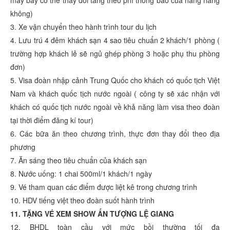
máy bay có thể thây đổi tăng theo phí thông báo của hãng hàng
không)
3. Xe vận chuyển theo hành trình tour du lịch
4. Lưu trú 4 đêm khách sạn 4 sao tiêu chuẩn 2 khách/1 phòng (
trường hợp khách lẻ sẽ ngủ ghép phòng 3 hoặc phụ thu phòng
đơn)
5. Visa đoàn nhập cảnh Trung Quốc cho khách có quốc tịch Việt
Nam và khách quốc tịch nước ngoài ( công ty sẽ xác nhận với
khách có quốc tịch nước ngoài về khả năng làm visa theo đoàn
tại thời điểm đăng kí tour)
6. Các bữa ăn theo chương trình, thực đơn thay đổi theo địa
phương
7. Ăn sáng theo tiêu chuẩn của khách sạn
8. Nước uống: 1 chai 500ml/1 khách/1 ngày
9. Vé tham quan các điểm được liệt kê trong chương trình
10. HDV tiếng việt theo đoàn suốt hành trình
11. TẶNG VÉ XEM SHOW ẤN TƯỢNG LỆ GIANG
12. BHDL toàn cầu với mức bồi thường tối đa