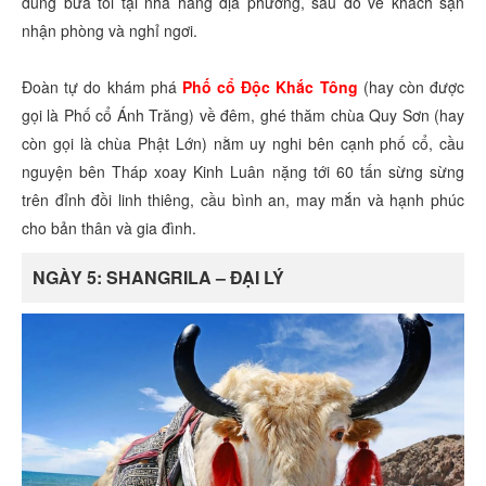
dùng bữa tối tại nhà hàng địa phương, sau đó về khách sạn
nhận phòng và nghỉ ngơi.
Đoàn tự do khám phá
Phố cổ Độc Khắc Tông
(hay còn được
gọi là Phố cổ Ánh Trăng) về đêm, ghé thăm chùa Quy Sơn (hay
còn gọi là chùa Phật Lớn) nằm uy nghi bên cạnh phố cổ, cầu
nguyện bên Tháp xoay Kinh Luân nặng tới 60 tấn sừng sừng
trên đỉnh đồi linh thiêng, cầu bình an, may mắn và hạnh phúc
cho bản thân và gia đình.
NGÀY 5: SHANGRILA – ĐẠI LÝ