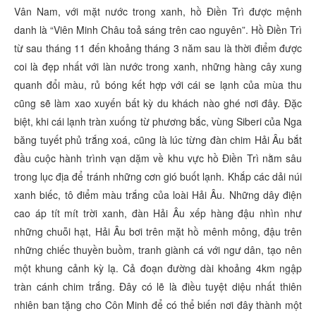
Vân Nam, với mặt nước trong xanh, hồ Điền Trì được mệnh
danh là “Viên Minh Châu toả sáng trên cao nguyên”. Hồ Điền Trì
từ sau tháng 11 đến khoảng tháng 3 năm sau là thời điểm được
coi là đẹp nhất với làn nước trong xanh, những hàng cây xung
quanh đổi màu, rủ bóng kết hợp với cái se lạnh của mùa thu
cũng sẽ làm xao xuyến bất kỳ du khách nào ghé nơi đây. Đặc
biệt, khi cái lạnh tràn xuống từ phương bắc, vùng Siberi của Nga
băng tuyết phủ trắng xoá, cũng là lúc từng đàn chim Hải Âu bắt
đầu cuộc hành trình vạn dặm về khu vực hồ Điền Trì nằm sâu
trong lục địa để tránh những cơn gió buốt lạnh. Khắp các dải núi
xanh biếc, tô điểm màu trắng của loài Hải Âu. Những dây điện
cao áp tít mít trời xanh, đàn Hải Âu xếp hàng đậu nhìn như
những chuỗi hạt, Hải Âu bơi trên mặt hồ mênh mông, đậu trên
những chiếc thuyền buồm, tranh giành cá với ngư dân, tạo nên
một khung cảnh kỳ lạ. Cả đoạn đường dài khoảng 4km ngập
tràn cánh chim trắng. Đây có lẽ là điều tuyệt diệu nhất thiên
nhiên ban tặng cho Côn Minh để có thể biến nơi đây thành một