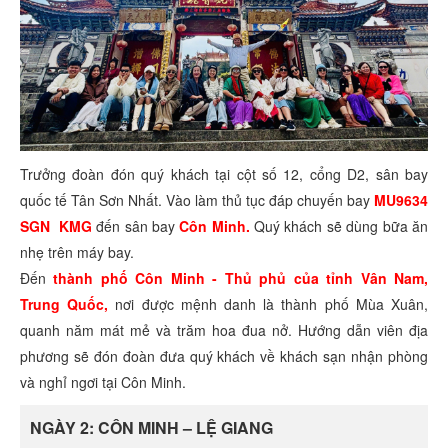
Trưởng đoàn đón quý khách tại cột số 12, cổng D2, sân bay
quốc tế Tân Sơn Nhất. Vào làm thủ tục đáp chuyến bay
MU9634
SGN KMG
đến sân bay
Côn Minh.
Quý khách sẽ dùng bữa ăn
nhẹ trên máy bay.
Đến
thành phố Côn Minh - Thủ phủ của tỉnh Vân Nam,
Trung Quốc,
nơi được mệnh danh là thành phố Mùa Xuân,
quanh năm mát mẻ và trăm hoa đua nở. Hướng dẫn viên địa
phương sẽ đón đoàn đưa quý khách về khách sạn nhận phòng
và nghỉ ngơi tại Côn Minh.
NGÀY 2: CÔN MINH – LỆ GIANG