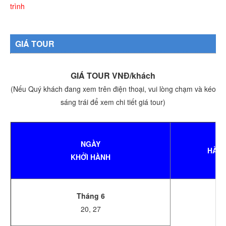
trình
GIÁ TOUR
GIÁ TOUR VNĐ/khách
(Nếu Quý khách đang xem trên điện thoại, vui lòng chạm và kéo
sáng trái để xem chi tiết giá tour)
NGÀY
HÀN
KHỞI HÀNH
Tháng 6
20, 27