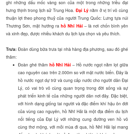
ghi những dấu mốc vàng son của một trong những triều đại
hưng thịnh trong lịch sử Trung Hoa.
Đại Lý
nằm ở vị trí vô cùng
thuận lợi theo phong thuỷ của người Trung Quốc: Lưng tựa núi
Thương Sơn, mặt hướng ra
hồ Nhĩ Hải
– là nơi chốn bình yên
và xinh đẹp, được nhiều khách du lịch lựa chọn và yêu thích.
Trưa:
Đoàn dùng bữa trưa tại nhà hàng địa phương, sau đó ghé
thăm:
Đoàn ghé thăm
hồ Nhĩ Hải
– Hồ nước ngọt nằm lọt giữa
cao nguyên cao trên 2.000m so với mặt nước biển. Đây là
hồ nước ngọt dự trữ và cung cấp nước cho người dân Đại
Lý, có vai trò vô cùng quan trọng trong đời sống và sự
phát triển kinh tế của những người dân nơi đây. Đặc biệt,
với hình dạng giống tai người và đặc điểm khí hậu ôn đới
của vùng cao nguyên, hồ Nhĩ Hải là một địa điểm du lịch
nổi tiếng của Đại Lý với những cung đường ven hồ vô
cùng thơ mộng, với mỗi mùa đi qua, hồ Nhĩ Hải lại mang