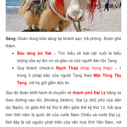
Sáng:
Đoàn dùng bữa sáng tại khách sạn, trả phòng. Đoàn ghé
thăm:
Bảo tàng bò Yak
– Tìm hiểu về loài vật nuôi là biểu
tượng của sự ấm no và giàu có của người dân tộc Tạng.
Quý khách check-in
Bạch Tháp
(tháp trong tháp)
– 1
trong 3 pháp bảo của người Tạng theo
Mật Tông Tây
Tạng
, nơi họ gửi gắm đức tin.
Sau đó đoàn khởi hành di chuyển về
thành phố Đại Lý
bằng xe
theo đường cao tốc (khoảng 340km). Đại Lý (thủ phủ của dân
tộc Bạch), từ giữa thế kỷ thứ 8 đến giữa thế kỷ thứ 13, trải qua
hơn 500 năm là quốc đô của nước Nam Chiếu và nước Đại Lý.
Nơi đây là cội nguồn phát triển của văn hoá tỉnh Vân Nam, nơi