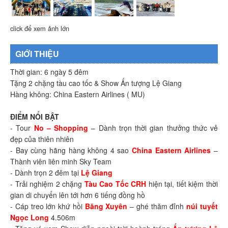
click để xem ảnh lớn
GIỚI THIỆU
Thời gian: 6 ngày 5 đêm
Tặng 2 chặng tàu cao tốc & Show Ấn tượng Lệ Giang
Hàng không: China Eastern Airlines ( MU)
ĐIỂM NỔI BẬT
- Tour
No – Shopping
– Dành trọn thời gian thưởng thức vẻ
đẹp của thiên nhiên
- Bay cùng hãng hàng không 4 sao
China Eastern Airlines
–
Thành viên liên minh Sky Team
- Dành trọn 2 đêm tại
Lệ Giang
- Trải nghiệm 2 chặng
Tàu Cao Tốc CRH
hiện tại, tiết kiệm thời
gian di chuyển lên tới hơn 6 tiếng đồng hồ
- Cáp treo lớn khứ hồi
Băng Xuyên
– ghé thăm đỉnh
núi tuyết
Ngọc Long
4.506m