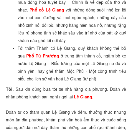
mùa đông hoa tuyết bay – Chính là vẻ đẹp của thơ và
nhạc.
Phố cổ Lệ Giang
với những dòng suối nhỏ len lỏi
vào mọi con đường và mọi ngóc ngách, những cây cầu
nhỏ xinh nối đôi bờ, những hàng hiên hoa nở, những rặng
liễu rủ phong tình sẽ khắc sâu vào trí nhớ của bất kỳ quý
khách nào ghé tới nơi đây.
Tới thăm Thành cổ Lệ Giang, quý khách không thể bỏ
qua
Phố Tứ Phương
ở trung tâm thành cổ, ngắm bờ xe
nước Lệ Giang – Biểu tượng của một Lệ Giang no đủ và
bình yên, hay ghé thăm Mộc Phủ - Một công trình tiêu
biểu cho lịch sử văn hoá Lệ Giang (tự phí).
Tối:
Sau khi dùng bữa tối tại nhà hàng địa phương. Đoàn về
nhận phòng khách sạn nghỉ ngơi tại
Lệ Giang.
Đoàn tự do tham quan Lệ Giang về đêm, thưởng thức những
món ăn địa phương, khám phá văn hoá ẩm thực và cuộc sống
của người dân nơi đây, thăm thú những con phố rực rỡ ánh đèn,