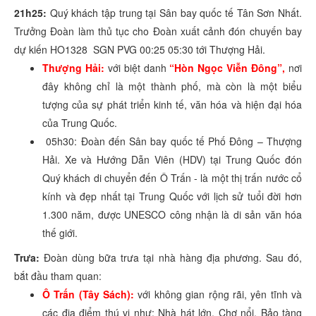
21h25:
Quý khách tập trung tại Sân bay quốc tế Tân Sơn Nhất.
Trưởng Đoàn làm thủ tục cho Đoàn xuất cảnh đón chuyến bay
dự kiến HO1328 SGN PVG 00:25 05:30 tới Thượng Hải.
Thượng Hải:
với biệt danh
“Hòn Ngọc Viễn Đông”,
nơi
đây không chỉ là một thành phố, mà còn là một biểu
tượng của sự phát triển kinh tế, văn hóa và hiện đại hóa
của Trung Quốc.
05h30: Đoàn đến Sân bay quốc tế Phố Đông – Thượng
Hải. Xe và Hướng Dẫn Viên (HDV) tại Trung Quốc đón
Quý khách di chuyển đến Ô Trấn - là một thị trấn nước cổ
kính và đẹp nhất tại Trung Quốc với lịch sử tuổi đời hơn
1.300 năm, được UNESCO công nhận là di sản văn hóa
thế giới.
Trưa:
Đoàn dùng bữa trưa tại nhà hàng địa phương. Sau đó,
bắt đầu tham quan:
Ô Trấn (Tây Sách):
với không gian rộng rãi, yên tĩnh và
các địa điểm thú vị như: Nhà hát lớn, Chợ nổi, Bảo tàng