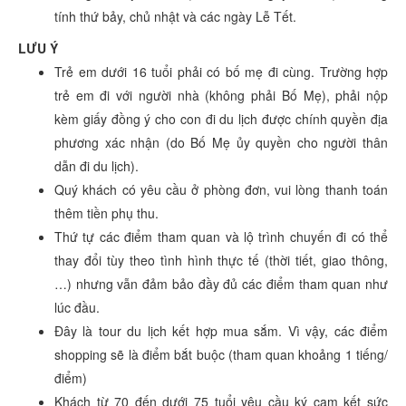
tính thứ bảy, chủ nhật và các ngày Lễ Tết.
LƯU Ý
Trẻ em dưới 16 tuổi phải có bố mẹ đi cùng. Trường hợp
trẻ em đi với người nhà (không phải Bố Mẹ), phải nộp
kèm giấy đồng ý cho con đi du lịch được chính quyền địa
phương xác nhận (do Bố Mẹ ủy quyền cho người thân
dẫn đi du lịch).
Quý khách có yêu cầu ở phòng đơn, vui lòng thanh toán
thêm tiền phụ thu.
Thứ tự các điểm tham quan và lộ trình chuyến đi có thể
thay đổi tùy theo tình hình thực tế (thời tiết, giao thông,
…) nhưng vẫn đảm bảo đầy đủ các điểm tham quan như
lúc đầu.
Đây là tour du lịch kết hợp mua sắm. Vì vậy, các điểm
shopping sẽ là điểm bắt buộc (tham quan khoảng 1 tiếng/
điểm)
Khách từ 70 đến dưới 75 tuổi yêu cầu ký cam kết sức