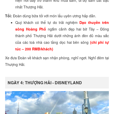
hiện nơi đây trở thành khu mua sắm, đi bộ sầm uất bậc
nhất Thượng Hải.
Tối:
Đoàn dùng bữa tối với món lẩu uyên ương hấp dẫn.
Quý khách có thể tự do trải nghiệm
Dạo thuyền trên
sông Hoàng Phố
ngắm cảnh đẹp hai bờ Tây – Đông
thành phố Thượng Hải dưới những ánh đèn đủ màu sắc
của các toà nhà cao tầng dọc hai bên sông
(chi phí tự
túc – 200 RMB/khách)
Xe đưa Đoàn về khách sạn nhận phòng, nghỉ ngơi. Nghỉ đêm tại
Thượng Hải.
NGÀY 4: THƯỢNG HẢI - DISNEYLAND