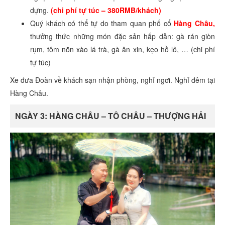
dựng.
(chi phí tự túc – 380RMB/khách)
Quý khách có thể tự do tham quan phố cổ
Hàng Châu,
thưởng thức những món đặc sản hấp dẫn: gà rán giòn
rụm, tôm nõn xào lá trà, gà ăn xin, kẹo hồ lô, … (chi phí
tự túc)
Xe đưa Đoàn về khách sạn nhận phòng, nghỉ ngơi. Nghỉ đêm tại
Hàng Châu.
NGÀY 3: HÀNG CHÂU – TÔ CHÂU – THƯỢNG HẢI