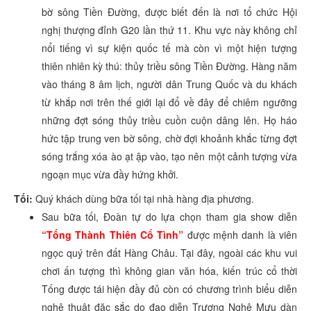
bờ sông Tiền Đường, được biết đến là nơi tổ chức Hội
nghị thượng đỉnh G20 lần thứ 11. Khu vực này không chỉ
nổi tiếng vì sự kiện quốc tế mà còn vì một hiện tượng
thiên nhiên kỳ thú: thủy triều sông Tiền Đường. Hàng năm
vào tháng 8 âm lịch, người dân Trung Quốc và du khách
từ khắp nơi trên thế giới lại đổ về đây để chiêm ngưỡng
những đợt sóng thủy triều cuồn cuộn dâng lên. Họ háo
hức tập trung ven bờ sông, chờ đợi khoảnh khắc từng đợt
sóng trắng xóa ào ạt ập vào, tạo nên một cảnh tượng vừa
ngoạn mục vừa đầy hứng khởi.
Tối:
Quý khách dùng bữa tối tại nhà hàng địa phương.
Sau bữa tối, Đoàn tự do lựa chọn tham gia show diễn
“Tống Thành Thiên Cổ Tình”
được mệnh danh là viên
ngọc quý trên đất Hàng Châu. Tại đây, ngoài các khu vui
chơi ấn tượng thì không gian văn hóa, kiến trúc cổ thời
Tống được tái hiện đầy đủ còn có chương trình biểu diễn
nghệ thuật đặc sắc do đạo diễn Trương Nghệ Mưu dàn