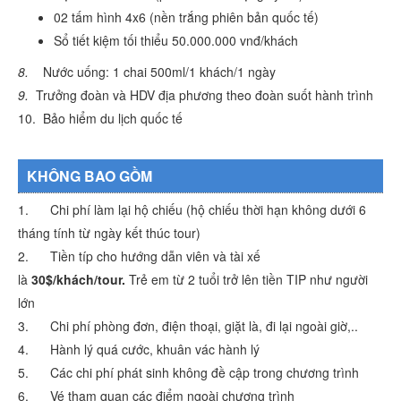
02 tấm hình 4x6 (nền trắng phiên bản quốc tế)
Sổ tiết kiệm tối thiểu 50.000.000 vnđ/khách
8.
Nước uống: 1 chai 500ml/1 khách/1 ngày
9.
Trưởng đoàn và HDV địa phương theo đoàn suốt hành trình
10. Bảo hiểm du lịch quốc tế
KHÔNG BAO GỒM
1. Chi phí làm lại hộ chiếu (hộ chiếu thời hạn không dưới 6
tháng tính từ ngày kết thúc tour)
2. Tiền típ cho hướng dẫn viên và tài xế
là
30$/khách/tour.
Trẻ em từ 2 tuổi trở lên tiền TIP như người
lớn
3. Chi phí phòng đơn, điện thoại, giặt là, đi lại ngoài giờ,..
4. Hành lý quá cước, khuân vác hành lý
5. Các chi phí phát sinh không đề cập trong chương trình
6. Vé tham quan các điểm ngoài chương trình