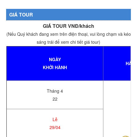
GIÁ TOUR
GIÁ TOUR VNĐ/khách
(Nếu Quý khách đang xem trên điện thoại, vui lòng chạm và kéo
sáng trái để xem chi tiết giá tour)
NGÀY
HÀN
KHỞI HÀNH
Tháng 4
22
Lễ
29/04