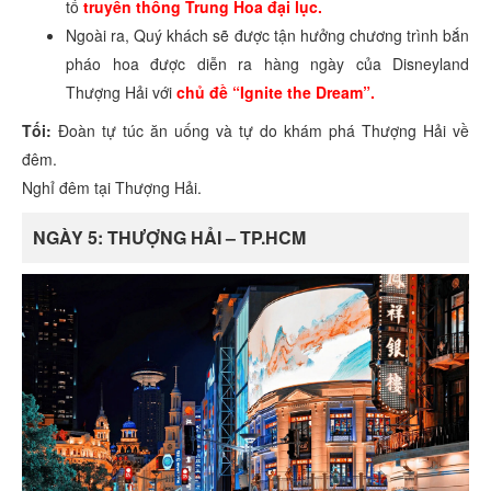
tố
truyền thống Trung Hoa đại lục.
Ngoài ra, Quý khách sẽ được tận hưởng chương trình bắn
pháo hoa được diễn ra hàng ngày của Disneyland
Thượng Hải với
chủ đề “Ignite the Dream”.
Tối:
Đoàn tự túc ăn uống và tự do khám phá Thượng Hải về
đêm.
Nghỉ đêm tại Thượng Hải.
NGÀY 5: THƯỢNG HẢI – TP.HCM