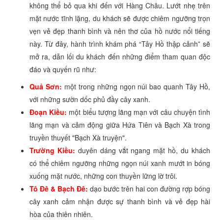
không thể bỏ qua khi đến với Hàng Châu. Lướt nhẹ trên
mặt nước tĩnh lặng, du khách sẽ được chiêm ngưỡng trọn
vẹn vẻ đẹp thanh bình và nên thơ của hồ nước nổi tiếng
này. Từ đây, hành trình khám phá “Tây Hồ thập cảnh” sẽ
mở ra, dẫn lối du khách đến những điểm tham quan độc
đáo và quyến rũ như:
Quả Sơn:
một trong những ngọn núi bao quanh Tây Hồ,
với những sườn dốc phủ đầy cây xanh.
Đoạn Kiều:
một biểu tượng lãng mạn với câu chuyện tình
lãng mạn và cảm động giữa Hứa Tiên và Bạch Xà trong
truyền thuyết "Bạch Xà truyện".
Trường Kiều:
duyên dáng vắt ngang mặt hồ, du khách
có thể chiêm ngưỡng những ngọn núi xanh mướt in bóng
xuống mặt nước, những con thuyền lững lờ trôi.
Tô Đê & Bạch Đê:
dạo bước trên hai con đường rợp bóng
cây xanh cảm nhận được sự thanh bình và vẻ đẹp hài
hòa của thiên nhiên.