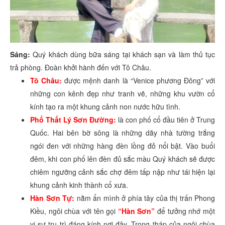
Sáng:
Quý khách dùng bữa sáng tại khách sạn và làm thủ tục
trả phòng. Đoàn khởi hành đến với Tô Châu.
Tô Châu:
được mệnh danh là “Venice phương Đông” với
những con kênh đẹp như tranh vẽ, những khu vườn cổ
kính tạo ra một khung cảnh non nước hữu tình.
Phố Thất Lý Sơn Đường:
là con phố cổ đầu tiên ở Trung
Quốc. Hai bên bờ sông là những dãy nhà tường trắng
ngói đen với những hàng đèn lồng đỏ nổi bật. Vào buổi
đêm, khi con phố lên đèn đủ sắc màu Quý khách sẽ được
chiêm ngưỡng cảnh sắc chợ đêm tấp nập như tái hiện lại
khung cảnh kinh thành cổ xưa.
Hàn Sơn Tự:
nằm ẩn mình ở phía tây của thị trấn Phong
Kiều, ngôi chùa với tên gọi
“Hàn Sơn”
để tưởng nhớ một
vị sư trụ trì đáng kính nơi đây. Trong tháp của ngôi chùa