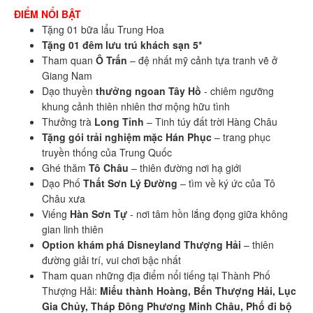
ĐIỂM NỔI BẬT
Tặng 01 bữa lẩu Trung Hoa
Tặng 01 đêm lưu trú khách sạn 5*
Tham quan
Ô Trấn
– đệ nhất mỹ cảnh tựa tranh vẽ ở
Giang Nam
Dạo thuyền
thưởng ngoan Tây Hồ
- chiêm ngưỡng
khung cảnh thiên nhiên thơ mộng hữu tình
Thưởng trà
Long Tỉnh
– Tinh túy đất trời Hàng Châu
Tặng gói trải nghiệm mặc Hán Phục
– trang phục
truyền thống của Trung Quốc
Ghé thăm
Tô Châu
– thiên đường nơi hạ giới
Dạo Phố
Thất Sơn Lý Đường
– tìm về ký ức của Tô
Châu xưa
Viếng
Hàn Sơn Tự
- nơi tâm hồn lắng đọng giữa không
gian linh thiên
Option khám phá Disneyland Thượng Hải
– thiên
đường giải trí, vui chơi bậc nhất
Tham quan những địa điểm nổi tiếng tại Thành Phố
Thượng Hải:
Miếu thành Hoàng, Bến Thượng Hải, Lục
Gia Chủy, Tháp Đông Phương Minh Châu, Phố đi bộ