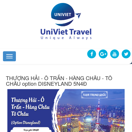
THƯỢNG HẢI - Ô TRẤN - HÀNG CHÂU - TÔ
CHÂU option DISNEYLAND 5N4Đ