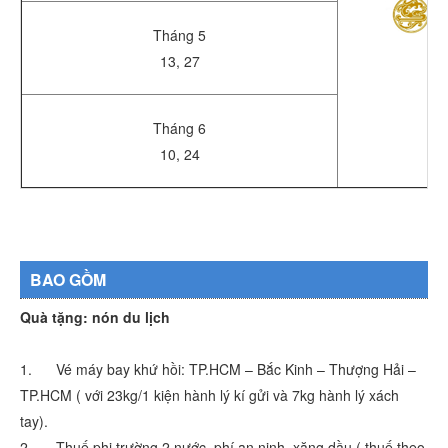
Tháng 5
13, 27
Tháng 6
10, 24
BAO GỒM
Quà tặng: nón du lịch
1. Vé máy bay khứ hồi: TP.HCM – Bắc Kinh – Thượng Hải –
TP.HCM ( với 23kg/1 kiện hành lý kí gửi và 7kg hành lý xách
tay).
2. Thuế phi trường 2 nước, phí an ninh, xăng dầu ( thuế theo