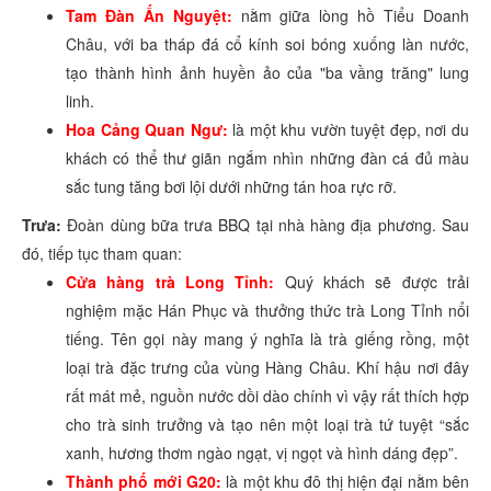
Tam Đàn Ấn Nguyệt:
nằm giữa lòng hồ Tiểu Doanh
Châu, với ba tháp đá cổ kính soi bóng xuống làn nước,
tạo thành hình ảnh huyền ảo của "ba vầng trăng" lung
linh.
Hoa Cảng Quan Ngư:
là một khu vườn tuyệt đẹp, nơi du
khách có thể thư giãn ngắm nhìn những đàn cá đủ màu
sắc tung tăng bơi lội dưới những tán hoa rực rỡ.
Trưa:
Đoàn dùng bữa trưa BBQ tại nhà hàng địa phương. Sau
đó, tiếp tục tham quan:
Cửa hàng trà Long Tỉnh:
Quý khách sẽ được trải
nghiệm mặc Hán Phục và thưởng thức trà Long Tỉnh nổi
tiếng. Tên gọi này mang ý nghĩa là trà giếng rồng, một
loại trà đặc trưng của vùng Hàng Châu. Khí hậu nơi đây
rất mát mẻ, nguồn nước dồi dào chính vì vậy rất thích hợp
cho trà sinh trưởng và tạo nên một loại trà tứ tuyệt “sắc
xanh, hương thơm ngào ngạt, vị ngọt và hình dáng đẹp”.
Thành phố mới G20:
là một khu đô thị hiện đại nằm bên