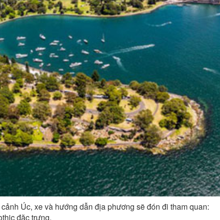
 cảnh Úc, xe và hướng dẫn địa phương sẽ đón đi tham quan:
othic đặc trưng.