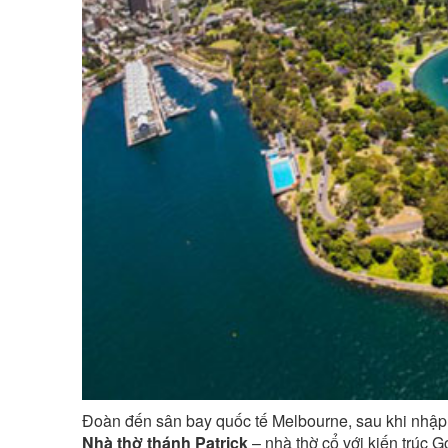
Đoàn đến sân bay quốc tế Melbourne, sau khi nhập
Nhà thờ thánh Patrick
– nhà thờ cổ với kiến trúc G