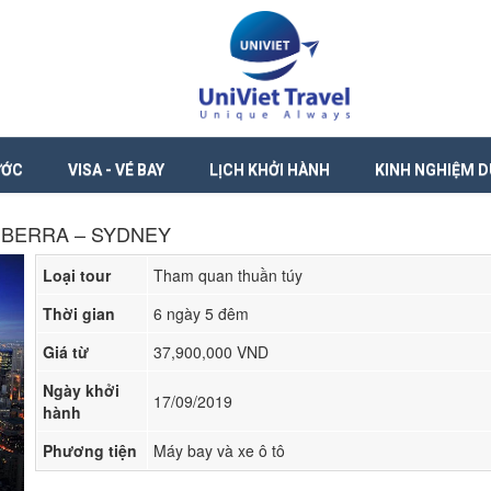
ƯỚC
VISA - VÉ BAY
LỊCH KHỞI HÀNH
KINH NGHIỆM D
NBERRA – SYDNEY
Loại tour
Tham quan thuần túy
Thời gian
6 ngày 5 đêm
Giá từ
37,900,000 VND
Ngày khởi
17/09/2019
hành
Phương tiện
Máy bay và xe ô tô