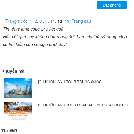
Đặt phòng
Trang trước
1
,
2
,
3
... ,
11
,
12
,
13
Trang sau
Tìm thấy tổng cộng 243 kết quả
Nếu kết quả này không như mong đợi, bạn hãy thử sử dụng công
cụ tìm kiếm của Google dưới đây!
Khuyến mãi
LỊCH KHỞI HÀNH TOUR TRUNG QUỐC
LỊCH KHỞI HÀNH TOUR CHÂU ÂU LINH HOẠT GOEUGO
Tin Mới