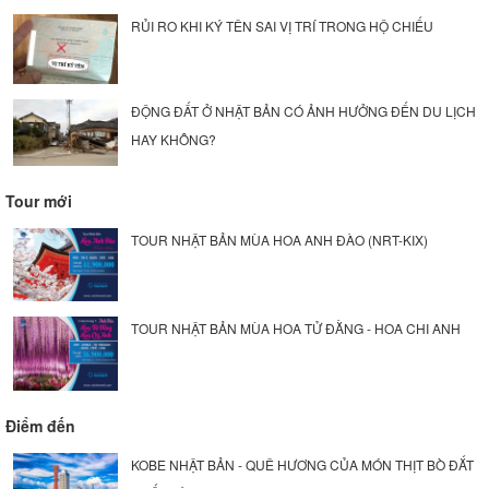
RỦI RO KHI KÝ TÊN SAI VỊ TRÍ TRONG HỘ CHIẾU
ĐỘNG ĐẤT Ở NHẬT BẢN CÓ ẢNH HƯỞNG ĐẾN DU LỊCH
HAY KHÔNG?
Tour mới
TOUR NHẬT BẢN MÙA HOA ANH ĐÀO (NRT-KIX)
TOUR NHẬT BẢN MÙA HOA TỬ ĐẰNG - HOA CHI ANH
Điểm đến
KOBE NHẬT BẢN - QUÊ HƯƠNG CỦA MÓN THỊT BÒ ĐẮT