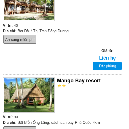
Vị trí:
40
Địa chỉ:
Bãi Dài / Thị Trấn Đông Dương
Ăn sáng miễn phí
Giá từ:
Liên hệ
Đặt phòng
Mango Bay resort
Vị trí:
39
Địa chỉ:
Bãi Biển Ông Lãng, cách sân bay Phú Quốc 4km