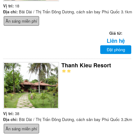
Vị trí:
18
Địa chỉ:
Bãi Dài / Thị Trấn Đông Dương, cách sân bay Phú Quốc 3.1km
Ăn sáng miễn phí
Giá từ:
Liên hệ
Đặt phòng
Thanh Kieu Resort
Vị trí:
38
Địa chỉ:
Bãi Dài / Thị Trấn Đông Dương, cách sân bay Phú Quốc 3.2km
Ăn sáng miễn phí