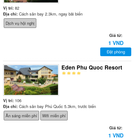
Vị trí:
82
Địa chỉ:
Cách sân bay 2.3km, ngay bãi biển
Dịch vụ hội nghị
Giá từ:
1 VND
Đặt phòng
Eden Phu Quoc Resort
Vị trí:
106
Địa chỉ:
Cách sân bay Phú Quốc 5.3km, trước biển
Ăn sáng miễn phí
Wifi miễn phí
Giá từ:
1 VND