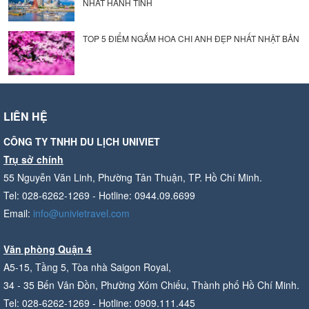
NHẤT HÀNH TINH
TOP 5 ĐIỂM NGẮM HOA CHI ANH ĐẸP NHẤT NHẬT BẢN
LIÊN HỆ
CÔNG TY TNHH DU LỊCH UNIVIET
Trụ sở chính
55 Nguyễn Văn Linh, Phường Tân Thuận, TP. Hồ Chí Minh.
Tel: 028-6262-1269 - Hotline: 0944.09.6699
Email:
info@univietravel.com
Văn phòng Quận 4
A5-15, Tầng 5, Tòa nhà Saigon Royal,
34 - 35 Bến Vân Đồn, Phường Xóm Chiếu, Thành phố Hồ Chí Minh.
Tel: 028-6262-1269 - Hotline: 0909.111.445