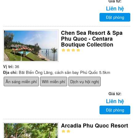
Giá từ:
Liên hệ
Đặt phòng
Chen Sea Resort & Spa
Phu Quoc - Centara
Boutique Collection
Vị trí:
36
Địa chỉ:
Bãi Biển Ông Lãng, cách sân bay Phú Quốc 5.5km
Ăn sáng miễn phí
Wifi miễn phí
Dịch vụ hội nghị
Giá từ:
Liên hệ
Đặt phòng
Arcadia Phu Quoc Resort