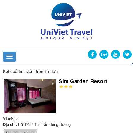
Kết quả tìm kiếm trên Tin tức
Sim Garden Resort
Vị trí:
23
Địa chỉ:
Bãi Dài / Thị Trấn Đông Dương