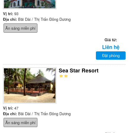
Vị trí:
93
Địa chỉ:
Bãi Dài / Thị Trấn Đông Dương
Ăn sáng miễn phí
Giá từ:
Liên hệ
Đặt phòng
Sea Star Resort
Vị trí:
47
Địa chỉ:
Bãi Dài / Thị Trấn Đông Dương
Ăn sáng miễn phí