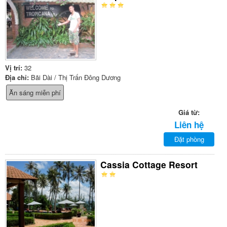
Vị trí:
32
Địa chỉ:
Bãi Dài / Thị Trấn Đông Dương
Ăn sáng miễn phí
Giá từ:
Liên hệ
Đặt phòng
Cassia Cottage Resort