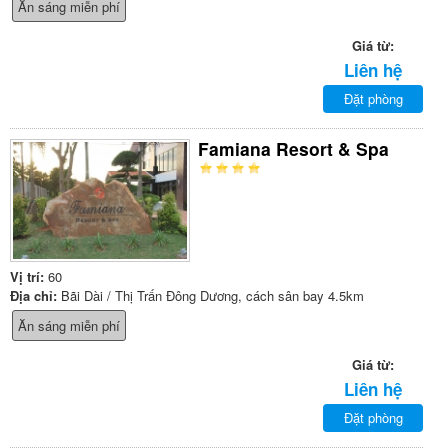
Ăn sáng miễn phí
Giá từ:
Liên hệ
Đặt phòng
Famiana Resort & Spa
Vị trí:
60
Địa chỉ:
Bãi Dài / Thị Trấn Đông Dương, cách sân bay 4.5km
Ăn sáng miễn phí
Giá từ:
Liên hệ
Đặt phòng