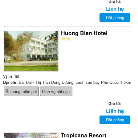
Giá từ:
Liên hệ
Đặt phòng
Huong Bien Hotel
Vị trí:
50
Địa chỉ:
Bãi Dài / Thị Trấn Đông Dương, cách sân bay Phú Quốc 1.5km
Ăn sáng miễn phí
Dịch vụ hội nghị
Giá từ:
Liên hệ
Đặt phòng
Tropicana Resort