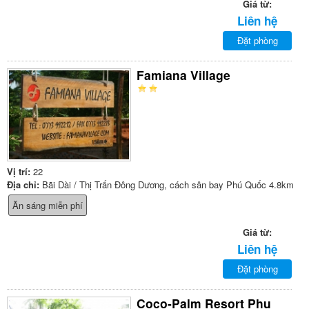
Giá từ:
Liên hệ
Đặt phòng
Famiana Village
Vị trí:
22
Địa chỉ:
Bãi Dài / Thị Trấn Đông Dương, cách sân bay Phú Quốc 4.8km
Ăn sáng miễn phí
Giá từ:
Liên hệ
Đặt phòng
Coco-Palm Resort Phu