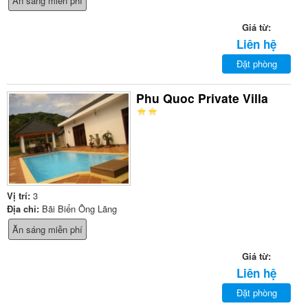
Ăn sáng miễn phí
Giá từ:
Liên hệ
Đặt phòng
Phu Quoc Private Villa
Vị trí:
3
Địa chỉ:
Bãi Biển Ông Lãng
Ăn sáng miễn phí
Giá từ:
Liên hệ
Đặt phòng