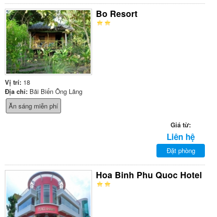
Bo Resort
Vị trí:
18
Địa chỉ:
Bãi Biển Ông Lãng
Ăn sáng miễn phí
Giá từ:
Liên hệ
Đặt phòng
Hoa Binh Phu Quoc Hotel