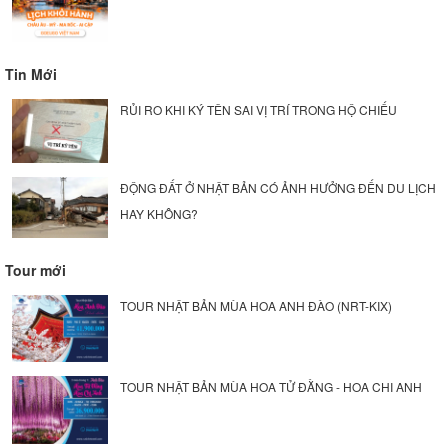
Tin Mới
RỦI RO KHI KÝ TÊN SAI VỊ TRÍ TRONG HỘ CHIẾU
ĐỘNG ĐẤT Ở NHẬT BẢN CÓ ẢNH HƯỞNG ĐẾN DU LỊCH
HAY KHÔNG?
Tour mới
TOUR NHẬT BẢN MÙA HOA ANH ĐÀO (NRT-KIX)
TOUR NHẬT BẢN MÙA HOA TỬ ĐẰNG - HOA CHI ANH