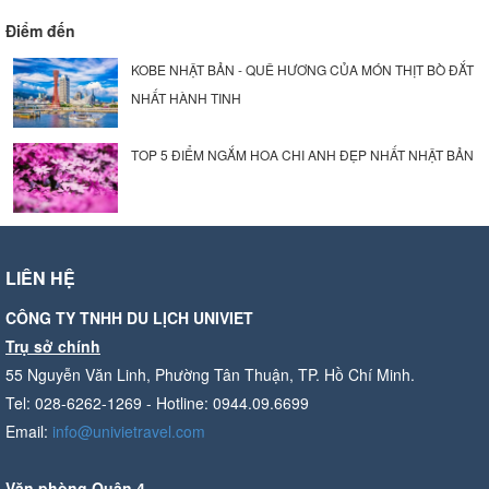
Điểm đến
KOBE NHẬT BẢN - QUÊ HƯƠNG CỦA MÓN THỊT BÒ ĐẮT
NHẤT HÀNH TINH
TOP 5 ĐIỂM NGẮM HOA CHI ANH ĐẸP NHẤT NHẬT BẢN
LIÊN HỆ
CÔNG TY TNHH DU LỊCH UNIVIET
Trụ sở chính
55 Nguyễn Văn Linh, Phường Tân Thuận, TP. Hồ Chí Minh.
Tel: 028-6262-1269 - Hotline: 0944.09.6699
Email:
info@univietravel.com
Văn phòng Quận 4