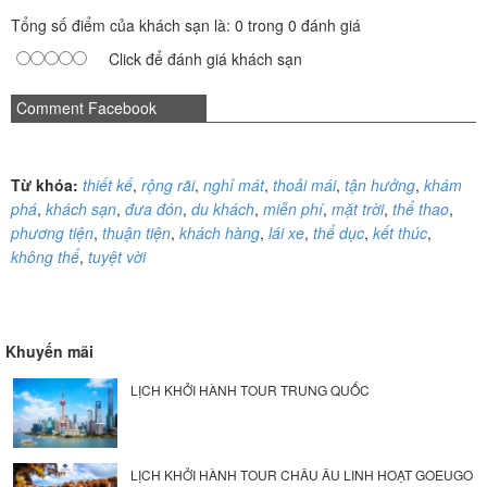
Tổng số điểm của khách sạn là: 0 trong 0 đánh giá
Click để đánh giá khách sạn
Comment Facebook
Từ khóa:
thiết kế
,
rộng rãi
,
nghỉ mát
,
thoải mái
,
tận hưởng
,
khám
phá
,
khách sạn
,
đưa đón
,
du khách
,
miễn phí
,
mặt trời
,
thể thao
,
phương tiện
,
thuận tiện
,
khách hàng
,
lái xe
,
thể dục
,
kết thúc
,
không thể
,
tuyệt vời
Khuyến mãi
LỊCH KHỞI HÀNH TOUR TRUNG QUỐC
LỊCH KHỞI HÀNH TOUR CHÂU ÂU LINH HOẠT GOEUGO