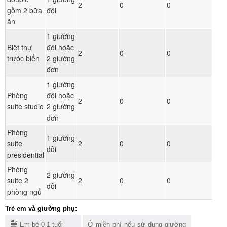
2
0
0
gồm 2 bữa
đôi
ăn
1 giường
Biệt thự
đôi hoặc
2
0
0
trước biển
2 giường
đơn
1 giường
Phòng
đôi hoặc
2
0
0
suite studio
2 giường
đơn
Phòng
1 giường
suite
2
0
0
đôi
presidential
Phòng
2 giường
suite 2
2
0
0
đôi
phòng ngủ
Trẻ em và giường phụ:
Em bé 0-1 tuổi
Ở miễn phí nếu sử dụng giường