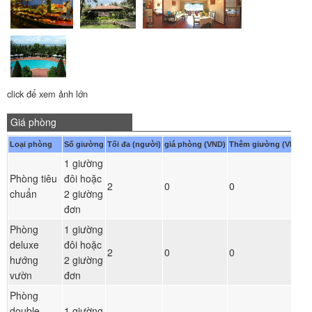
click để xem ảnh lớn
Giá phòng
Loại phòng
Số giường
Tối đa (người)
giá phòng (VND)
Thêm giường (VND)
1 giường
Phòng tiêu
đôi hoặc
2
0
0
chuẩn
2 giường
đơn
Phòng
1 giường
deluxe
đôi hoặc
2
0
0
hướng
2 giường
vườn
đơn
Phòng
double
1 giường