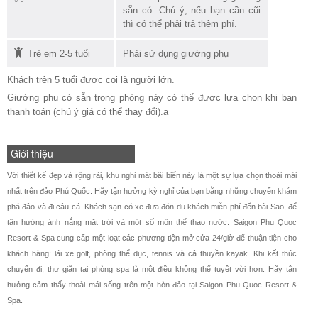
sẵn có. Chú ý, nếu bạn cần cũi
thì có thể phải trả thêm phí.
Trẻ em 2-5 tuổi
Phải sử dụng giường phụ
Khách trên 5 tuổi được coi là người lớn.
Giường phụ có sẵn trong phòng này có thể được lựa chọn khi bạn
thanh toán (chú ý giá có thể thay đổi).a
Giới thiệu
Với thiết kế đẹp và rộng rãi, khu nghỉ mát bãi biển này là một sự lựa chọn thoải mái
nhất trên đảo Phú Quốc. Hãy tận hưởng kỳ nghỉ của bạn bằng những chuyến khám
phá đảo và đi câu cá. Khách sạn có xe đưa đón du khách miễn phí đến bãi Sao, để
tận hưởng ánh nắng mặt trời và một số môn thể thao nước. Saigon Phu Quoc
Resort & Spa cung cấp một loạt các phương tiện mở cửa 24/giờ để thuận tiện cho
khách hàng: lái xe golf, phòng thể dục, tennis và cả thuyền kayak. Khi kết thúc
chuyến đi, thư giãn tại phòng spa là một điều không thể tuyệt vời hơn. Hãy tận
hưởng cảm thấy thoải mái sống trên một hòn đảo tại Saigon Phu Quoc Resort &
Spa.