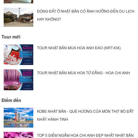
ĐỘNG ĐẤT Ở NHẬT BẢN CÓ ẢNH HƯỞNG ĐẾN DU LỊCH
HAY KHÔNG?
Tour mới
TOUR NHẬT BẢN MÙA HOA ANH ĐÀO (NRT-KIX)
TOUR NHẬT BẢN MÙA HOA TỬ ĐẰNG - HOA CHI ANH
Điểm đến
KOBE NHẬT BẢN - QUÊ HƯƠNG CỦA MÓN THỊT BÒ ĐẮT
NHẤT HÀNH TINH
TOP 5 ĐIỂM NGẮM HOA CHI ANH ĐẸP NHẤT NHẬT BẢN