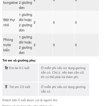
bungalow
2 giường
ph
đơn
1 giường
Biệt thự
đôi hoặc
Đ
2
0
0
nhỏ
2 giường
ph
đơn
1 giường
Phòng
đôi hoặc
Đ
trước
2
0
0
2 giường
ph
biển
đơn
Trẻ em và giường phụ:
Em bé 0-1 tuổi
Ở miễn phí nếu sử dụng giường
sẵn có. Chú ý, nếu bạn cần cũi
thì có thể phải trả thêm phí.
Trẻ em 2-5 tuổi
Ở miễn phí nếu sử dụng giường
sẵn có.
Khách trên 5 tuổi được coi là người lớn.