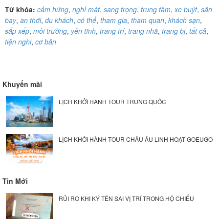
Từ khóa:
cảm hứng
,
nghỉ mát
,
sang trọng
,
trung tâm
,
xe buýt
,
sân
bay
,
an thới
,
du khách
,
có thể
,
tham gia
,
tham quan
,
khách sạn
,
sắp xếp
,
môi trường
,
yên tĩnh
,
trang trí
,
trang nhã
,
trang bị
,
tất cả
,
tiện nghi
,
cơ bản
Khuyến mãi
LỊCH KHỞI HÀNH TOUR TRUNG QUỐC
LỊCH KHỞI HÀNH TOUR CHÂU ÂU LINH HOẠT GOEUGO
Tin Mới
RỦI RO KHI KÝ TÊN SAI VỊ TRÍ TRONG HỘ CHIẾU