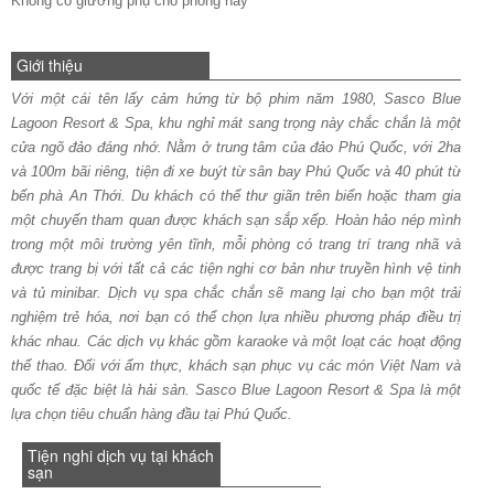
Không có giường phụ cho phòng này
Giới thiệu
Với một cái tên lấy cảm hứng từ bộ phim năm 1980, Sasco Blue
Lagoon Resort & Spa, khu nghỉ mát sang trọng này chắc chắn là một
cửa ngõ đảo đáng nhớ. Nằm ở trung tâm của đảo Phú Quốc, với 2ha
và 100m bãi riêng, tiện đi xe buýt từ sân bay Phú Quốc và 40 phút từ
bến phà An Thới. Du khách có thể thư giãn trên biển hoặc tham gia
một chuyến tham quan được khách sạn sắp xếp. Hoàn hảo nép mình
trong một môi trường yên tĩnh, mỗi phòng có trang trí trang nhã và
được trang bị với tất cả các tiện nghi cơ bản như truyền hình vệ tinh
và tủ minibar. Dịch vụ spa chắc chắn sẽ mang lại cho bạn một trải
nghiệm trẻ hóa, nơi bạn có thể chọn lựa nhiều phương pháp điều trị
khác nhau. Các dịch vụ khác gồm karaoke và một loạt các hoạt động
thể thao. Đối với ẩm thực, khách sạn phục vụ các món Việt Nam và
quốc tế đặc biệt là hải sản. Sasco Blue Lagoon Resort & Spa là một
lựa chọn tiêu chuẩn hàng đầu tại Phú Quốc.
Tiện nghi dịch vụ tại khách
sạn