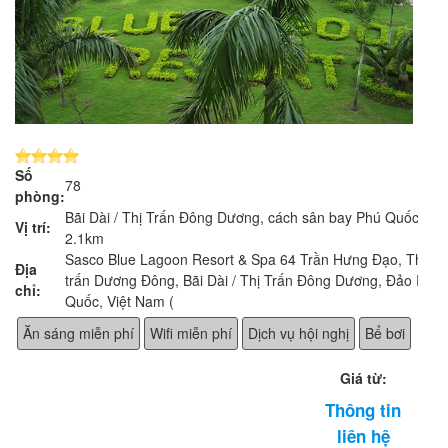
Số
78
phòng:
Bãi Dài / Thị Trấn Đông Dương, cách sân bay Phú Quốc
Vị trí:
2.1km
Sasco Blue Lagoon Resort & Spa 64 Trần Hưng Đạo, Thị
Địa
trấn Dương Đông, Bãi Dài / Thị Trấn Đông Dương, Đảo Phú
chỉ:
Quốc, Việt Nam (
Ăn sáng miễn phí
Wifi miễn phí
Dịch vụ hội nghị
Bể bơi
Giá từ:
Thông tin
liên hệ