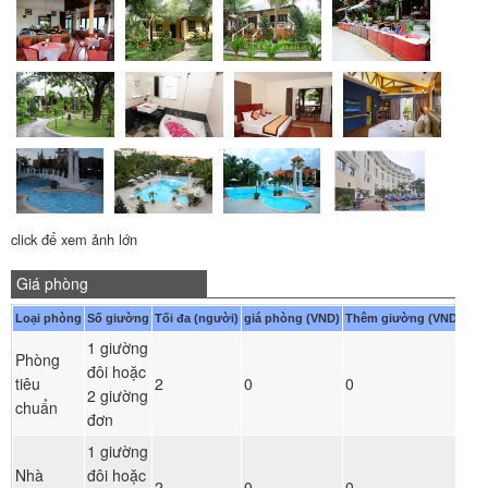
click để xem ảnh lớn
Giá phòng
Loại phòng
Số giường
Tối đa (người)
giá phòng (VND)
Thêm giường (VND)
1 giường
Phòng
đôi hoặc
Đ
tiêu
2
0
0
2 giường
ph
chuẩn
đơn
1 giường
Nhà
đôi hoặc
Đ
2
0
0