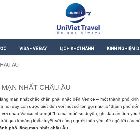
ƯỚC
VISA - VÉ BAY
LỊCH KHỞI HÀNH
KINH NGHIỆM D
CHÂU ÂU
NG MẠN NHẤT CHÂU ÂU
ãng mạn nhất chắc chắn phải nhắc đến Venice – một thành phố xinh 
à nơi đây còn được biết đến với một số tên gọi như là “thành phố nổi”
o với nhau Venice như một “bà mai mối” se duyên, ghi dấu ấn tình yêu
ua khoảng khắc tuyệt vời cùng người thân yêu; để ngỏ lời cầu hôn 
Thành phố lãng mạn nhất châu Âu.