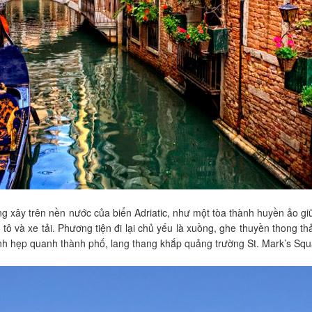
trên nền nước của biển Adriatic, như một tòa thành huyền ảo giữa b
 tô và xe tải. Phương tiện đi lại chủ yếu là xuồng, ghe thuyền thong
nh hẹp quanh thành phố, lang thang khắp quảng trường St. Mark’s S