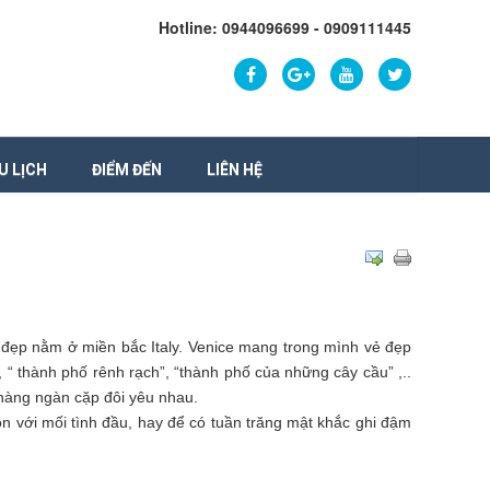
Hotline: 0944096699 - 0909111445
U LỊCH
ĐIỂM ĐẾN
LIÊN HỆ
đẹp nằm ở miền bắc Italy. Venice mang trong mình vẻ đẹp
, “ thành phố rênh rạch”, “thành phố của những cây cầu” ,..
 hàng ngàn cặp đôi yêu nhau.
với mối tình đầu, hay để có tuần trăng mật khắc ghi đậm