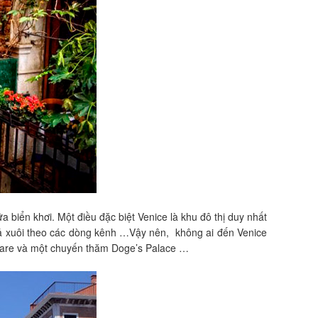
iển khơi. Một điều đặc biệt Venice là khu đô thị duy nhất
 thả xuôi theo các dòng kênh …Vậy nên, không ai đến Venice
quare và một chuyến thăm Doge’s Palace …