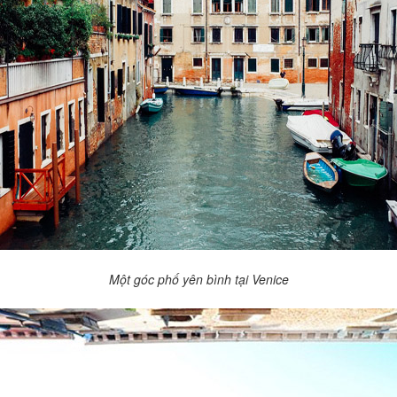
Một góc phố yên bình tại Venice