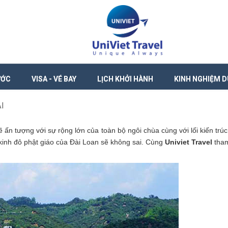
ƯỚC
VISA - VÉ BAY
LỊCH KHỞI HÀNH
KINH NGHIỆM D
I
ấn tượng với sự rộng lớn của toàn bộ ngôi chùa cùng với lối kiến tr
 kinh đô phật giáo của Đài Loan sẽ không sai. Cùng
Univiet Travel
tham