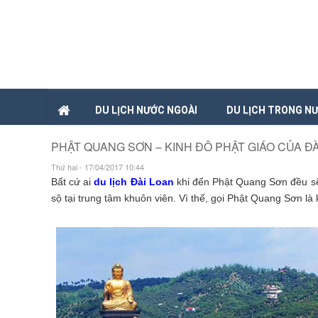
DU LỊCH NƯỚC NGOÀI
DU LỊCH TRONG N
PHẬT QUANG SƠN – KINH ĐÔ PHẬT GIÁO CỦA ĐÀ
Thứ hai - 17/04/2017 10:44
Bất cứ ai
du lịch Đài Loan
khi đến Phật Quang Sơn đều sẽ 
sộ tại trung tâm khuôn viên. Vì thế, gọi Phật Quang Sơn là