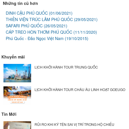
Những tin cũ hơn
DINH CẬU PHÚ QUỐC
(01/06/2021)
THIỀN VIỆN TRÚC LÂM PHÚ QUỐC
(29/05/2021)
SAFARI PHÚ QUỐC
(26/05/2021)
CÁP TREO HÒN THƠM PHÚ QUỐC
(11/11/2020)
Phú Quốc - Đảo Ngọc Việt Nam
(19/10/2015)
Khuyến mãi
LỊCH KHỞI HÀNH TOUR TRUNG QUỐC
LỊCH KHỞI HÀNH TOUR CHÂU ÂU LINH HOẠT GOEUGO
Tin Mới
RỦI RO KHI KÝ TÊN SAI VỊ TRÍ TRONG HỘ CHIẾU