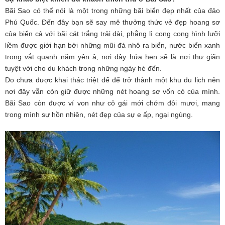
Bãi Sao có thể nói là một trong những bãi biển đẹp nhất của đảo
Phú Quốc. Đến đây bạn sẽ say mê thưởng thức vẻ đẹp hoang sơ
của biển cả với bãi cát trắng trải dài, phẳng lì cong cong hình lưỡi
liềm được giới hạn bởi những mũi đá nhô ra biển, nước biển xanh
trong vắt quanh năm yên ả, nơi đây hứa hẹn sẽ là nơi thư giãn
tuyệt vời cho du khách trong những ngày hè đến.
Do chưa được khai thác triệt để để trở thành một khu du lịch nên
nơi đây vẫn còn giữ được những nét hoang sơ vốn có của mình.
Bãi Sao còn được ví von như cô gái mới chớm đôi mươi, mang
trong mình sự hồn nhiên, nét đẹp của sự e ấp, ngại ngùng.