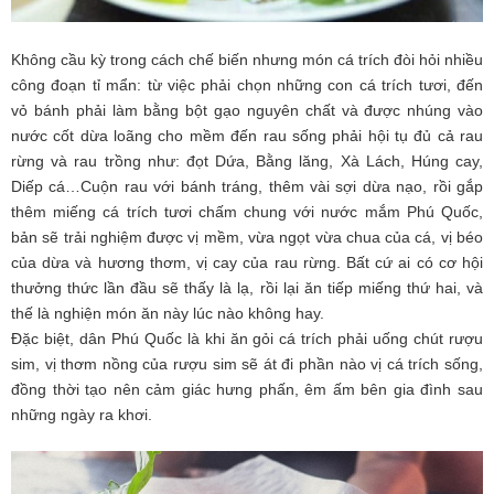
Không cầu kỳ trong cách chế biến nhưng món cá trích đòi hỏi nhiều
công đoạn tỉ mẩn: từ việc phải chọn những con cá trích tươi, đến
vỏ bánh phải làm bằng bột gạo nguyên chất và được nhúng vào
nước cốt dừa loãng cho mềm đến rau sống phải hội tụ đủ cả rau
rừng và rau trồng như: đọt Dứa, Bằng lăng, Xà Lách, Húng cay,
Diếp cá…Cuộn rau với bánh tráng, thêm vài sợi dừa nạo, rồi gắp
thêm miếng cá trích tươi chấm chung với nước mắm Phú Quốc,
bản sẽ trải nghiệm được vị mềm, vừa ngọt vừa chua của cá, vị béo
của dừa và hương thơm, vị cay của rau rừng. Bất cứ ai có cơ hội
thưởng thức lần đầu sẽ thấy là lạ, rồi lại ăn tiếp miếng thứ hai, và
thế là nghiện món ăn này lúc nào không hay.
Đặc biệt, dân Phú Quốc là khi ăn gỏi cá trích phải uống chút rượu
sim, vị thơm nồng của rượu sim sẽ át đi phần nào vị cá trích sống,
đồng thời tạo nên cảm giác hưng phấn, êm ấm bên gia đình sau
những ngày ra khơi.