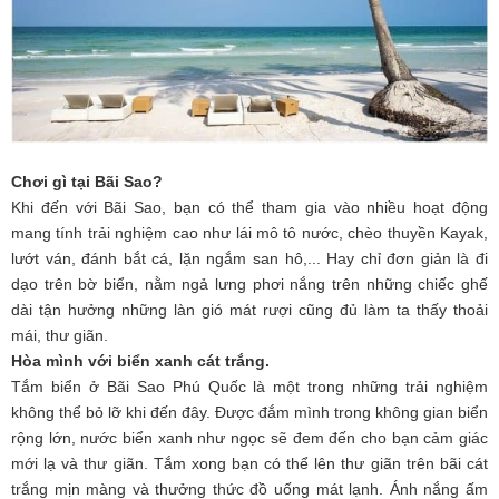
Chơi gì tại Bãi Sao?
Khi đến với Bãi Sao, bạn có thể tham gia vào nhiều hoạt động
mang tính trải nghiệm cao như lái mô tô nước, chèo thuyền Kayak,
lướt ván, đánh bắt cá, lặn ngắm san hô,... Hay chỉ đơn giản là đi
dạo trên bờ biển, nằm ngả lưng phơi nắng trên những chiếc ghế
dài tận hưởng những làn gió mát rượi cũng đủ làm ta thấy thoải
mái, thư giãn.
Hòa mình với biển xanh cát trắng.
Tắm biển ở Bãi Sao Phú Quốc là một trong những trải nghiệm
không thể bỏ lỡ khi đến đây. Được đắm mình trong không gian biển
rộng lớn, nước biển xanh như ngọc sẽ đem đến cho bạn cảm giác
mới lạ và thư giãn. Tắm xong bạn có thể lên thư giãn trên bãi cát
trắng mịn màng và thưởng thức đồ uống mát lạnh. Ánh nắng ấm