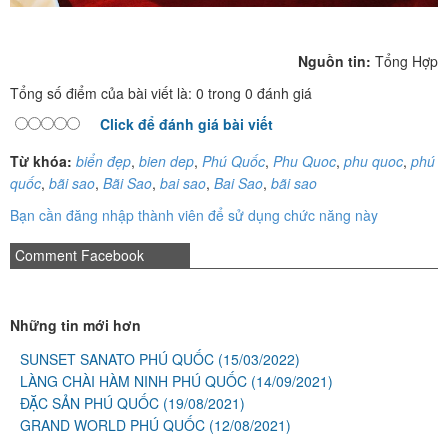
Nguồn tin:
Tổng Hợp
Tổng số điểm của bài viết là: 0 trong 0 đánh giá
Click để đánh giá bài viết
Từ khóa:
biển đẹp
,
bien dep
,
Phú Quốc
,
Phu Quoc
,
phu quoc
,
phú
quốc
,
bãi sao
,
Bãi Sao
,
bai sao
,
Bai Sao
,
bãi sao
Bạn cần đăng nhập thành viên để sử dụng chức năng này
Comment Facebook
Những tin mới hơn
SUNSET SANATO PHÚ QUỐC
(15/03/2022)
LÀNG CHÀI HÀM NINH PHÚ QUỐC
(14/09/2021)
ĐẶC SẢN PHÚ QUỐC
(19/08/2021)
GRAND WORLD PHÚ QUỐC
(12/08/2021)