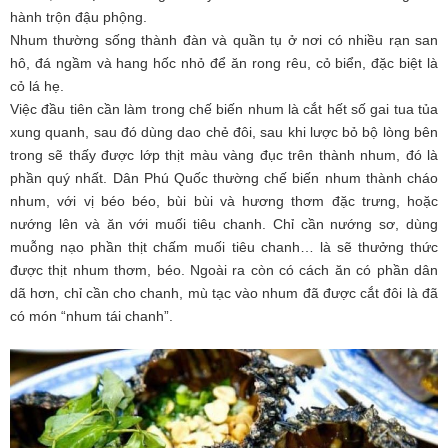
hành trộn đậu phộng.
Nhum thường sống thành đàn và quần tụ ở nơi có nhiều rạn san
hô, đá ngầm và hang hốc nhỏ để ăn rong rêu, cỏ biển, đặc biệt là
cỏ lá hẹ.
Việc đầu tiên cần làm trong chế biến nhum là cắt hết số gai tua tủa
xung quanh, sau đó dùng dao chẻ đôi, sau khi lược bỏ bộ lòng bên
trong sẽ thấy được lớp thịt màu vàng đục trên thành nhum, đó là
phần quý nhất. Dân Phú Quốc thường chế biến nhum thành cháo
nhum, với vị béo béo, bùi bùi và hương thơm đặc trưng, hoặc
nướng lên và ăn với muối tiêu chanh. Chỉ cần nướng sơ, dùng
muỗng nạo phần thịt chấm muối tiêu chanh… là sẽ thưởng thức
được thịt nhum thơm, béo. Ngoài ra còn có cách ăn có phần dân
dã hơn, chỉ cần cho chanh, mù tạc vào nhum đã được cắt đôi là đã
có món “nhum tái chanh”.