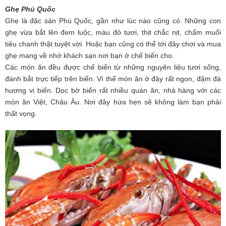
Ghẹ Phú Quốc
Ghẹ là đặc sản Phú Quốc, gần như lúc nào cũng có. Những con
ghẹ vừa bắt lên đem luộc, màu đỏ tươi, thịt chắc nịt, chấm muối
tiêu chanh thật tuyệt vời. Hoặc bạn cũng có thể tới đây chơi và mua
ghẹ mang về nhờ khách sạn nơi bạn ở chế biến cho.
Các món ăn đều được chế biến từ những nguyên liệu tươi sống,
đánh bắt trực tiếp trên biển. Vì thế món ăn ở đây rất ngon, đậm đà
hương vị biển. Dọc bờ biển rất nhiều quán ăn, nhà hàng với các
món ăn Việt, Châu Âu. Nơi đây hứa hẹn sẽ không làm bạn phải
thất vọng.