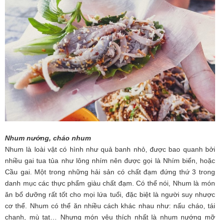
Nhum nướng, cháo nhum
Nhum là loài vật có hình như quả banh nhỏ, được bao quanh bởi
nhiều gai tua tủa như lông nhím nên được gọi là Nhím biển, hoặc
Cầu gai. Một trong những hải sản có chất đạm đứng thứ 3 trong
danh mục các thực phẩm giàu chất đạm. Có thể nói, Nhum là món
ăn bổ dưỡng rất tốt cho mọi lứa tuổi, đặc biệt là người suy nhược
cơ thể. Nhum có thể ăn nhiều cách khác nhau như: nấu cháo, tái
chanh, mù tạt… Nhưng món yêu thích nhất là nhum nướng mỡ