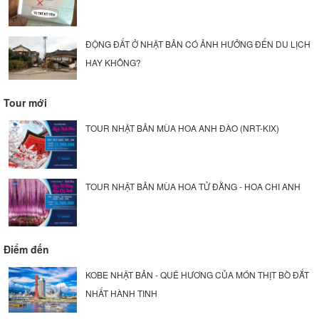
ĐỘNG ĐẤT Ở NHẬT BẢN CÓ ẢNH HƯỞNG ĐẾN DU LỊCH
HAY KHÔNG?
Tour mới
TOUR NHẬT BẢN MÙA HOA ANH ĐÀO (NRT-KIX)
TOUR NHẬT BẢN MÙA HOA TỬ ĐẰNG - HOA CHI ANH
Điểm đến
KOBE NHẬT BẢN - QUÊ HƯƠNG CỦA MÓN THỊT BÒ ĐẮT
NHẤT HÀNH TINH