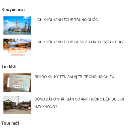
Khuyến mãi
LỊCH KHỞI HÀNH TOUR TRUNG QUỐC
LỊCH KHỞI HÀNH TOUR CHÂU ÂU LINH HOẠT GOEUGO
Tin Mới
RỦI RO KHI KÝ TÊN SAI VỊ TRÍ TRONG HỘ CHIẾU
ĐỘNG ĐẤT Ở NHẬT BẢN CÓ ẢNH HƯỞNG ĐẾN DU LỊCH
HAY KHÔNG?
Tour mới