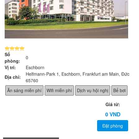
Số
0
phòng:
Vị trí:
Eschborn
Helfmann-Park 1, Eschborn, Frankfurt am Main, Đức,
Địa chỉ:
65760
Ăn sáng miễn phí
Wifi miễn phí
Dịch vụ hội nghị
Bể bơi
Giá từ:
0 VND
Đặt phòng