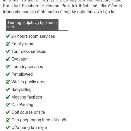
Frankfurt Eschborn Helfmann Park trở thành một địa điểm lý
tưởng cho các gia đình muốn có một kỳ nghỉ thú vị và tiện lợi.
Tiện nghi dịch vụ tại khách
sạn
24 hours room services
Family room
Tour desk services
Evevator
Laundry services
Pet allowed
Wi-fi in public area
Babysitting
Meeting facilities
Car Parking
Golf course onsite
Cho phép mang theo vật nuôi
Cửa hàng lưu niệm