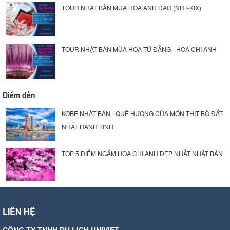
TOUR NHẬT BẢN MÙA HOA ANH ĐÀO (NRT-KIX)
TOUR NHẬT BẢN MÙA HOA TỬ ĐẰNG - HOA CHI ANH
Điểm đến
KOBE NHẬT BẢN - QUÊ HƯƠNG CỦA MÓN THỊT BÒ ĐẮT
NHẤT HÀNH TINH
TOP 5 ĐIỂM NGẮM HOA CHI ANH ĐẸP NHẤT NHẬT BẢN
LIÊN HỆ
CÔNG TY TNHH DU LỊCH UNIVIET