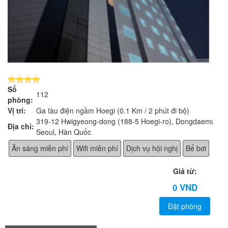
Số
112
phòng:
Vị trí:
Ga tàu điện ngầm Hoegi (0.1 Km / 2 phút đi bộ)
319-12 Hwigyeong-dong (188-5 Hoegi-ro), Dongdaemun,
Địa chỉ:
Seoul, Hàn Quốc
Ăn sáng miễn phí
Wifi miễn phí
Dịch vụ hội nghị
Bể bơi
Giá từ:
0 VND
Đặt phòng