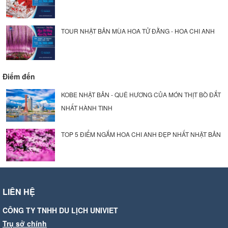
TOUR NHẬT BẢN MÙA HOA TỬ ĐẰNG - HOA CHI ANH
Điểm đến
KOBE NHẬT BẢN - QUÊ HƯƠNG CỦA MÓN THỊT BÒ ĐẮT
NHẤT HÀNH TINH
TOP 5 ĐIỂM NGẮM HOA CHI ANH ĐẸP NHẤT NHẬT BẢN
LIÊN HỆ
CÔNG TY TNHH DU LỊCH UNIVIET
Trụ sở chính