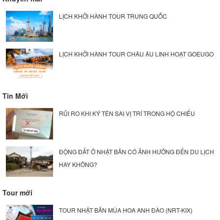
LỊCH KHỞI HÀNH TOUR TRUNG QUỐC
LỊCH KHỞI HÀNH TOUR CHÂU ÂU LINH HOẠT GOEUGO
Tin Mới
RỦI RO KHI KÝ TÊN SAI VỊ TRÍ TRONG HỘ CHIẾU
ĐỘNG ĐẤT Ở NHẬT BẢN CÓ ẢNH HƯỞNG ĐẾN DU LỊCH
HAY KHÔNG?
Tour mới
TOUR NHẬT BẢN MÙA HOA ANH ĐÀO (NRT-KIX)