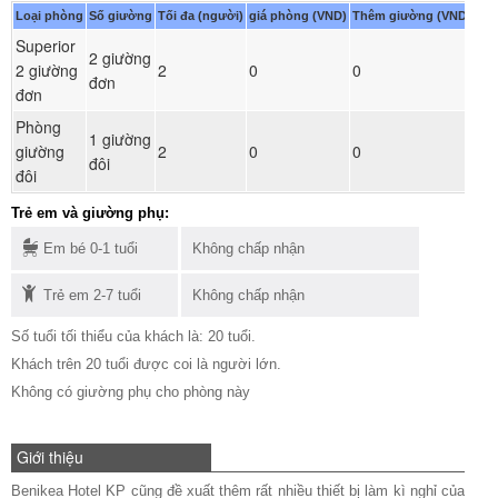
Loại phòng
Số giường
Tối đa (người)
giá phòng (VND)
Thêm giường (VND)
Superior
2 giường
Đ
2 giường
2
0
0
đơn
ph
đơn
Phòng
1 giường
Đ
giường
2
0
0
đôi
ph
đôi
Trẻ em và giường phụ:
Em bé 0-1 tuổi
Không chấp nhận
Trẻ em 2-7 tuổi
Không chấp nhận
Số tuổi tối thiểu của khách là: 20 tuổi.
Khách trên 20 tuổi được coi là người lớn.
Không có giường phụ cho phòng này
Giới thiệu
Benikea Hotel KP cũng đề xuất thêm rất nhiều thiết bị làm kì nghỉ của