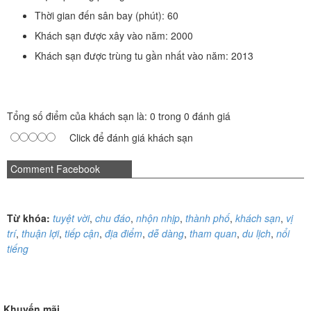
Thời gian đến sân bay (phút): 60
Khách sạn được xây vào năm: 2000
Khách sạn được trùng tu gần nhất vào năm: 2013
Tổng số điểm của khách sạn là: 0 trong 0 đánh giá
Click để đánh giá khách sạn
Comment Facebook
Từ khóa:
tuyệt vời
,
chu đáo
,
nhộn nhịp
,
thành phố
,
khách sạn
,
vị
trí
,
thuận lợi
,
tiếp cận
,
địa điểm
,
dễ dàng
,
tham quan
,
du lịch
,
nổi
tiếng
Khuyến mãi