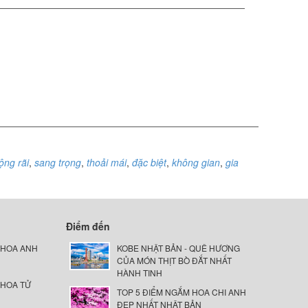
ộng rãi
,
sang trọng
,
thoải mái
,
đặc biệt
,
không gian
,
gia
Điểm đến
 HOA ANH
KOBE NHẬT BẢN - QUÊ HƯƠNG
CỦA MÓN THỊT BÒ ĐẮT NHẤT
HÀNH TINH
 HOA TỬ
TOP 5 ĐIỂM NGẮM HOA CHI ANH
ĐẸP NHẤT NHẬT BẢN