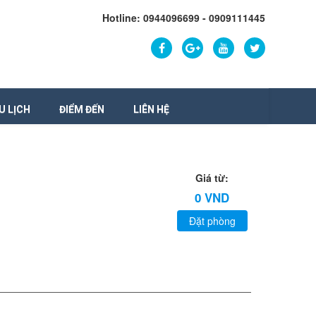
Hotline: 0944096699 - 0909111445
U LỊCH
ĐIỂM ĐẾN
LIÊN HỆ
Giá từ:
0 VND
Đặt phòng