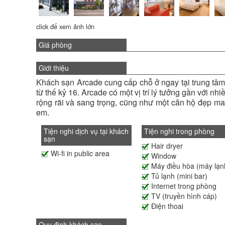
click để xem ảnh lớn
Giá phòng
Giới thiệu
Khách sạn Arcade cung cấp chỗ ở ngay tại trung tâm 
từ thế kỷ 16. Arcade có một vị trí lý tưởng gần với 
rộng rãi và sang trọng, cũng như một căn hộ đẹp ma
em.
Tiện nghi dịch vụ tại khách
Tiện nghi trong phòng
sạn
Hair dryer
Wi-fi in public area
Window
Máy điều hòa (máy lạn
Tủ lạnh (mini bar)
Internet trong phòng
TV (truyền hình cáp)
Điện thoai
Quy định khách sạn