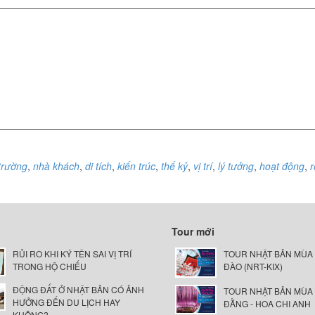
trường
,
nhà khách
,
di tích
,
kiến trúc
,
thế kỷ
,
vị trí
,
lý tưởng
,
hoạt động
,
r
Tour mới
RỦI RO KHI KÝ TÊN SAI VỊ TRÍ
TOUR NHẬT BẢN MÙA
TRONG HỘ CHIẾU
ĐÀO (NRT-KIX)
ĐỘNG ĐẤT Ở NHẬT BẢN CÓ ẢNH
TOUR NHẬT BẢN MÙA
HƯỞNG ĐẾN DU LỊCH HAY
ĐẰNG - HOA CHI ANH
KHÔNG?