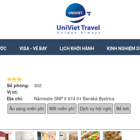
ƯỚC
VISA - VÉ BAY
LỊCH KHỞI HÀNH
KINH NGHIỆM D
Số phòng:
302
Vị trí:
Địa chỉ:
Námestie SNP 5 974 01 Banská Bystrica
Ăn sáng miễn phí
Wifi miễn phí
Dịch vụ hội nghị
Bể bơi