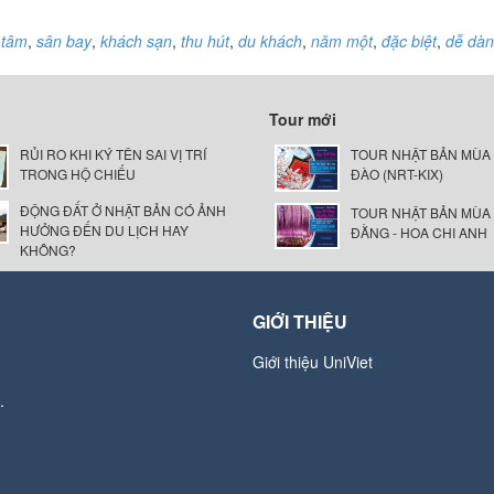
 tâm
,
sân bay
,
khách sạn
,
thu hút
,
du khách
,
năm một
,
đặc biệt
,
dễ dà
Tour mới
RỦI RO KHI KÝ TÊN SAI VỊ TRÍ
TOUR NHẬT BẢN MÙA
TRONG HỘ CHIẾU
ĐÀO (NRT-KIX)
ĐỘNG ĐẤT Ở NHẬT BẢN CÓ ẢNH
TOUR NHẬT BẢN MÙA
HƯỞNG ĐẾN DU LỊCH HAY
ĐẰNG - HOA CHI ANH
KHÔNG?
GIỚI THIỆU
Giới thiệu UniViet
.