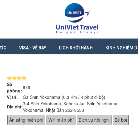
ƯỚC
VISA - VÉ BAY
LỊCH KHỞI HÀNH
KINH NGHIỆM D
Số
876
phòng:
Vị trí:
Ga Shin-Yokohama (0.3 Km / 4 phút đi bộ)
3-4 Shin Yokohama, Kohoku-ku, Shin Yokohama,
Địa chỉ:
Yokohama, Nhật Bản 222-8533
Ăn sáng miễn phí
Wifi miễn phí
Dịch vụ hội nghị
Bể bơi