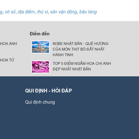
ng
,
vô số
,
địa điểm
,
thú vị
,
sân vận động
,
bảo tàng
Điểm đến
 HOA ANH
KOBE NHẬT BẢN - QUÊ HƯƠNG
CỦA MÓN THỊT BÒ ĐẮT NHẤT
HÀNH TINH
 HOA TỬ
TOP 5 ĐIỂM NGẮM HOA CHI ANH
ĐẸP NHẤT NHẬT BẢN
QUI ĐỊNH - HỎI ĐÁP
Qui định chung