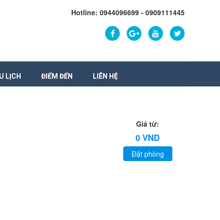
Hotline: 0944096699 - 0909111445
U LỊCH
ĐIỂM ĐẾN
LIÊN HỆ
Giá từ:
0 VND
Đặt phòng