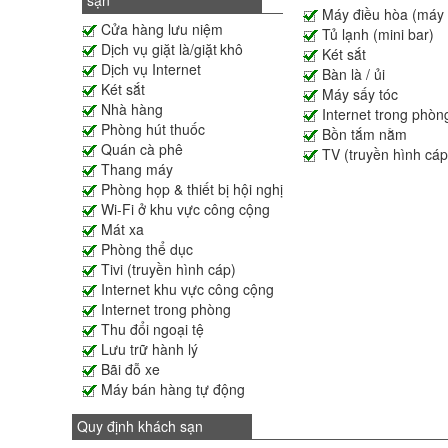
sạn
Máy điều hòa (máy 
Cửa hàng lưu niệm
Tủ lạnh (mini bar)
Dịch vụ giặt là/giặt khô
Két sắt
Dịch vụ Internet
Bàn là / ủi
Két sắt
Máy sấy tóc
Nhà hàng
Internet trong phòn
Phòng hút thuốc
Bồn tắm nằm
Quán cà phê
TV (truyền hình cáp
Thang máy
Phòng họp & thiết bị hội nghị
Wi-Fi ở khu vực công cộng
Mát xa
Phòng thể dục
Tivi (truyền hình cáp)
Internet khu vực công cộng
Internet trong phòng
Thu đổi ngoại tệ
Lưu trữ hành lý
Bãi đỗ xe
Máy bán hàng tự động
Quy định khách sạn