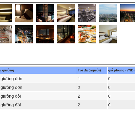
ố giường
Tối đa (người)
giá phòng (VND)
 giường đơn
1
0
 giường đơn
2
0
 giường đôi
2
0
 giường đôi
2
0