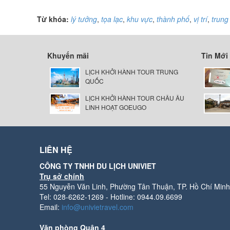
Từ khóa:
lý tưởng
,
tọa lạc
,
khu vực
,
thành phố
,
vị trí
,
trung
Khuyến mãi
Tin Mới
LỊCH KHỞI HÀNH TOUR TRUNG
QUỐC
LỊCH KHỞI HÀNH TOUR CHÂU ÂU
LINH HOẠT GOEUGO
LIÊN HỆ
CÔNG TY TNHH DU LỊCH UNIVIET
Trụ sở chính
55 Nguyễn Văn Linh, Phường Tân Thuận, TP. Hồ Chí Minh
Tel: 028-6262-1269 - Hotline: 0944.09.6699
Email:
info@univietravel.com
Văn phòng Quận 4