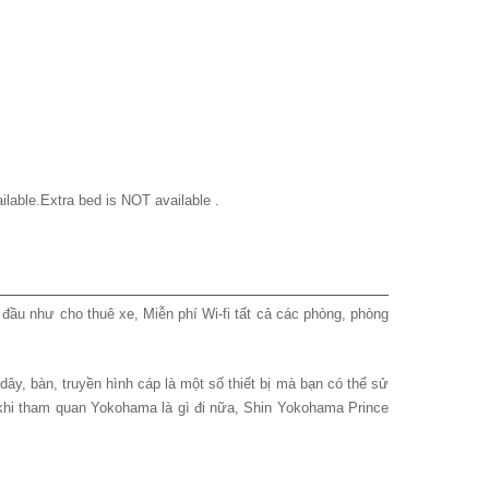
ilable.Extra bed is NOT available .
g đầu như cho thuê xe, Miễn phí Wi-fi tất cả các phòng, phòng
ây, bàn, truyền hình cáp là một số thiết bị mà bạn có thể sử
 khi tham quan Yokohama là gì đi nữa, Shin Yokohama Prince