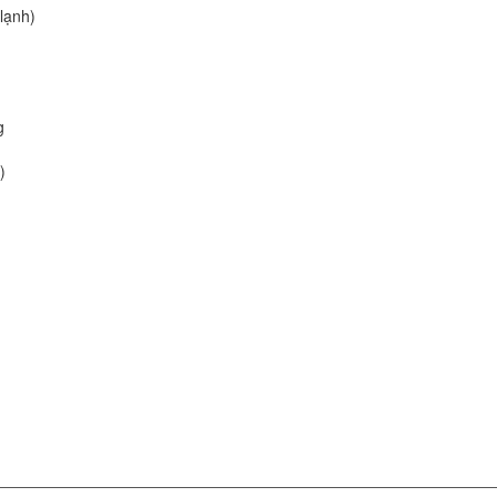
lạnh)
g
)