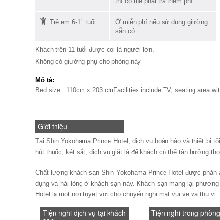
thì có thể phải trả thêm phí.
Trẻ em 6-11 tuổi
Ở miễn phí nếu sử dụng giường
sẵn có.
Khách trên 11 tuổi được coi là người lớn.
Không có giường phụ cho phòng này
Mô tả:
Bed size : 110cm x 203 cmFacilities include TV, seating area wit
Giới thiệu
Tại Shin Yokohama Prince Hotel, dịch vụ hoàn hảo và thiết bị tố
hút thuốc, két sắt, dịch vụ giặt là để khách có thể tận hưởng th
Chất lượng khách sạn Shin Yokohama Prince Hotel được phản ánh 
dụng và hài lòng ở khách sạn này. Khách sạn mang lại phương t
Hotel là một nơi tuyệt vời cho chuyến nghỉ mát vui vẻ và thú vị.
Tiện nghi dịch vụ tại khách
Tiện nghi trong phòng