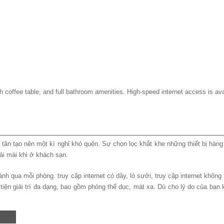
h coffee table, and full bathroom amenities. High-speed internet access is ava
i tân tạo nên một kì nghỉ khó quên. Sự chọn lọc khắt khe những thiết bị hàn
oải mái khi ở khách sạn.
qua mỗi phòng. truy cập internet có dây, lò sưởi, truy cập internet không d
iện giải trí đa dạng, bao gồm phòng thể dục, mát xa. Dù cho lý do của bạn