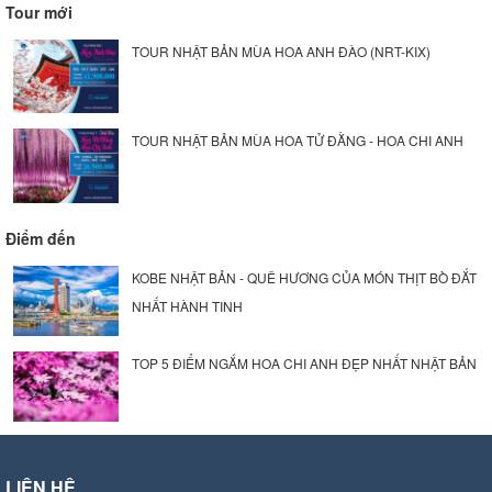
Tour mới
TOUR NHẬT BẢN MÙA HOA ANH ĐÀO (NRT-KIX)
TOUR NHẬT BẢN MÙA HOA TỬ ĐẰNG - HOA CHI ANH
Điểm đến
KOBE NHẬT BẢN - QUÊ HƯƠNG CỦA MÓN THỊT BÒ ĐẮT
NHẤT HÀNH TINH
TOP 5 ĐIỂM NGẮM HOA CHI ANH ĐẸP NHẤT NHẬT BẢN
LIÊN HỆ