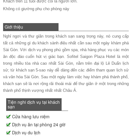
Khách trên 11 tuổi được coi là người lớn.
Không có giường phụ cho phòng này
Giới thiệu
Nghỉ ngơi và thư giãn trong khách sạn sang trọng này, nó cung cấp
tất cả những gì du khách sành điệu nhất cần sau một ngày khám phá
Sài Gòn. Với dịch vụ phong phú gồm spa, nhà hàng phục vụ các món
ăn độc đáo cuốn hút vị giác bạn. Sofitel Saigon Plaza Hotel là một
trong nhiều tòa nhà cao nhất Sài Gòn, nằm trên đại lộ Lê Duẩn lịch
sử; từ khách sạn 5-sao này dễ dàng đến các điểm tham quan lịch sử
và văn hóa Sài Gòn. Sau một ngày làm việc hay khám phá thành phố,
khách sạn sẽ là nơi rộng rãi thoải mái để thư giãn ở một trong những
thành phố thịnh vượng nhất nhất Châu Á.
Tiện nghi dịch vụ tại khách
sạn
Cửa hàng lưu niệm
Dịch vụ ăn tại phòng 24 giờ
Dịch vụ du lịch