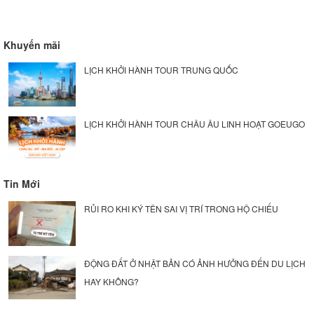
Khuyến mãi
LỊCH KHỞI HÀNH TOUR TRUNG QUỐC
LỊCH KHỞI HÀNH TOUR CHÂU ÂU LINH HOẠT GOEUGO
Tin Mới
RỦI RO KHI KÝ TÊN SAI VỊ TRÍ TRONG HỘ CHIẾU
ĐỘNG ĐẤT Ở NHẬT BẢN CÓ ẢNH HƯỞNG ĐẾN DU LỊCH
HAY KHÔNG?