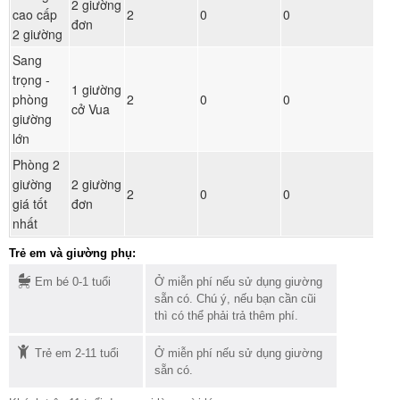
2 giường
Đ
cao cấp
2
0
0
đơn
ph
2 giường
Sang
trọng -
1 giường
Đ
phòng
2
0
0
cở Vua
ph
giường
lớn
Phòng 2
giường
2 giường
Đ
2
0
0
giá tốt
đơn
ph
nhất
Trẻ em và giường phụ:
Em bé 0-1 tuổi
Ở miễn phí nếu sử dụng giường
sẵn có. Chú ý, nếu bạn cần cũi
thì có thể phải trả thêm phí.
Trẻ em 2-11 tuổi
Ở miễn phí nếu sử dụng giường
sẵn có.