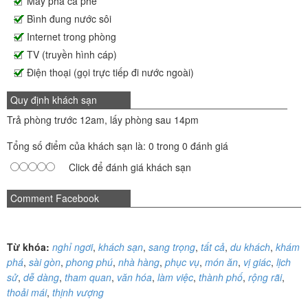
Máy pha cà phê
Bình đung nước sôi
Internet trong phòng
TV (truyền hình cáp)
Điện thoại (gọi trực tiếp đi nước ngoài)
Quy định khách sạn
Trả phòng trước 12am, lấy phòng sau 14pm
Tổng số điểm của khách sạn là: 0 trong 0 đánh giá
Click để đánh giá khách sạn
Comment Facebook
Từ khóa:
nghỉ ngơi
,
khách sạn
,
sang trọng
,
tất cả
,
du khách
,
khám
phá
,
sài gòn
,
phong phú
,
nhà hàng
,
phục vụ
,
món ăn
,
vị giác
,
lịch
sử
,
dễ dàng
,
tham quan
,
văn hóa
,
làm việc
,
thành phố
,
rộng rãi
,
thoải mái
,
thịnh vượng