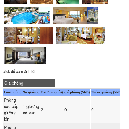
click để xem ảnh lớn
Giá phòng
Loại phòng
Số giường
Tối đa (người)
giá phòng (VND)
Thêm giường (VND)
Phòng
cao cấp
1 giường
Đ
2
0
0
giường
cở Vua
ph
lớn
Phòng