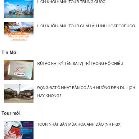
LỊCH KHỞI HÀNH TOUR TRUNG QUỐC
LỊCH KHỞI HÀNH TOUR CHÂU ÂU LINH HOẠT GOEUGO
Tin Mới
RỦI RO KHI KÝ TÊN SAI VỊ TRÍ TRONG HỘ CHIẾU
ĐỘNG ĐẤT Ở NHẬT BẢN CÓ ẢNH HƯỞNG ĐẾN DU LỊCH
HAY KHÔNG?
Tour mới
TOUR NHẬT BẢN MÙA HOA ANH ĐÀO (NRT-KIX)