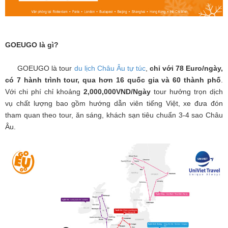
GOEUGO là gì?
GOEUGO là tour
du lịch Châu Âu tự túc
,
chỉ với 78 Euro/ngày,
có 7 hành trình tour, qua hơn 16 quốc gia và 60 thành phố
.
Với chi phí chỉ khoảng
2,000,000VND/Ngày
tour hưởng trọn dịch
vụ chất lượng bao gồm hướng dẫn viên tiếng Việt, xe đưa đón
tham quan theo tour, ăn sáng, khách sạn tiêu chuẩn 3-4 sao Châu
Âu.