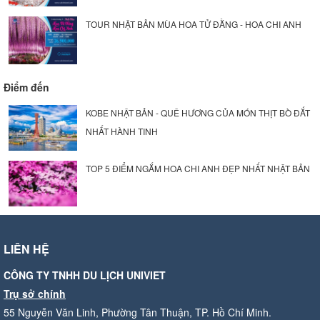
TOUR NHẬT BẢN MÙA HOA TỬ ĐẰNG - HOA CHI ANH
Điểm đến
KOBE NHẬT BẢN - QUÊ HƯƠNG CỦA MÓN THỊT BÒ ĐẮT
NHẤT HÀNH TINH
TOP 5 ĐIỂM NGẮM HOA CHI ANH ĐẸP NHẤT NHẬT BẢN
LIÊN HỆ
CÔNG TY TNHH DU LỊCH UNIVIET
Trụ sở chính
55 Nguyễn Văn Linh, Phường Tân Thuận, TP. Hồ Chí Minh.