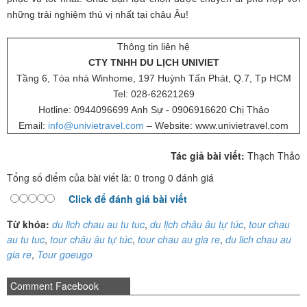
những trải nghiệm thú vị nhất tại châu Âu!
Thông tin liên hệ
CTY TNHH DU LỊCH UNIVIET
Tầng 6, Tòa nhà Winhome, 197 Huỳnh Tấn Phát, Q.7, Tp HCM
Tel: 028-62621269
Hotline: 0944096699 Anh Sự - 0906916620 Chị Thảo
Email:
info@univietravel.com
– Website: www.univietravel.com
Tác giả bài viết:
Thạch Thảo
Tổng số điểm của bài viết là: 0 trong 0 đánh giá
Click để đánh giá bài viết
Từ khóa:
du lich chau au tu tuc
,
du lịch châu âu tự túc
,
tour chau
au tu tuc
,
tour châu âu tự túc
,
tour chau au gia re
,
du lich chau au
gia re
,
Tour goeugo
Comment Facebook