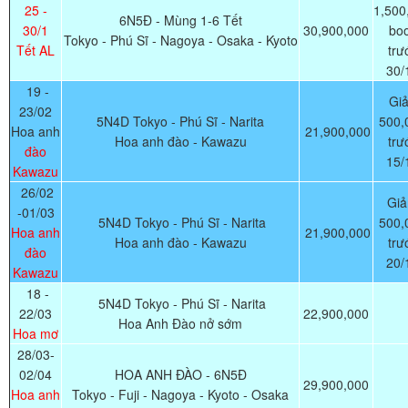
25 -
1,500
6N5Đ - Mùng 1-6 Tết
30/1
30,900,000
bo
Tokyo - Phú Sĩ - Nagoya - Osaka - Kyoto
Tết AL
trư
30/
19 -
Gi
23/02
5N4D Tokyo - Phú Sĩ - Narita
500,
Hoa anh
21,900,000
Hoa anh đào - Kawazu
trư
đào
15/
Kawazu
26/02
Gi
-01/03
5N4D Tokyo - Phú Sĩ - Narita
500,
Hoa anh
21,900,000
Hoa anh đào - Kawazu
trư
đào
20/
Kawazu
18 -
5N4D Tokyo - Phú Sĩ - Narita
22/03
22,900,000
Hoa Anh Đào nở sớm
Hoa mơ
28/03-
02/04
HOA ANH ĐÀO - 6N5Đ
29,900,000
Hoa anh
Tokyo - Fuji - Nagoya - Kyoto - Osaka