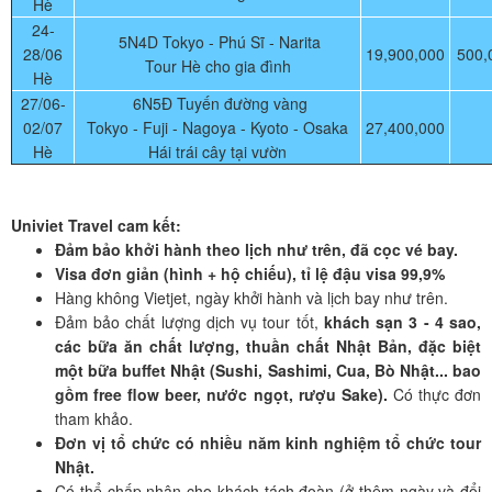
Hè
24-
5N4D Tokyo - Phú Sĩ - Narita
28/06
19,900,000
500,
Tour Hè cho gia đình
Hè
27/06-
6N5Đ Tuyến đường vàng
02/07
Tokyo - Fuji - Nagoya - Kyoto - Osaka
27,400,000
Hè
Hái trái cây tại vườn
Univiet Travel cam kết:
Đảm bảo khởi hành theo lịch như trên, đã cọc vé bay.
Visa đơn giản (hình + hộ chiếu), tỉ lệ đậu visa 99,9%
Hàng không Vietjet, ngày khởi hành và lịch bay như trên.
Đảm bảo chất lượng dịch vụ tour tốt,
khách sạn 3 - 4 sao,
các bữa ăn chất lượng, thuần chất Nhật Bản, đặc biệt
một bữa buffet Nhật (Sushi, Sashimi, Cua, Bò Nhật... bao
gồm free flow beer, nước ngọt, rượu Sake).
Có thực đơn
tham khảo.
Đơn vị tổ chức có nhiều năm kinh nghiệm tổ chức tour
Nhật.
Có thể chấp nhận cho khách tách đoàn (ở thêm ngày và đổi