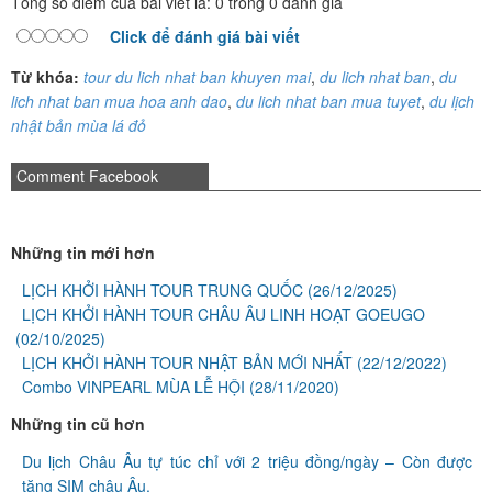
Tổng số điểm của bài viết là: 0 trong 0 đánh giá
Click để đánh giá bài viết
Từ khóa:
tour du lich nhat ban khuyen mai
,
du lich nhat ban
,
du
lich nhat ban mua hoa anh dao
,
du lich nhat ban mua tuyet
,
du lịch
nhật bản mùa lá đỏ
Comment Facebook
Những tin mới hơn
LỊCH KHỞI HÀNH TOUR TRUNG QUỐC
(26/12/2025)
LỊCH KHỞI HÀNH TOUR CHÂU ÂU LINH HOẠT GOEUGO
(02/10/2025)
LỊCH KHỞI HÀNH TOUR NHẬT BẢN MỚI NHẤT
(22/12/2022)
Combo VINPEARL MÙA LỄ HỘI
(28/11/2020)
Những tin cũ hơn
Du lịch Châu Âu tự túc chỉ với 2 triệu đồng/ngày – Còn được
tặng SIM châu Âu.