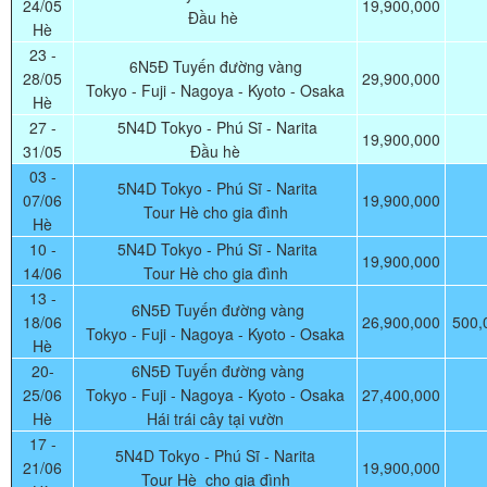
24/05
19,900,000
Đầu hè
Hè
23 -
6N5Đ Tuyến đường vàng
28/05
29,900,000
Tokyo - Fuji - Nagoya - Kyoto - Osaka
Hè
27 -
5N4D Tokyo - Phú Sĩ - Narita
19,900,000
31/05
Đầu hè
03 -
5N4D Tokyo - Phú Sĩ - Narita
07/06
19,900,000
Tour Hè cho gia đình
Hè
10 -
5N4D Tokyo - Phú Sĩ - Narita
19,900,000
14/06
Tour Hè cho gia đình
13 -
6N5Đ Tuyến đường vàng
18/06
26,900,000
500,
Tokyo - Fuji - Nagoya - Kyoto - Osaka
Hè
20-
6N5Đ Tuyến đường vàng
25/06
Tokyo - Fuji - Nagoya - Kyoto - Osaka
27,400,000
Hè
Hái trái cây tại vườn
17 -
5N4D Tokyo - Phú Sĩ - Narita
21/06
19,900,000
Tour Hè cho gia đình