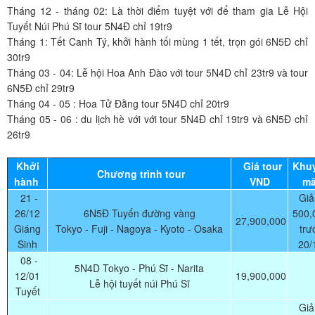
Tháng 12 - tháng 02: Là thời điểm tuyệt với để tham gia Lễ Hội
Tuyết Núi Phú Sĩ tour 5N4Đ chỉ 19tr9
Tháng 1: Tết Canh Tý, khởi hành tối mùng 1 tết, trọn gói 6N5Đ chỉ
30tr9
Tháng 03 - 04: Lễ hội Hoa Anh Đào với tour 5N4D chỉ 23tr9 và tour
6N5Đ chỉ 29tr9
Tháng 04 - 05 : Hoa Tử Đằng tour 5N4D chỉ 20tr9
Tháng 05 - 06 : du lịch hè với với tour 5N4Đ chỉ 19tr9 và 6N5Đ chỉ
26tr9
Khởi
Giá tour
Khu
Chương trình tour
hành
VND
mã
21 -
Gi
26/12
6N5Đ Tuyến đường vàng
500,
27,900,000
Giáng
Tokyo - Fuji - Nagoya - Kyoto - Osaka
trư
Sinh
20/
08 -
5N4D Tokyo - Phú Sĩ - Narita
12/01
19,900,000
Lễ hội tuyết núi Phú Sĩ
Tuyết
Gi