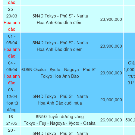
đào
25 -
29/03
5N4D Tokyo - Phú Sĩ - Narita
23,900,000
Hoa anh
Hoa Anh Đào đỉnh điểm
đào
01 -
05/04
5N4D Tokyo - Phú Sĩ - Narita
23,900,000
Hoa anh
Hoa Anh Đào đỉnh điểm
đào
04 -
Gi
09/04
6D5N Osaka - Kyoto - Nagoya - Phú Sĩ -
1,000
29,900,000
Hoa anh
Tokyo Hoa Anh Đào
trư
đào
31/
08 -
12/04
5N4D Tokyo - Phú Sĩ - Narita
20,900,000
Hoa tử
Hoa Anh Đào cuối mùa
đằng
16 -
6N5Đ Tuyến đường vàng
26,900,000
500,
21/05
Tokyo - Fuji - Nagoya - Kyoto - Osaka
20 -
5N4D Tokyo - Phú Sĩ - Narita