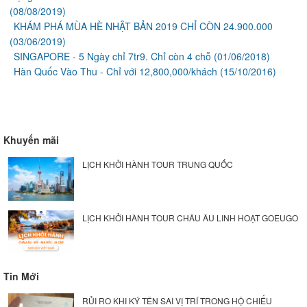
(08/08/2019)
KHÁM PHÁ MÙA HÈ NHẬT BẢN 2019 CHỈ CÒN 24.900.000
(03/06/2019)
SINGAPORE - 5 Ngày chỉ 7tr9. Chỉ còn 4 chỗ
(01/06/2018)
Hàn Quốc Vào Thu - Chỉ với 12,800,000/khách
(15/10/2016)
Khuyến mãi
LỊCH KHỞI HÀNH TOUR TRUNG QUỐC
LỊCH KHỞI HÀNH TOUR CHÂU ÂU LINH HOẠT GOEUGO
Tin Mới
RỦI RO KHI KÝ TÊN SAI VỊ TRÍ TRONG HỘ CHIẾU