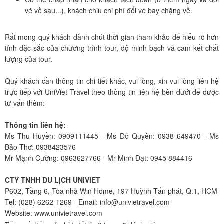
vé về sau...), khách chịu chi phí đổi vé bay chặng về.
Rất mong quý khách dành chút thời gian tham khảo để hiểu rõ hơn
tính đặc sắc của chương trình tour, độ minh bạch và cam kết chất
lượng của tour.
Quý khách cần thông tin chi tiết khác, vui lòng, xin vui lòng liên hệ
trực tiếp với UniViet Travel theo thông tin liên hệ bên dưới để được
tư vấn thêm:
Thông tin liên hệ:
Ms Thu Huyền: 0909111445 - Ms Đỗ Quyên: 0938 649470 - Ms
Bảo Thơ: 0938423576
Mr Mạnh Cường: 0963627766 - Mr Minh Đạt: 0945 884416
CTY TNHH DU LỊCH UNIVIET
P602, Tầng 6, Tòa nhà Win Home, 197 Huỳnh Tấn phát, Q.1, HCM
Tel: (028) 6262-1269 - Email: info@univietravel.com
Website: www.univietravel.com