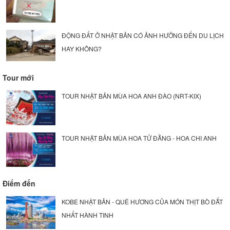
ĐỘNG ĐẤT Ở NHẬT BẢN CÓ ẢNH HƯỞNG ĐẾN DU LỊCH
HAY KHÔNG?
Tour mới
TOUR NHẬT BẢN MÙA HOA ANH ĐÀO (NRT-KIX)
TOUR NHẬT BẢN MÙA HOA TỬ ĐẰNG - HOA CHI ANH
Điểm đến
KOBE NHẬT BẢN - QUÊ HƯƠNG CỦA MÓN THỊT BÒ ĐẮT
NHẤT HÀNH TINH