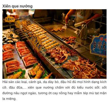
Xiên que nướng
Hải sản các loại, cánh gà, dạ dày bò, đậu hũ đủ mọi hình dạng kích
cỡ, đậu đũa,... xiên que nướng chấm với đủ kiểu nước sốt: sốt
đường nâu ngọt ngào, tương ớt cay nồng hay mắm tép mù tạt mặn
lạ miệng.