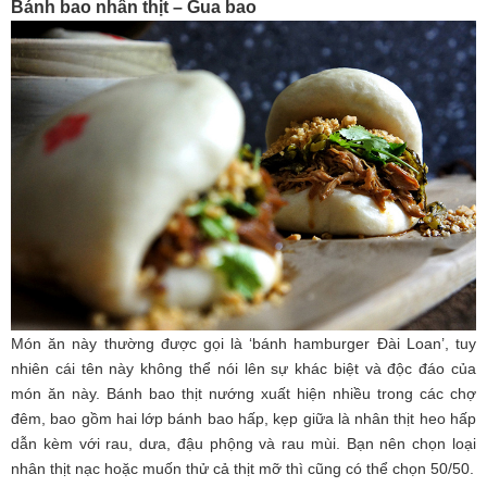
Bánh bao nhân thịt – Gua bao
Món ăn này thường được gọi là ‘bánh hamburger Đài Loan’, tuy
nhiên cái tên này không thể nói lên sự khác biệt và độc đáo của
món ăn này. Bánh bao thịt nướng xuất hiện nhiều trong các chợ
đêm, bao gồm hai lớp bánh bao hấp, kẹp giữa là nhân thịt heo hấp
dẫn kèm với rau, dưa, đậu phộng và rau mùi. Bạn nên chọn loại
nhân thịt nạc hoặc muốn thử cả thịt mỡ thì cũng có thể chọn 50/50.