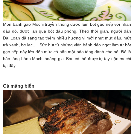
Món bánh gạo Mochi truyền thống được làm bột gạo nếp với nhân
đậu đỏ, được lăn qua bột đậu phộng. Theo thời gian, người dân
Đài Loan đã sáng tạo thêm nhiều hương vị mới như: mứt dâu, mứt
trà xanh, bơ lạc… Sức hút từ những viên bánh dẻo ngọt làm từ bột
gạo nếp này lớn đến mức có hẳn một bảo tàng dành cho nó. Đó là
bảo tàng bánh Mochi hoàng gia. Bạn có thể được tự tay nặn mochi
tại đây.
Cá măng biển