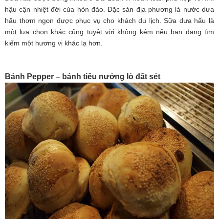
hậu cận nhiệt đới của hòn đảo. Đặc sản địa phương là nước dưa
hấu thơm ngon được phục vụ cho khách du lịch. Sữa dưa hấu là
một lựa chọn khác cũng tuyệt vời không kém nếu bạn đang tìm
kiếm một hương vị khác lạ hơn.
Bánh Pepper – bánh tiêu nướng lò đất sét