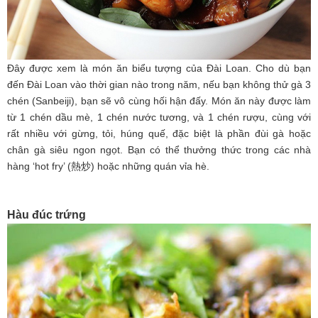
Đây được xem là món ăn biểu tượng của Đài Loan. Cho dù bạn
đến Đài Loan vào thời gian nào trong năm, nếu bạn không thử gà 3
chén (Sanbeiji), bạn sẽ vô cùng hối hận đấy. Món ăn này được làm
từ 1 chén dầu mè, 1 chén nước tương, và 1 chén rượu, cùng với
rất nhiều với gừng, tỏi, húng quế, đặc biệt là phần đùi gà hoặc
chân gà siêu ngon ngọt. Bạn có thể thưởng thức trong các nhà
hàng ‘hot fry’ (熱炒) hoặc những quán vỉa hè.
Hàu đúc trứng