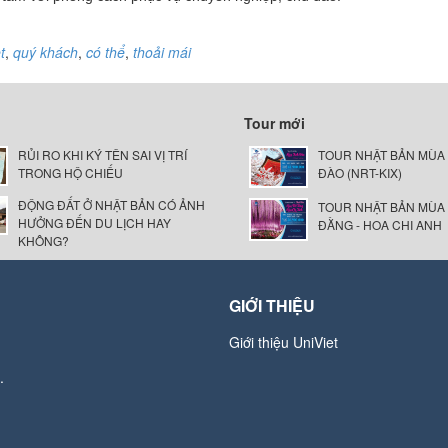
t
,
quý khách
,
có thể
,
thoải mái
Tour mới
RỦI RO KHI KÝ TÊN SAI VỊ TRÍ
TOUR NHẬT BẢN MÙA
TRONG HỘ CHIẾU
ĐÀO (NRT-KIX)
ĐỘNG ĐẤT Ở NHẬT BẢN CÓ ẢNH
TOUR NHẬT BẢN MÙA
HƯỞNG ĐẾN DU LỊCH HAY
ĐẰNG - HOA CHI ANH
KHÔNG?
GIỚI THIỆU
Giới thiệu UniViet
.