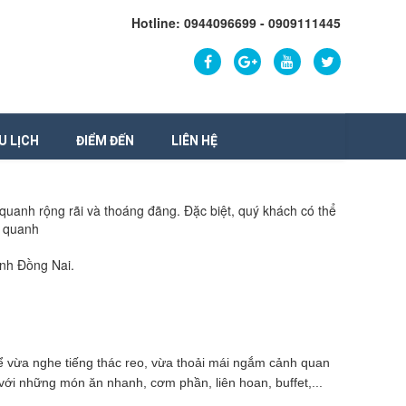
Hotline: 0944096699 - 0909111445
U LỊCH
ĐIỂM ĐẾN
LIÊN HỆ
quanh rộng rãi và thoáng đãng. Đặc biệt, quý khách có thể
g quanh
̉nh Đồng Nai.
ể vừa nghe tiếng thác reo, vừa thoải mái ngắm cảnh quan
ới những món ăn nhanh, cơm phần, liên hoan, buffet,...