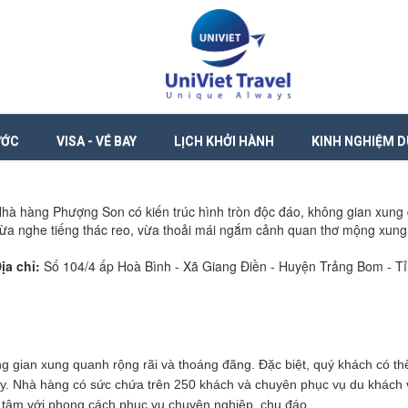
ƯỚC
VISA - VÉ BAY
LỊCH KHỞI HÀNH
KINH NGHIỆM D
hà hàng Phượng Son có kiến trúc hình tròn độc đáo, không gian xung 
ừa nghe tiếng thác reo, vừa thoải mái ngắm cảnh quan thơ mộng xun
ịa chỉ:
Số 104/4 ấp Hoà Bình - Xã Giang Điền - Huyện Trảng Bom - Ti
g gian xung quanh rộng rãi và thoáng đãng. Đặc biệt, quý khách có th
y. Nhà hàng có sức chứa trên 250 khách và chuyên phục vụ du khách v
tâm với phong cách phục vụ chuyên nghiệp, chu đáo.