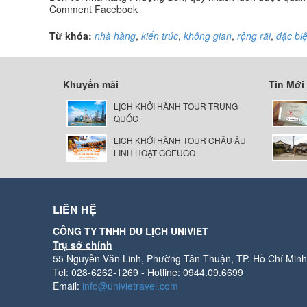
Comment Facebook
Từ khóa:
nhà hàng
,
kiến trúc
,
không gian
,
rộng rãi
,
đặc biệ
Khuyến mãi
Tin Mới
LỊCH KHỞI HÀNH TOUR TRUNG
QUỐC
LỊCH KHỞI HÀNH TOUR CHÂU ÂU
LINH HOẠT GOEUGO
LIÊN HỆ
CÔNG TY TNHH DU LỊCH UNIVIET
Trụ sở chính
55 Nguyễn Văn Linh, Phường Tân Thuận, TP. Hồ Chí Minh
Tel: 028-6262-1269 - Hotline: 0944.09.6699
Email:
info@univietravel.com