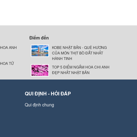
Điểm đến
 HOA ANH
KOBE NHẬT BẢN - QUÊ HƯƠNG
CỦA MÓN THỊT BÒ ĐẮT NHẤT
HÀNH TINH
 HOA TỬ
TOP 5 ĐIỂM NGẮM HOA CHI ANH
ĐẸP NHẤT NHẬT BẢN
QUI ĐỊNH - HỎI ĐÁP
Qui định chung