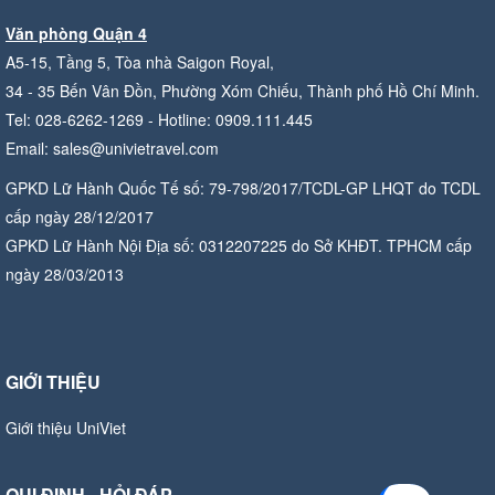
Văn phòng Quận 4
A5-15, Tầng 5, Tòa nhà Saigon Royal,
34 - 35 Bến Vân Đồn, Phường Xóm Chiếu, Thành phố Hồ Chí Minh.
Tel: 028-6262-1269 - Hotline: 0909.111.445
Email: sales@univietravel.com
GPKD Lữ Hành Quốc Tế số: 79-798/2017/TCDL-GP LHQT do TCDL
cấp ngày 28/12/2017
GPKD Lữ Hành Nội Địa số: 0312207225 do Sở KHĐT. TPHCM cấp
ngày 28/03/2013
GIỚI THIỆU
Giới thiệu UniViet
QUI ĐỊNH - HỎI ĐÁP