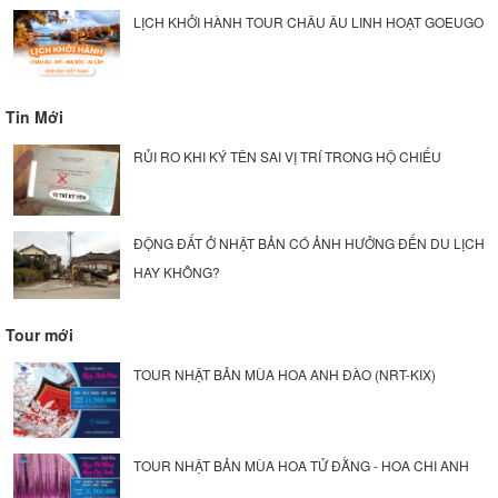
LỊCH KHỞI HÀNH TOUR CHÂU ÂU LINH HOẠT GOEUGO
Tin Mới
RỦI RO KHI KÝ TÊN SAI VỊ TRÍ TRONG HỘ CHIẾU
ĐỘNG ĐẤT Ở NHẬT BẢN CÓ ẢNH HƯỞNG ĐẾN DU LỊCH
HAY KHÔNG?
Tour mới
TOUR NHẬT BẢN MÙA HOA ANH ĐÀO (NRT-KIX)
TOUR NHẬT BẢN MÙA HOA TỬ ĐẰNG - HOA CHI ANH