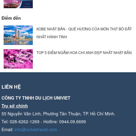
Điểm đến
KOBE NHẬT BẢN - QUÊ HƯƠNG CỦA MÓN THỊT BÒ ĐẮT
NHẤT HÀNH TINH
TOP 5 ĐIỂM NGẮM HOA CHI ANH ĐẸP NHẤT NHẬT BẢN
LIÊN HỆ
CÔNG TY TNHH DU LỊCH UNIVIET
Trụ sở chính
55 Nguyễn Văn Linh, Phường Tân Thuận, TP. Hồ Chí Minh.
Tel: 028-6262-1269 - Hotline: 0944.09.6699
Email:
info@univietravel.com