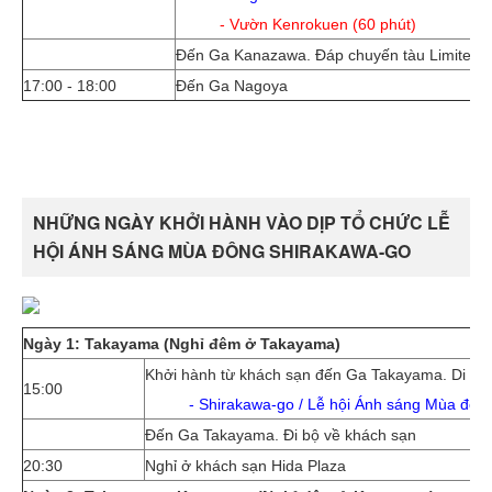
- Vườn Kenrokuen (60 phút)
Đến Ga Kanazawa. Đáp chuyến tàu Limited Ex
17:00 - 18:00
Đến Ga Nagoya
NHỮNG NGÀY KHỞI HÀNH VÀO DỊP TỔ CHỨC LỄ
HỘI ÁNH SÁNG MÙA ĐÔNG SHIRAKAWA-GO
Ngày 1: Takayama (Nghỉ đêm ở Takayama)
Khởi hành từ khách sạn đến Ga Takayama. Di ch
15:00
- Shirakawa-go / Lễ hội Ánh sáng Mùa đông
Đến Ga Takayama. Đi bộ về khách sạn
20:30
Nghỉ ở khách sạn Hida Plaza