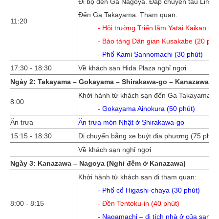
Đi bộ đến Ga Nagoya. Đáp chuyến tàu Limite
Đến Ga Takayama. Tham quan:
11:20
- Hội trường Triển lãm Yatai Kaikan (30
- Bảo tàng Dân gian Kusakabe (20 phú
- Phố Kami Sannomachi (30 phút)
17:30 - 18:30
Về khách sạn Hida Plaza nghỉ ngơi
Ngày 2: Takayama – Gokayama – Shirakawa-go – Kanazawa (
Khởi hành từ khách sạn đến Ga Takayama. D
8:00
- Gokayama Ainokura (50 phút)
Ăn trưa
Ăn trưa món Nhật ở Shirakawa-go
15:15 - 18:30
Di chuyển bằng xe buýt địa phương (75 phú
Về khách sạn nghỉ ngơi
Ngày 3: Kanazawa – Nagoya (Nghỉ đêm ở Kanazawa)
Khởi hành từ khách sạn đi tham quan:​
- Phố cổ Higashi-chaya (30 phút)
8:00 - 8:15
- Ðền Tentoku-in (40 phút)
- Nagamachi – di tích nhà ở của samur