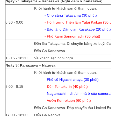
Ngày 2: Takayama – Kanazawa (Nghỉ đêm ở Kanazawa)
Khởi hành từ khách sạn đi tham quan:
- Chợ sáng Takayama (30 phút)
8:30 - 9:00
- Hội trường Triển lãm Yatai Kaikan (30 phú
- Bảo tàng Dân gian Kusakabe (20 phút)
- Phố Kami Sannomachi (30 phút)
Đến Ga Takayama. Di chuyển bằng xe buýt địa p
Đến Ga Kanazawa.
15:15 - 18:30
Về khách sạn nghỉ ngơi
Ngày 3: Kanazawa – Nagoya
Khởi hành từ khách sạn đi tham quan:​
- Phố cổ Higashi-chaya (30 phút)
8:00 - 8:15
- Ðền Tentoku-in (40 phút)
- Nagamachi – di tích nhà ở của samurai (3
- Vườn Kenrokuen (60 phút)
Đến Ga Kanazawa. Đáp chuyến tàu Limited Expres
17:00 - 18:00
Đến Ga Nagoya