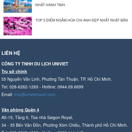
NHẤT HÀNH TINH
TOP 5 ĐIỂM NGẮM HOA CHI ANH ĐẸP NHẤT NHẬT BẢN
LIÊN HỆ
CÔNG TY TNHH DU LỊCH UNIVIET
Trụ sở chính
55 Nguyễn Văn Linh, Phường Tân Thuận, TP. Hồ Chí Minh.
Tel: 028-6262-1269 - Hotline: 0944.09.6699
Email:
info@univietravel.com
Văn phòng Quận 4
A5-15, Tầng 5, Tòa nhà Saigon Royal,
34 - 35 Bến Vân Đồn, Phường Xóm Chiếu, Thành phố Hồ Chí Minh.