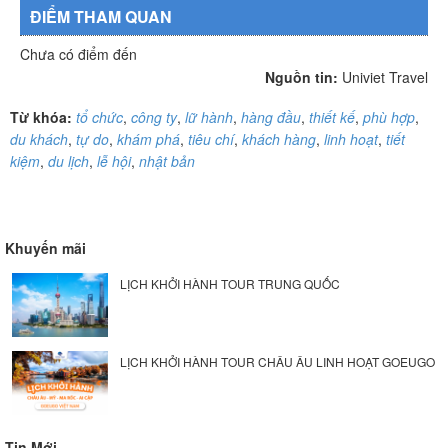
ĐIỂM THAM QUAN
Chưa có điểm đến
Nguồn tin:
Univiet Travel
Từ khóa:
tổ chức
,
công ty
,
lữ hành
,
hàng đầu
,
thiết kế
,
phù hợp
,
du khách
,
tự do
,
khám phá
,
tiêu chí
,
khách hàng
,
linh hoạt
,
tiết
kiệm
,
du lịch
,
lễ hội
,
nhật bản
Khuyến mãi
LỊCH KHỞI HÀNH TOUR TRUNG QUỐC
LỊCH KHỞI HÀNH TOUR CHÂU ÂU LINH HOẠT GOEUGO
Tin Mới