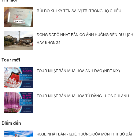
RỦI RO KHI KÝ TÊN SAI VỊ TRÍ TRONG HỘ CHIẾU
ĐỘNG ĐẤT Ở NHẬT BẢN CÓ ẢNH HƯỞNG ĐẾN DU LỊCH
HAY KHÔNG?
Tour mới
TOUR NHẬT BẢN MÙA HOA ANH ĐÀO (NRT-KIX)
TOUR NHẬT BẢN MÙA HOA TỬ ĐẰNG - HOA CHI ANH
Điểm đến
KOBE NHẬT BẢN - QUÊ HƯƠNG CỦA MÓN THỊT BÒ ĐẮT