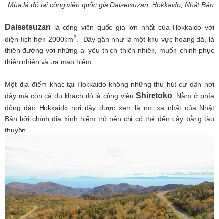
Mùa lá đỏ tại công viên quốc gia Daisetsuzan, Hokkaido, Nhật Bản
Daisetsuzan
là công viên quốc gia lớn nhất của Hokkaido với
2
diện tích hơn 2000km
. Đây gần như là một khu vực hoang dã, là
thiên đường với những ai yêu thích thiên nhiên, muốn chinh phục
thiên nhiên và ưa mạo hiểm.
Một địa điểm khác tại Hokkaido không những thu hút cư dân nơi
Shiretoko
đây mà còn cả du khách đó là công viên
. Nằm ở phía
đông đảo Hokkaido nơi đây được xem là nơi xa nhất của Nhật
Bản bởi chính địa hình hiểm trở nên chỉ có thể đến đây bằng tàu
thuyền.