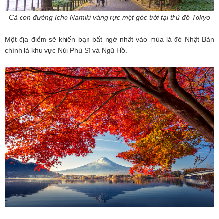
Cả con đường Icho Namiki vàng rực một góc trời tại thủ đô Tokyo
Một địa điểm sẽ khiến bạn bất ngờ nhất vào mùa lá đỏ Nhật Bản
chính là khu vực Núi Phú Sĩ và Ngũ Hồ.