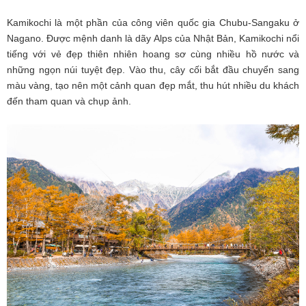
Kamikochi là một phần của công viên quốc gia Chubu-Sangaku ở
Nagano. Được mệnh danh là dãy Alps của Nhật Bản, Kamikochi nổi
tiếng với vẻ đẹp thiên nhiên hoang sơ cùng nhiều hồ nước và
những ngọn núi tuyệt đẹp. Vào thu, cây cối bắt đầu chuyển sang
màu vàng, tạo nên một cảnh quan đẹp mắt, thu hút nhiều du khách
đến tham quan và chụp ảnh.