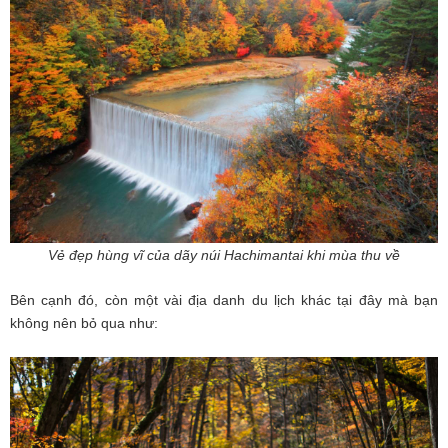
Vẻ đẹp hùng vĩ của dãy núi Hachimantai khi mùa thu về
Bên cạnh đó, còn một vài địa danh du lịch khác tại đây mà bạn
không nên bỏ qua như: