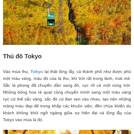
Thủ đô Tokyo
Vào mùa thu,
Tokyo
lại thật lộng lẫy, cả thành phố như được phủ
một màu vàng, màu đỏ của lá thu, khí trời rất trong lành, mát mẻ.
Sắc lá phong đã chuyển dần sang đỏ, rực rỡ cả một vùng trời.
Những bông hoa rẻ quạt cũng chuyển mình sang một màu vàng
rực cứ thế sắc vàng, sắc đỏ cứ đan xen vào nhau, tạo nên những
mảng màu đẹp đẽ trong khắp các khuôn viên, đền chùa khiến du
khách không khỏi ngỡ ngàng giữa sự hiện đại và lộng lẫy của
Tokyo vào mùa lá đỏ.