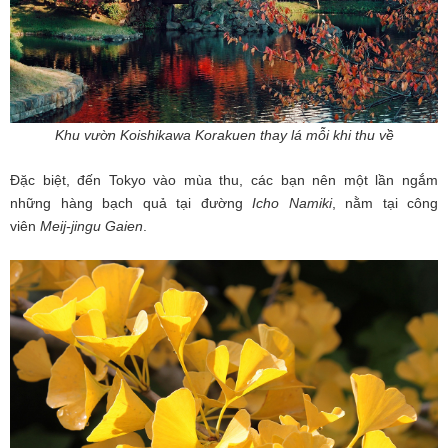
Khu vườn Koishikawa Korakuen thay lá mỗi khi thu về
Đặc biệt, đến Tokyo vào mùa thu, các bạn nên một lần ngắm
những hàng bạch quả tại đường
Icho Namiki
, nằm tại công
viên
Meij-jingu Gaien
.