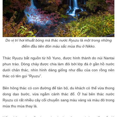
Do vị trí hơi khuất bóng mà thác nước Ryuzu là một trong những
điểm đầu tiên đón màu sắc mùa thu ở Nikko.
Thác Ryuzu bắt nguồn từ hồ Yuno, được hình thành do núi Nantai
phun trào. Dòng chảy được chia làm đôi bởi lớp đá ở gần hồ nước
dưới chân thác, nhìn hình dáng giống như đầu của con rồng nên
thác có tên gọi “Ryuzu”.
Bên hông thác có con đường để tản bộ, du khách có thể vừa thong
dong dạo bước, vừa ngắm cảnh thác đổ. Ở hai bên thác nước
Ryuzu có rất nhiều cây cối chuyển sang màu vàng và màu đỏ trong
mùa thu mùa thay lá.