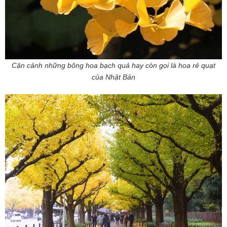
Cận cảnh những bông hoa bạch quả hay còn gọi là hoa rẻ quạt
của Nhật Bản