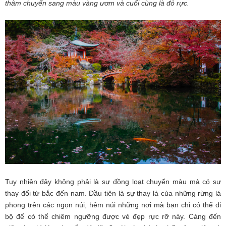
thẫm chuyển sang màu vàng ươm và cuối cùng là đỏ rực.
Tuy nhiên đây không phải là sự đồng loạt chuyển màu mà có sự
thay đổi từ bắc đến nam. Đầu tiên là sự thay lá của những rừng lá
phong trên các ngọn núi, hẻm núi những nơi mà bạn chỉ có thể đi
bộ để có thể chiêm ngưỡng được vẻ đẹp rực rỡ này. Càng đến