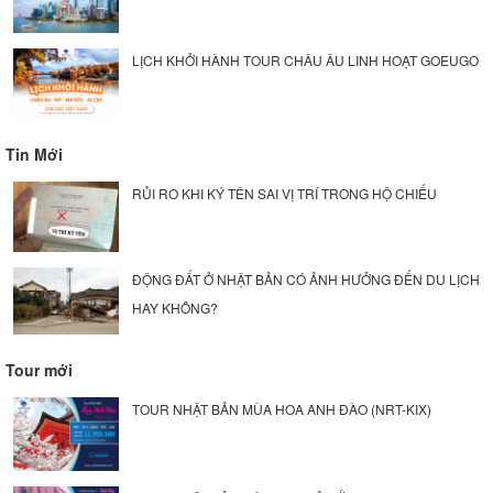
LỊCH KHỞI HÀNH TOUR CHÂU ÂU LINH HOẠT GOEUGO
Tin Mới
RỦI RO KHI KÝ TÊN SAI VỊ TRÍ TRONG HỘ CHIẾU
ĐỘNG ĐẤT Ở NHẬT BẢN CÓ ẢNH HƯỞNG ĐẾN DU LỊCH
HAY KHÔNG?
Tour mới
TOUR NHẬT BẢN MÙA HOA ANH ĐÀO (NRT-KIX)