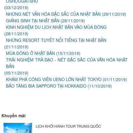
OSHOUGATSHU
(03/12/2019)
NHỮNG NÉT VĂN HÓA ĐẶC SẮC CỦA NHẬT BẢN
(29/11/2019)
GIÁNG SINH TẠI NHẬT BẢN
(28/11/2019)
KINH NGHIỆM DU LỊCH NHẬT BẢN VÀO MÙA ĐÔNG
(28/11/2019)
NHỮNG RESORT TUYẾT NỔI TIẾNG TẠI NHẬT BẢN
(21/11/2019)
MÙA ĐÔNG Ở NHẬT BẢN
(15/11/2019)
TRẢI NGHIỆM TRÀ ĐẠO - NÉT ĐẶC SĂC CỦA VĂN HÓA NHẬT
BẢN
(05/11/2019)
KHÁM PHÁ CÔNG VIÊN UENO LỚN NHẤT TOKYO
(01/11/2019)
BẢO TÀNG BIA SAPPORO TẠI HOKKAIDO
(11/10/2019)
Khuyến mãi
LỊCH KHỞI HÀNH TOUR TRUNG QUỐC