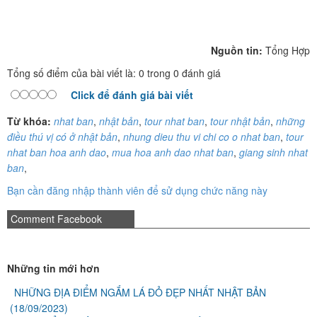
Nguồn tin:
Tổng Hợp
Tổng số điểm của bài viết là: 0 trong 0 đánh giá
Click để đánh giá bài viết
Từ khóa:
nhat ban
,
nhật bản
,
tour nhat ban
,
tour nhật bản
,
những
điều thú vị có ở nhật bản
,
nhung dieu thu vi chi co o nhat ban
,
tour
nhat ban hoa anh dao
,
mua hoa anh dao nhat ban
,
giang sinh nhat
ban
,
Bạn cần đăng nhập thành viên để sử dụng chức năng này
Comment Facebook
Những tin mới hơn
NHỮNG ĐỊA ĐIỂM NGẮM LÁ ĐỎ ĐẸP NHẤT NHẬT BẢN
(18/09/2023)