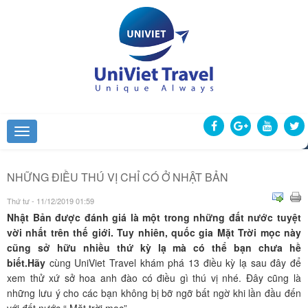
NHỮNG ĐIỀU THÚ VỊ CHỈ CÓ Ở NHẬT BẢN
Thứ tư - 11/12/2019 01:59
Nhật Bản được đánh giá là một trong những đất nước tuyệt
vời nhất trên thế giới. Tuy nhiên, quốc gia Mặt Trời mọc này
cũng sở hữu nhiều thứ kỳ lạ mà có thể bạn chưa hề
biết.Hãy
cùng UniViet Travel khám phá 13 điều kỳ lạ sau đây để
xem thử xứ sở hoa anh đào có điều gì thú vị nhé. Đây cũng là
những lưu ý cho các bạn không bị bỡ ngỡ bất ngờ khi lần đầu đến