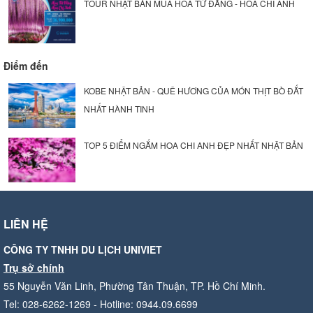
TOUR NHẬT BẢN MÙA HOA TỬ ĐẰNG - HOA CHI ANH
Điểm đến
KOBE NHẬT BẢN - QUÊ HƯƠNG CỦA MÓN THỊT BÒ ĐẮT
NHẤT HÀNH TINH
TOP 5 ĐIỂM NGẮM HOA CHI ANH ĐẸP NHẤT NHẬT BẢN
LIÊN HỆ
CÔNG TY TNHH DU LỊCH UNIVIET
Trụ sở chính
55 Nguyễn Văn Linh, Phường Tân Thuận, TP. Hồ Chí Minh.
Tel: 028-6262-1269 - Hotline: 0944.09.6699