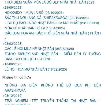
THỜI ĐIỂM NGẮM MÙA LÁ ĐỎ ĐẸP NHẤT NHẬT BẢN 2023
(28/09/2023)
HOKKAIDO – MÙA LÁ ĐỎ
(05/10/2023)
SẮC THU NƠI LÀNG CỔ (SHIRAKAWAGO)
(09/10/2023)
LỊCH DỰ BÁO LÁ ĐỎ NHẬT BẢN 2023 MỚI NHẤT
(23/08/2023)
MÙA HÈ NHẬT BẢN CÓ GÌ
(15/04/2025)
CÁC LOẠI HOA ANH ĐÀO PHỔ BIẾN NHẤT NHẬT BẢN ( PHẦN I
)
(03/02/2023)
CÁC LỄ HỘI MÙA HÈ NHẬT BẢN
(05/05/2025)
TOKYO DISNEYLAND NHẬT BẢN – ĐIỂM ĐẾN LÝ TƯỞNG
DÀNH CHO DU LỊCH GIA ĐÌNH
(16/06/2023)
LỄ HỘI HOA MƠ NHẬT BẢN
(18/02/2025)
Những tin cũ hơn
NHỮNG ĐỊA ĐIỂM KHÔNG THỂ BỎ QUA KHI ĐẾN
ARASHIYAMA
(03/12/2019)
TRẢI NGHIỆM “TẾT TRUYỀN THỐNG TẠI NHẬT BẢN –