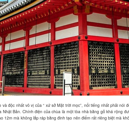
o và độc nhất vô vị của “ xứ sở Mặt trời mọc”, nổi tiếng nhất phải nó
a Nhật Bản. Chính điện của chùa là một tòa nhà bằng gỗ khá rộng đư
ao 12m mà không lắp ráp bằng đinh tạo nên điểm rất riêng biệt mà khôn