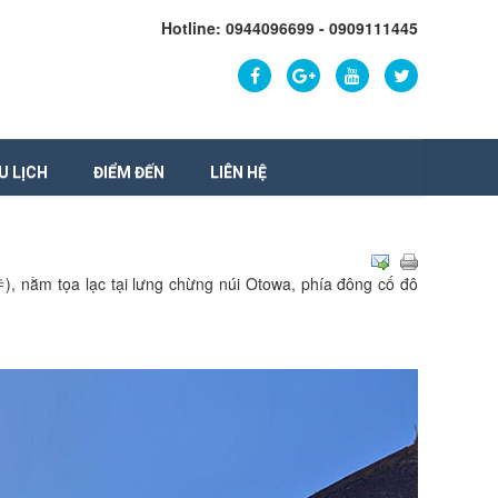
Hotline: 0944096699 - 0909111445
U LỊCH
ĐIỂM ĐẾN
LIÊN HỆ
ằm tọa lạc tại lưng chừng núi Otowa, phía đông cố đô