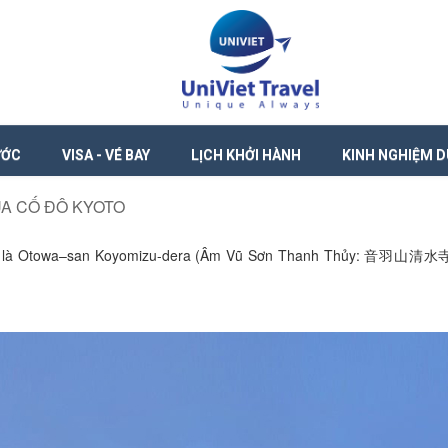
ƯỚC
VISA - VÉ BAY
LỊCH KHỞI HÀNH
KINH NGHIỆM D
ỦA CỐ ĐÔ KYOTO
 là Otowa–san Koyomizu-dera (Âm Vũ Sơn Thanh Thủy: 音羽山清水寺), n