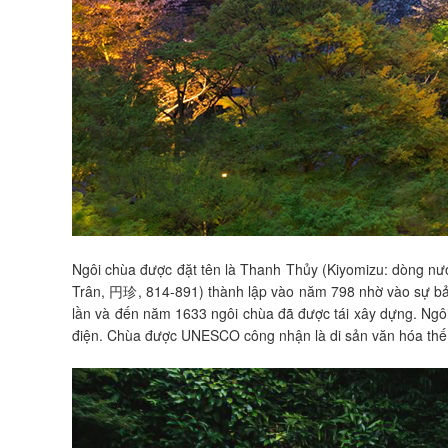
Ngôi chùa được đặt tên là Thanh Thủy (Kiyomizu: dòng nước
Trân, 円珍, 814-891) thành lập vào năm 798 nhờ vào sự bảo
lần và đến năm 1633 ngôi chùa đã được tái xây dựng. Ngôi 
điện. Chùa được UNESCO công nhận là di sản văn hóa thế