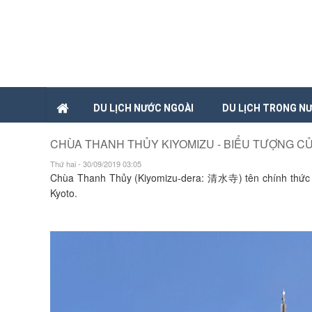
DU LỊCH NƯỚC NGOÀI
DU LỊCH TRONG N
CHÙA THANH THỦY KIYOMIZU - BIỂU TƯỢNG C
Thứ hai - 30/09/2019 03:05
Chùa Thanh Thủy (Kiyomizu-dera: 清水寺) tên chính thức
Kyoto.