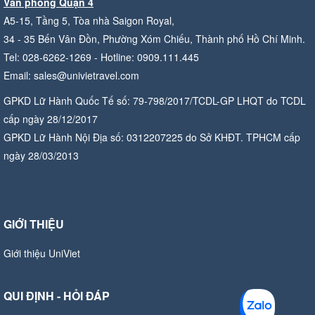
Văn phòng Quận 4
A5-15, Tầng 5, Tòa nhà Saigon Royal,
34 - 35 Bến Vân Đồn, Phường Xóm Chiếu, Thành phố Hồ Chí Minh.
Tel: 028-6262-1269 - Hotline: 0909.111.445
Email: sales@univietravel.com
GPKD Lữ Hành Quốc Tế số: 79-798/2017/TCDL-GP LHQT do TCDL
cấp ngày 28/12/2017
GPKD Lữ Hành Nội Địa số: 0312207225 do Sở KHĐT. TPHCM cấp
ngày 28/03/2013
GIỚI THIỆU
Giới thiệu UniViet
QUI ĐỊNH - HỎI ĐÁP