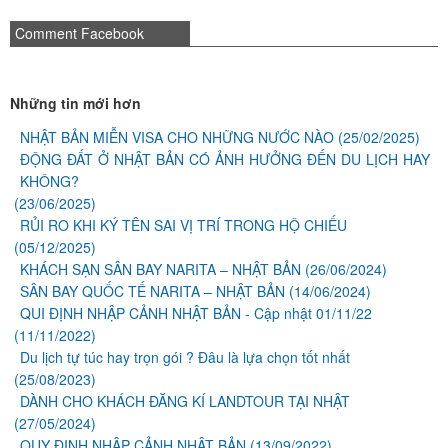
Comment Facebook
Những tin mới hơn
NHẬT BẢN MIỄN VISA CHO NHỮNG NƯỚC NÀO
(25/02/2025)
ĐỘNG ĐẤT Ở NHẬT BẢN CÓ ẢNH HƯỞNG ĐẾN DU LỊCH HAY
KHÔNG?
(23/06/2025)
RỦI RO KHI KÝ TÊN SAI VỊ TRÍ TRONG HỘ CHIẾU
(05/12/2025)
KHÁCH SẠN SÂN BAY NARITA – NHẬT BẢN
(26/06/2024)
SÂN BAY QUỐC TẾ NARITA – NHẬT BẢN
(14/06/2024)
QUI ĐỊNH NHẬP CẢNH NHẬT BẢN - Cập nhật 01/11/22
(11/11/2022)
Du lịch tự túc hay trọn gói ? Đâu là lựa chọn tốt nhất
(25/08/2023)
DÀNH CHO KHÁCH ĐĂNG KÍ LANDTOUR TẠI NHẬT
(27/05/2024)
QUY ĐỊNH NHẬP CẢNH NHẬT BẢN
(13/09/2022)