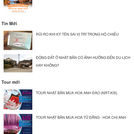
Tin Mới
RỦI RO KHI KÝ TÊN SAI VỊ TRÍ TRONG HỘ CHIẾU
ĐỘNG ĐẤT Ở NHẬT BẢN CÓ ẢNH HƯỞNG ĐẾN DU LỊCH
HAY KHÔNG?
Tour mới
TOUR NHẬT BẢN MÙA HOA ANH ĐÀO (NRT-KIX)
TOUR NHẬT BẢN MÙA HOA TỬ ĐẰNG - HOA CHI ANH