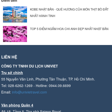
Điểm đến
KOBE NHẬT BẢN - QUÊ HƯƠNG CỦA MÓN THỊT BÒ ĐẮT
NHẤT HÀNH TINH
TOP 5 ĐIỂM NGẮM HOA CHI ANH ĐẸP NHẤT NHẬT BẢN
LIÊN HỆ
CÔNG TY TNHH DU LỊCH UNIVIET
Trụ sở chính
55 Nguyễn Văn Linh, Phường Tân Thuận, TP. Hồ Chí Minh.
Tel: 028-6262-1269 - Hotline: 0944.09.6699
Email:
info@univietravel.com
Văn phòng Quận 4
A5-15, Tầng 5, Tòa nhà Saigon Royal,