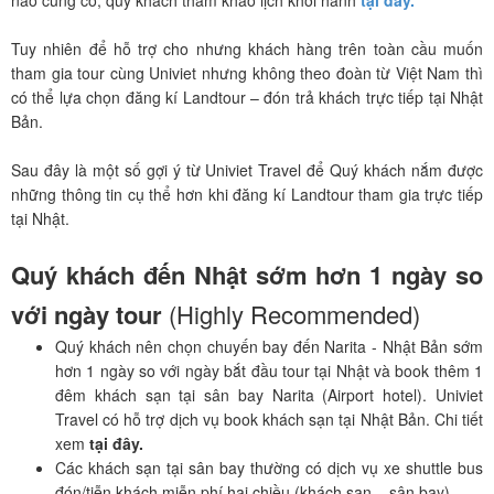
nào cũng có, quý khách tham khảo lịch khởi hành
tại đây.
Tuy nhiên để hỗ trợ cho nhưng khách hàng trên toàn cầu muốn
tham gia tour cùng Univiet nhưng không theo đoàn từ Việt Nam thì
có thể lựa chọn đăng kí Landtour – đón trả khách trực tiếp tại Nhật
Bản.
Sau đây là một số gợi ý từ Univiet Travel để Quý khách nắm được
những thông tin cụ thể hơn khi đăng kí Landtour tham gia trực tiếp
tại Nhật.
Quý khách đến Nhật sớm hơn 1 ngày so
với ngày tour
(Highly Recommended)
Quý khách nên chọn chuyến bay đến Narita - Nhật Bản sớm
hơn 1 ngày so với ngày bắt đầu tour tại Nhật và book thêm 1
đêm khách sạn tại sân bay Narita (Airport hotel). Univiet
Travel có hỗ trợ dịch vụ book khách sạn tại Nhật Bản. Chi tiết
xem
tại đây.
Các khách sạn tại sân bay thường có dịch vụ xe shuttle bus
đón/tiễn khách miễn phí hai chiều (khách sạn – sân bay)