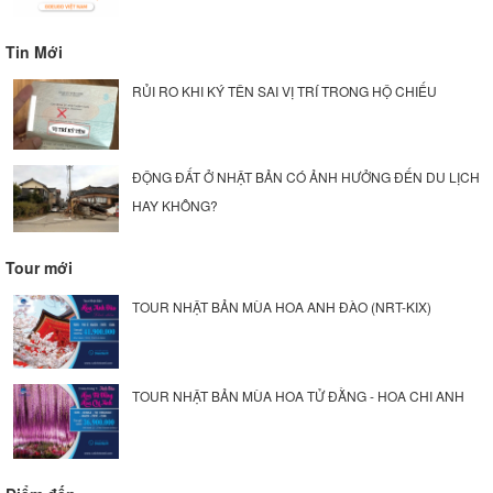
Tin Mới
RỦI RO KHI KÝ TÊN SAI VỊ TRÍ TRONG HỘ CHIẾU
ĐỘNG ĐẤT Ở NHẬT BẢN CÓ ẢNH HƯỞNG ĐẾN DU LỊCH
HAY KHÔNG?
Tour mới
TOUR NHẬT BẢN MÙA HOA ANH ĐÀO (NRT-KIX)
TOUR NHẬT BẢN MÙA HOA TỬ ĐẰNG - HOA CHI ANH