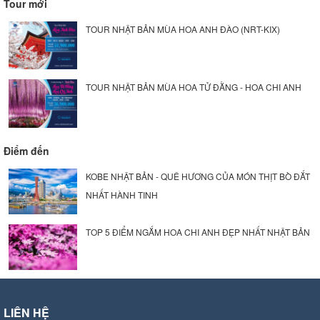
Tour mới
TOUR NHẬT BẢN MÙA HOA ANH ĐÀO (NRT-KIX)
TOUR NHẬT BẢN MÙA HOA TỬ ĐẰNG - HOA CHI ANH
Điểm đến
KOBE NHẬT BẢN - QUÊ HƯƠNG CỦA MÓN THỊT BÒ ĐẮT
NHẤT HÀNH TINH
TOP 5 ĐIỂM NGẮM HOA CHI ANH ĐẸP NHẤT NHẬT BẢN
LIÊN HỆ