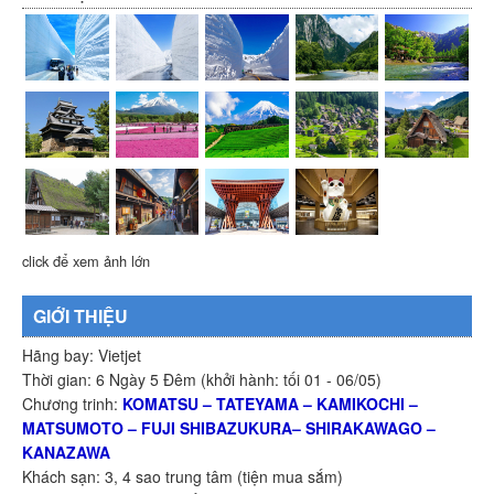
click để xem ảnh lớn
GIỚI THIỆU
Hãng bay: Vietjet
Thời gian: 6 Ngày 5 Đêm (khởi hành: tối 01 - 06/05)
Chương trinh:
KOMATSU – TATEYAMA – KAMIKOCHI –
MATSUMOTO – FUJI SHIBAZUKURA– SHIRAKAWAGO –
KANAZAWA
Khách sạn: 3, 4 sao trung tâm (tiện mua sắm)