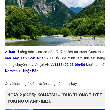
21h30
Hướng dẫn viên sẽ đón Quý khách tại sảnh Quốc tế đi
sân bay Tân Sơn Nhất
- TP.Hồ Chí Minh làm thủ tục hàng
không chuyến bay Vietjet Air
VJ3884 (02:05-09:40)
khởi hành đi
Komatsu - Nhật Bản
.
Quý khách nghỉ đêm và ăn sáng trên máy bay.
NGÀY 2 (02/05): KOMATSU – “BỨC TƯỜNG TUYẾT
YUKI NO OTANI”- IMIZU