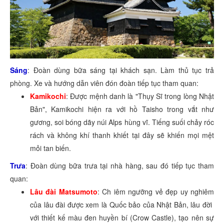
Sáng
: Đoàn dùng bữa sáng tại khách sạn. Làm thủ tục trả
phòng. Xe và hướng dẫn viên đón đoàn tiếp tục tham quan:
Kamikochi
: Được mệnh danh là "Thụy Sĩ trong lòng Nhật
Bản", Kamikochi hiện ra với hồ Taisho trong vắt như
gương, soi bóng dãy núi Alps hùng vĩ. Tiếng suối chảy róc
rách và không khí thanh khiết tại đây sẽ khiến mọi mệt
mỏi tan biến.
Trưa
: Đoàn dùng bữa trưa tại nhà hàng, sau đó tiếp tục tham
quan:
Lâu đài Matsumoto
: Ch iêm ngưỡng vẻ đẹp uy nghiêm
của lâu đài được xem là Quốc bảo của Nhật Bản, lâu đời
với thiết kế màu đen huyền bí (Crow Castle), tạo nên sự