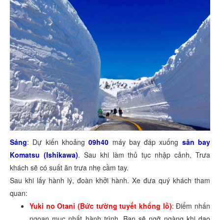
Sáng
: Dự kiến khoảng
09h40
máy bay đáp xuống
sân bay
Komatsu (Ishikawa)
. Sau khi làm thủ tục nhập cảnh, Trưa
khách sẽ có suất ăn trưa nhẹ cầm tay.
Sau khi lấy hành lý, đoàn khởi hành. Xe đưa quý khách tham
quan:
Yuki no Otani (Bức tường tuyết khổng lồ)
: Điểm nhấn
ngoạn mục nhất hành trình. Bạn sẽ ngỡ ngàng khi dạo