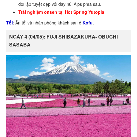
đối lập tuyệt đẹp với dãy núi Alps phía sau.
Trải nghiệm onsen tại Hot Spring Yutopia
Tối
: Ăn tối và nhận phòng khách sạn ở
Kofu
.
NGÀY 4 (04/05): FUJI SHIBAZAKURA- OBUCHI
SASABA