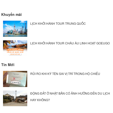
Khuyến mãi
LỊCH KHỞI HÀNH TOUR TRUNG QUỐC
LỊCH KHỞI HÀNH TOUR CHÂU ÂU LINH HOẠT GOEUGO
Tin Mới
RỦI RO KHI KÝ TÊN SAI VỊ TRÍ TRONG HỘ CHIẾU
ĐỘNG ĐẤT Ở NHẬT BẢN CÓ ẢNH HƯỞNG ĐẾN DU LỊCH
HAY KHÔNG?