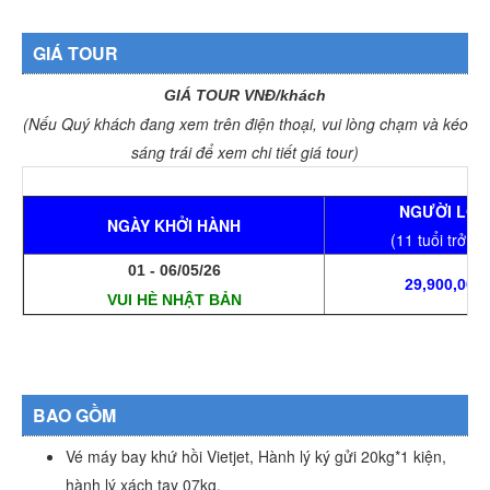
GIÁ TOUR
GIÁ TOUR VNĐ/khách
(Nếu Quý khách đang xem trên điện thoại, vui lòng chạm và kéo
sáng trái để xem chi tiết giá tour)
NGƯỜI LỚN
NGÀY KHỞI HÀNH
(11 tuổi trở lê
01 - 06/05/26
29,900,000
VUI HÈ NHẬT BẢN
BAO GỒM
Vé máy bay khứ hồi Vietjet, Hành lý ký gửi 20kg*1 kiện,
hành lý xách tay 07kg.