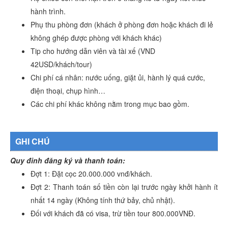
hành trình.
Phụ thu phòng đơn (khách ở phòng đơn hoặc khách đi lẻ
không ghép được phòng với khách khác)
Tip cho hướng dẫn viên và tài xế (VND
42USD/khách/tour)
Chi phí cá nhân: nước uống, giặt ủi, hành lý quá cước,
điện thoại, chụp hình…
Các chi phí khác không nằm trong mục bao gồm.
GHI CHÚ
Quy đinh đăng ký và thanh toán:
Đợt 1: Đặt cọc 20.000.000 vnđ/khách.
Đợt 2: Thanh toán số tiền còn lại trước ngày khởi hành ít
nhất 14 ngày (Không tính thứ bảy, chủ nhật).
Đối với khách đã có visa, trừ tiền tour 800.000VNĐ.