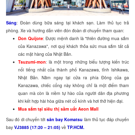
Sáng
: Đoàn dùng bữa sáng tại khách sạn. Làm thủ tục trả
phòng. Xe và hướng dẫn viên đón đoàn di chuyển tham quan:
Don Quijote
: Được mệnh danh là "thiên đường mua sắm
của Kanazawa", nơi quý khách thỏa sức mua sắm tất cả
các mặt hàng của Nhật Bản.
Tsuzumi-mon
: là một trong những biểu tượng kiến trúc
nổi tiếng nhất của thành phố Kanazawa, tỉnh Ishikawa,
Nhật Bản. Nằm ngay tại cửa ra phía Đông của ga
Kanazawa, chiếc cổng này không chỉ là một điểm tham
quan mà còn là niềm tự hào của người dân địa phương
khi kết hợp hài hòa giữa nét cổ kính và hơi thở hiện đại.
Mua sắm tại siêu thị sầm uất Aeon Mall
Sau đó di chuyển tới
sân bay Komatsu
làm thủ tục đáp chuyến
bay
VJ3885 (17:20 – 21:05)
về
TP.HCM.