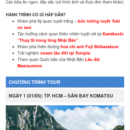
Các bữa ăn ngon, đặc sắc (có hình ảnh và thực đơn tham khảo)
HÀNH TRÌNH CÓ GÌ HẤP DẪN?
Khám phá Kỳ quan tuyết trắng –
bức tưởng tuyết Yuki
no tani
Tận hưởng cảnh quan thiên nhiên tuyệt vời tại
Kamikochi
“Thụy Sĩ trong lòng Nhật Bản”
Khám phá thiên đường
hoa chi anh Fuji Shibazakura
Trải nghiệm
onsen lâu đời tại Yutopia
Tham quan Quốc bảo của Nhật Bản
Lâu đài
Mastsumoto
CHƯƠNG TRÌNH TOUR
NGÀY 1 (01/05): TP. HCM – SÂN BAY KOMATSU