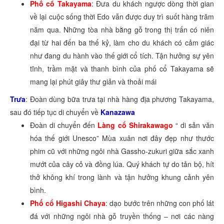
Phố cổ Takayama
: Đưa du khách ngược dòng thời gian
về lại cuộc sống thời Edo vẫn được duy trì suốt hàng trăm
năm qua. Những tòa nhà bằng gỗ trong thị trấn có niên
đại từ hai đến ba thế kỷ, làm cho du khách có cảm giác
như đang du hành vào thế giới cổ tích. Tận hưởng sự yên
tĩnh, trầm mặt và thanh bình của phố cổ Takayama sẽ
mang lại phút giây thư giản và thoải mái
Trưa
: Đoàn dùng bữa trưa tại nhà hàng địa phương Takayama,
sau đó tiếp tục di chuyển về
Kanazawa
Đoàn di chuyển đến
Làng cổ Shirakawago
“ di sản văn
hóa thế giới Unesco” Mùa xuân nơi đây đẹp như thước
phim cũ với những ngôi nhà Gassho-zukuri giữa sắc xanh
mướt của cây cỏ và đồng lúa. Quý khách tự do tản bộ, hít
thở không khí trong lành và tận hưởng khung cảnh yên
bình.
Phố cổ Higashi Chaya
: dạo bước trên những con phố lát
đá với những ngôi nhà gỗ truyền thống – nơi các nàng