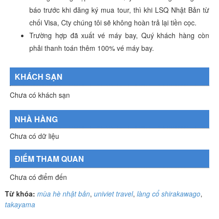
báo trước khi đăng ký mua tour, thì khi LSQ Nhật Bản từ
chối Visa, Cty chúng tôi sẽ không hoàn trả lại tiền cọc.
Trường hợp đã xuất vé máy bay, Quý khách hàng còn
phải thanh toán thêm 100% vé máy bay.
KHÁCH SẠN
Chưa có khách sạn
NHÀ HÀNG
Chưa có dữ liệu
ĐIỂM THAM QUAN
Chưa có điểm đến
Từ khóa:
mùa hè nhật bản
,
univiet travel
,
làng cổ shirakawago
,
takayama