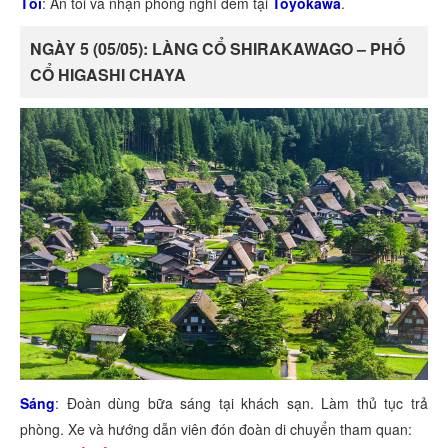
Tối
: Ăn tối và nhận phòng nghỉ đêm tại
Toyokawa
.
NGÀY 5 (05/05): LÀNG CỔ SHIRAKAWAGO – PHỐ
CỔ HIGASHI CHAYA
Sáng
: Đoàn dùng bữa sáng tại khách sạn. Làm thủ tục trả
phòng. Xe và hướng dẫn viên đón đoàn di chuyển tham quan: