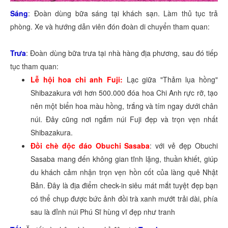
Sáng
: Đoàn dùng bữa sáng tại khách sạn. Làm thủ tục trả
phòng. Xe và hướng dẫn viên đón đoàn di chuyển tham quan:
Trưa
: Đoàn dùng bữa trưa tại nhà hàng địa phương, sau đó tiếp
tục tham quan:
Lễ hội hoa chi anh Fuji:
Lạc giữa "Thảm lụa hồng"
Shibazakura với hơn 500.000 đóa hoa Chi Anh rực rỡ, tạo
nên một biển hoa màu hồng, trắng và tím ngay dưới chân
núi. Đây cũng nơi ngắm núi Fuji đẹp và trọn vẹn nhất
Shibazakura.
Đồi chè độc đáo Obuchi Sasaba
: với vẻ đẹp Obuchi
Sasaba mang đến không gian tĩnh lặng, thuần khiết, giúp
du khách cảm nhận trọn vẹn hồn cốt của làng quê Nhật
Bản. Đây là địa điểm check-in siêu mát mắt tuyệt đẹp bạn
có thể chụp được bức ảnh đồi trà xanh mướt trải dài, phía
sau là đỉnh núi Phú Sĩ hùng vĩ đẹp như tranh