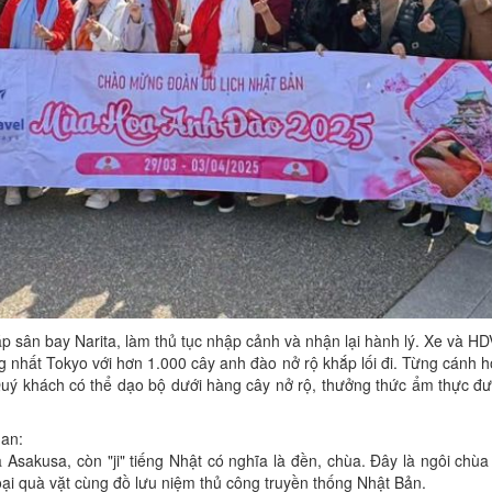
p sân bay Narita, làm thủ tục nhập cảnh và nhận lại hành lý. Xe và 
 nhất Tokyo với hơn 1.000 cây anh đào nở rộ khắp lối đi. Từng cánh 
uý khách có thể dạo bộ dưới hàng cây nở rộ, thưởng thức ẩm thực đư
uan:
a Asakusa, còn "ji" tiếng Nhật có nghĩa là đền, chùa. Đây là ngôi ch
ại quà vặt cùng đồ lưu niệm thủ công truyền thống Nhật Bản.