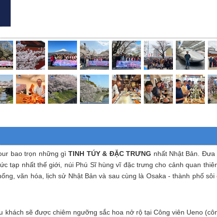
tour bao trọn những gì
TINH TÚY & ĐẶC TRƯNG
nhất Nhật Bản. Đưa d
ức tạp nhất thế giới, núi Phú Sĩ hùng vĩ đặc trưng cho cảnh quan thiê
thống, văn hóa, lịch sử Nhật Bản và sau cùng là Osaka - thành phố s
u khách sẽ được chiêm ngưỡng sắc hoa nở rộ tại Công viên Ueno (công