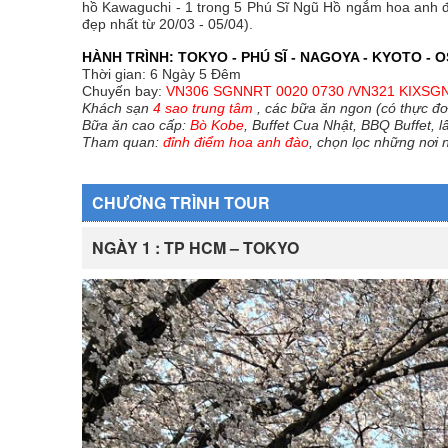
hồ Kawaguchi - 1 trong 5 Phú Sĩ Ngũ Hồ ngắm hoa anh đ
đẹp nhất từ 20/03 - 05/04).
HÀNH TRÌNH: TOKYO - PHÚ SĨ - NAGOYA - KYOTO - 
Thời gian: 6 Ngày 5 Đêm
Chuyến bay:
VN306 SGNNRT 0020 0730 /VN321 KIXSGN
Khách sạn
4 sao trung tâm
, các bữa ăn ngon (có thực đ
Bữa ăn cao cấp:
Bò Kobe
, Buffet Cua Nhật, BBQ Buffet, 
Tham quan:
đỉnh điểm hoa anh đào
, chọn lọc những nơi
CHƯƠNG TRÌNH TOUR
NGÀY 1 : TP HCM – TOKYO