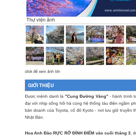
Thư viện ảnh
click để xem ảnh lớn
GIỚI THIỆU
Được mệnh danh là
"Cung Đường Vàng"
- hành trình 
đại với nhịp sống hối hả cùng hệ thống tàu điện ngầm ph
bản doanh của Toyota, cố đô Kyoto - nơi lưu giữ truyền 
Nhật Bản.
Hoa Anh Đào RỰC RỠ ĐỈNH ĐIỂM
vào cuối tháng 3
, d