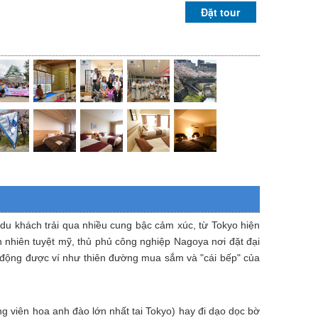
Đặt tour
u khách trải qua nhiều cung bậc cảm xúc, từ Tokyo hiện
n nhiên tuyệt mỹ, thủ phủ công nghiệp Nagoya nơi đặt đại
ôi động được ví như thiên đường mua sắm và "cái bếp" của
 viên hoa anh đào lớn nhất tai Tokyo) hay đi dạo dọc bờ