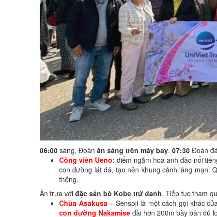
06:00
sáng, Đoàn
ăn sáng trên máy bay
.
07:30
Đoàn đá
Công viên Ueno:
điểm ngắm hoa anh đào nổi tiếng
con đường lát đá, tạo nên khung cảnh lãng mạn. Q
thống.
Ăn trưa với
đặc sản bò Kobe trứ danh
. Tiếp tục tham q
Chùa Asakusa
– Sensoji là một cách gọi khác củ
con đường Nakamise
dài hơn 200m bày bán đủ lo