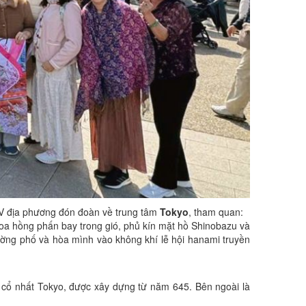
HDV địa phương đón đoàn về trung tâm
Tokyo
, tham quan:
hoa hồng phấn bay trong gió, phủ kín mặt hồ Shinobazu và
ờng phố và hòa mình vào không khí lễ hội hanami truyền
ùa cổ nhất Tokyo, được xây dựng từ năm 645. Bên ngoài là