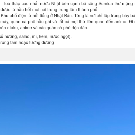
– toà tháp cao nhất nước Nhật bên cạnh bờ sông Sumida thơ mộng n
 được từ hầu hết mọi nơi trong trung tâm thành phố.
Khu phố điện tử nổi tiếng ở Nhật Bản. Từng là nơi chỉ tập trung bày bán
 máy, quán cà phê hầu gái và tất cả mọi thứ liên quan đến anime. Đi 
 hóa otaku, anime và các quán cà phê độc đáo.
 củ nướng, salad, mì, kem, nước ngọt).
trung tâm hoặc tương đương