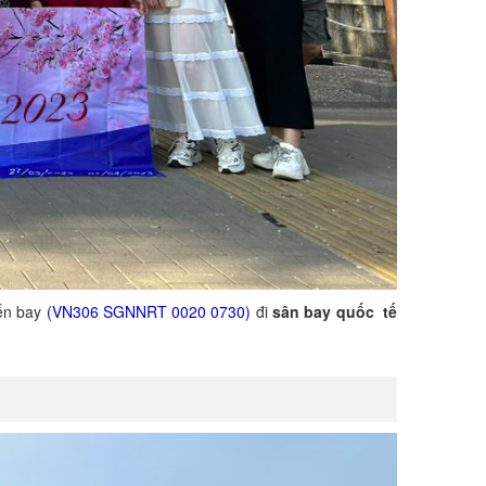
ến bay
(VN306 SGNNRT 0020 0730)
đi
sân bay quốc
tế