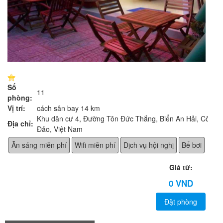
Số
11
phòng:
Vị trí:
cách sân bay 14 km
Khu dân cư 4, Đường Tôn Đức Thắng, Biển An Hải, Côn
Địa chỉ:
Đảo, Việt Nam
Ăn sáng miễn phí
Wifi miễn phí
Dịch vụ hội nghị
Bể bơi
Giá từ:
0 VND
Đặt phòng