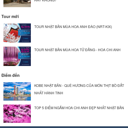
Tour mới
TOUR NHẬT BẢN MÙA HOA ANH ĐÀO (NRT-KIX)
TOUR NHẬT BẢN MÙA HOA TỬ ĐẰNG - HOA CHI ANH
Điểm đến
KOBE NHẬT BẢN - QUÊ HƯƠNG CỦA MÓN THỊT BÒ ĐẮT
NHẤT HÀNH TINH
TOP 5 ĐIỂM NGẮM HOA CHI ANH ĐẸP NHẤT NHẬT BẢN