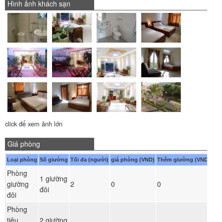
Hình ảnh khách sạn
click để xem ảnh lớn
Giá phòng
Loại phòng
Số giường
Tối đa (người)
giá phòng (VND)
Thêm giường (VND)
Phòng
1 giường
Đ
giường
2
0
0
đôi
ph
đôi
Phòng
tiêu
2 giường
Đ