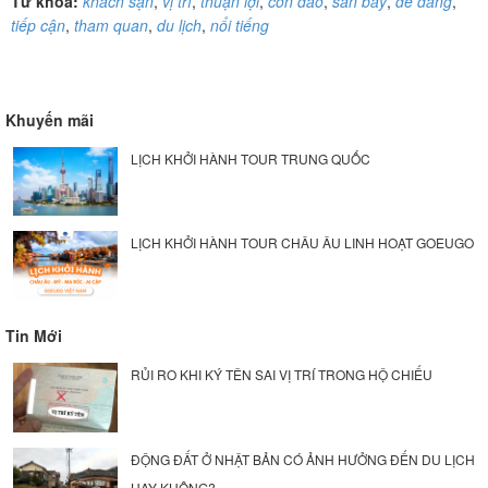
Từ khóa:
khách sạn
,
vị trí
,
thuận lợi
,
côn đảo
,
sân bay
,
dễ dàng
,
tiếp cận
,
tham quan
,
du lịch
,
nổi tiếng
Khuyến mãi
LỊCH KHỞI HÀNH TOUR TRUNG QUỐC
LỊCH KHỞI HÀNH TOUR CHÂU ÂU LINH HOẠT GOEUGO
Tin Mới
RỦI RO KHI KÝ TÊN SAI VỊ TRÍ TRONG HỘ CHIẾU
ĐỘNG ĐẤT Ở NHẬT BẢN CÓ ẢNH HƯỞNG ĐẾN DU LỊCH
HAY KHÔNG?