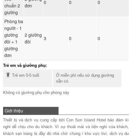
0
0
0
chuẩn 2
đơn
ph
giường
Phòng ba
người - 1
giường
2 giường
Đ
3
0
0
đôi + 1
đôi
ph
giường
đơn
Trẻ em và giường phụ:
Trẻ em 0-5 tuổi
Ở miễn phí nếu sử dụng giường
sẵn có.
Không có giường phụ cho phòng này
Giới thiệu
Thiết bị và dịch vụ cung cấp bởi Con Son Island Hotel bảo đảm kì
nghỉ dễ chịu cho du khách. Vì sự thoải mái và tiện nghi của khách,
khách sạn trang bị đầy đủ nhà chờ chung / khu vực tivi, dịch vụ du