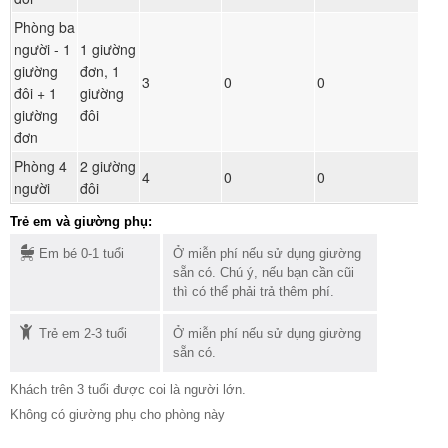
Phòng ba
người - 1
1 giường
giường
đơn, 1
Đ
3
0
0
đôi + 1
giường
ph
giường
đôi
đơn
Phòng 4
2 giường
Đ
4
0
0
người
đôi
ph
Trẻ em và giường phụ:
Em bé 0-1 tuổi
Ở miễn phí nếu sử dụng giường
sẵn có. Chú ý, nếu bạn cần cũi
thì có thể phải trả thêm phí.
Trẻ em 2-3 tuổi
Ở miễn phí nếu sử dụng giường
sẵn có.
Khách trên 3 tuổi được coi là người lớn.
Không có giường phụ cho phòng này