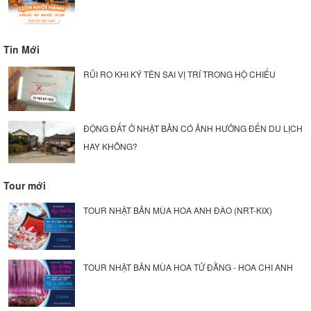
Tin Mới
RỦI RO KHI KÝ TÊN SAI VỊ TRÍ TRONG HỘ CHIẾU
ĐỘNG ĐẤT Ở NHẬT BẢN CÓ ẢNH HƯỞNG ĐẾN DU LỊCH
HAY KHÔNG?
Tour mới
TOUR NHẬT BẢN MÙA HOA ANH ĐÀO (NRT-KIX)
TOUR NHẬT BẢN MÙA HOA TỬ ĐẰNG - HOA CHI ANH