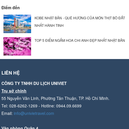
Điểm đến
KOBE NHẬT BẢN - QUÊ HƯƠNG CỦA MÓN THỊT BÒ ĐẮT
NHẤT HÀNH TINH
TOP 5 ĐIỂM NGẮM HOA CHI ANH ĐẸP NHẤT NHẬT BẢN
LIÊN HỆ
CÔNG TY TNHH DU LỊCH UNIVIET
Trụ sở chính
55 Nguyễn Văn Linh, Phường Tân Thuận, TP. Hồ Chí Minh.
Tel: 028-6262-1269 - Hotline: 0944.09.6699
Email:
info@univietravel.com
Văn phòng Quận 4