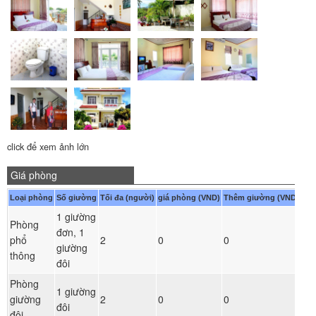
click để xem ảnh lớn
Giá phòng
Loại phòng
Số giường
Tối đa (người)
giá phòng (VND)
Thêm giường (VND)
1 giường
Phòng
đơn, 1
Đ
phổ
2
0
0
giường
ph
thông
đôi
Phòng
1 giường
Đ
giường
2
0
0
đôi
ph
đôi