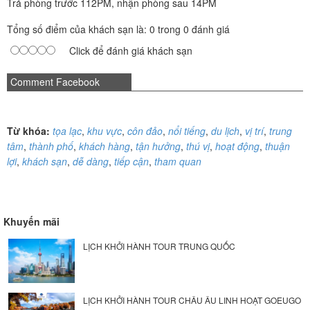
Trả phòng trước 112PM, nhận phòng sau 14PM
Tổng số điểm của khách sạn là: 0 trong 0 đánh giá
Click để đánh giá khách sạn
Comment Facebook
Từ khóa:
tọa lạc
,
khu vực
,
côn đảo
,
nổi tiếng
,
du lịch
,
vị trí
,
trung
tâm
,
thành phố
,
khách hàng
,
tận hưởng
,
thú vị
,
hoạt động
,
thuận
lợi
,
khách sạn
,
dễ dàng
,
tiếp cận
,
tham quan
Khuyến mãi
LỊCH KHỞI HÀNH TOUR TRUNG QUỐC
LỊCH KHỞI HÀNH TOUR CHÂU ÂU LINH HOẠT GOEUGO