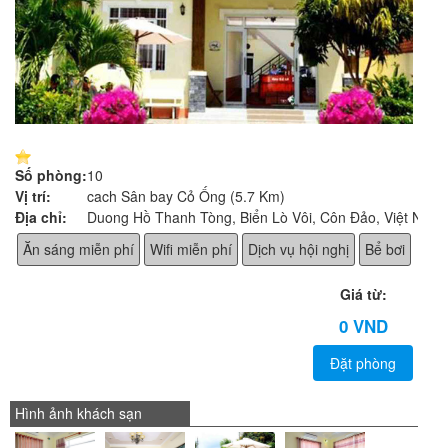
Số phòng:
10
Vị trí:
cach Sân bay Cỏ Ống (5.7 Km)
Địa chỉ:
Duong Hồ Thanh Tòng, Biển Lò Vôi, Côn Đảo, Việt Nam
Ăn sáng miễn phí
Wifi miễn phí
Dịch vụ hội nghị
Bể bơi
Giá từ:
0 VND
Đặt phòng
Hình ảnh khách sạn